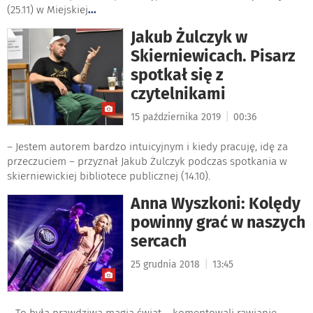
(25.11) w Miejskiej
...
Jakub Żulczyk w
Skierniewicach. Pisarz
spotkał się z
czytelnikami
|
15 października 2019
00:36
– Jestem autorem bardzo intuicyjnym i kiedy pracuję, idę za
przeczuciem – przyznał Jakub Żulczyk podczas spotkania w
skierniewickiej bibliotece publicznej (14.10).
Anna Wyszkoni: Kolędy
powinny grać w naszych
sercach
|
25 grudnia 2018
13:45
– To była prawdziwa magia świąt – komentowali rawianie