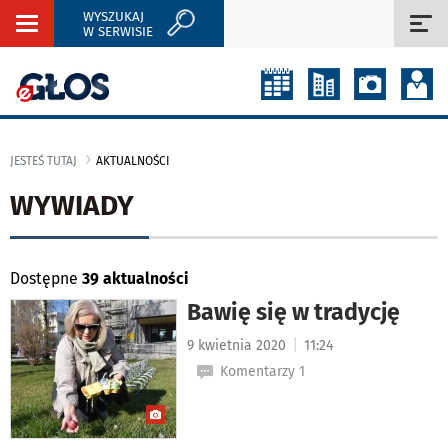
WYSZUKAJ
Rozwiń
Roz
W SERWISIE
nawigację
naw
JESTEŚ TUTAJ
AKTUALNOŚCI
WYWIADY
Dostępne
39 aktualności
Bawię się w tradycję
|
9 kwietnia 2020
11:24
Komentarzy 1