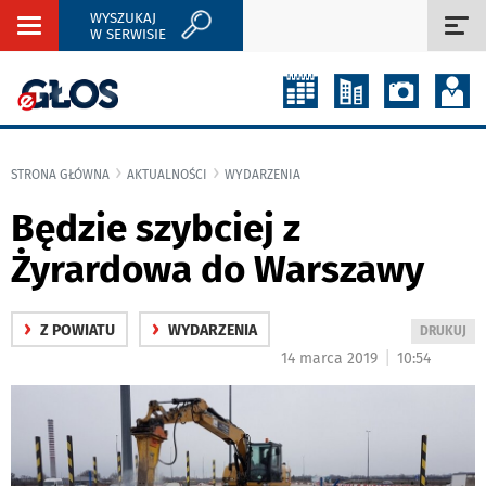
WYSZUKAJ
Rozwiń
Roz
W SERWISIE
nawigację
naw
STRONA GŁÓWNA
AKTUALNOŚCI
WYDARZENIA
Będzie szybciej z
Żyrardowa do Warszawy
›
›
Z POWIATU
WYDARZENIA
WYDRUKUJ
DRUKUJ
PODSTRON
|
14 marca 2019
10:54
DO