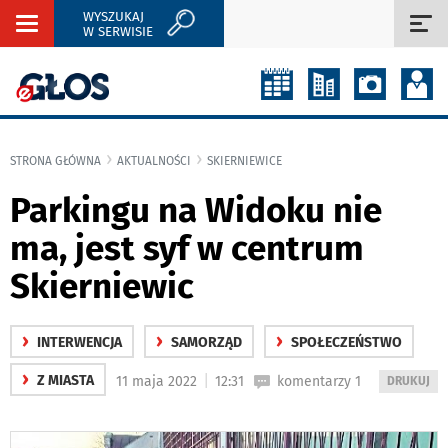
WYSZUKAJ
Rozwiń
Roz
W SERWISIE
nawigację
naw
STRONA GŁÓWNA
AKTUALNOŚCI
SKIERNIEWICE
Parkingu na Widoku nie
ma, jest syf w centrum
Skierniewic
›
›
›
INTERWENCJA
SAMORZĄD
SPOŁECZEŃSTWO
›
|
Z MIASTA
11 maja 2022
12:31
komentarzy 1
WYDRUKUJ
DRUKUJ
PODSTRON
DO