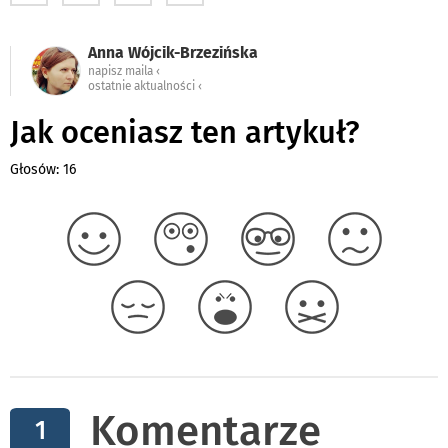
Anna Wójcik-Brzezińska
napisz maila ‹
ostatnie aktualności ‹
Jak oceniasz ten artykuł?
Głosów: 16
Komentarze
1