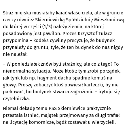
Straż miejska musiałaby karać właściciela, ale w gruncie
rzeczy również Skierniewicką Spółdzielnię Mieszkaniową,
do której w części (1/3) należy ziemia, na której
posadowiony jest pawilon. Prezes Krzysztof Tułacz
przypomina – kodeks cywilny precyzuje, że budynek
przynależy do gruntu, tyle, że ten budynek do nas nigdy
nie należał.
– W poniedziałek znów byli strażnicy, ale co z tego? To
nienormalna sytuacja. Może ktoś z tym zrobi porządek,
jak tynk lub np. fragment dachu spadnie komuś na
głowę. Proszę zobaczyć ktoś powiesił karteczki, by nie
parkować, bo budynek stwarza zagrożenie – irytuje się
czytelniczka.
Niemal dekadę temu PSS Skierniewice praktycznie
przestała istnieć, majątek przejmowany za długi trafiał
na licytację komornicze, bądź zostawał u wierzycieli.