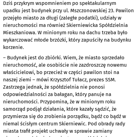
Dziś przykrym wspomnieniem po spektakularnym
upadku jest budynek przy ul. Mszczonowskiej 23. Pawilon
przejęło miasto za długi (zaległe podatki), udziały w
nieruchomości ma również Skierniewicka Spółdzielnia
Mieszkaniowa. W minionym roku na dachu trzeba było
wykarczować młode brzózki, który zapuściły na budynku
korzenie.
– Budynek jest do zbiórki. Wiem, że miasto sprzedało
nieruchomość, ale osobiście nie zazdroszczę nowemu
właścicielowi, bo przecież w części pawilon stoi na
naszej ziemi – mówi Krzysztof Tułacz, prezes SSM.
Zastrzega jednak, że spółdzielnia nie ponosi
odpowiedzialności za bałagan, który panuje na
nieruchomości. Przypomina, że w minionym roku
samorząd podjął działania, które kazały sądzić, że
przymierza się do zrobienia porządku, bądź co bądź w
niemal ścisłym centrum Skierniewic. Pod obrady rady
miasta trafił projekt uchwały w sprawie zamiany