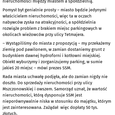
nieruchomości między miastem a spółdzielnią.
Pomysł był genialnie prosty – miasto będzie jedynymi
właścicielem nieruchomości, więc ta w oczach
nabywców zyska na atrakcyjności, a spółdzielnia
rozwiąże problem z brakiem miejsc parkingowych w
okolicach wieżowców przy ulicy Tetmajera.
– Wystąpiliśmy do miasta z propozycją – my przekażemy
ziemię pod pawilonem, w zamian dostaniemy grunt z
budynkiem dawnej hydroforni i kotłowni miejskiej.
Obiekt wyburzymy i zorganizujemy parking, w sumie
jakieś 20 miejsc – mówi prezes SSM.
Rada miasta uchwałę podjęła, ale do zamian nigdy nie
doszło. Do sprzedaży nieruchomości przy ulicy
Mszczonowskiej i owszem. Samorząd uznał, że wartość
nieruchomości, którą dysponuje SSM jest
nieporównywalnie niska w stosunku do majątku, którym
jest zainteresowana. Zażądał więc dopłaty 50 tys.
złotych.