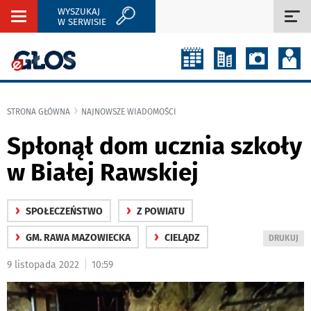
WYSZUKAJ
Rozwiń
Roz
W SERWISIE
nawigację
naw
STRONA GŁÓWNA
NAJNOWSZE WIADOMOŚCI
Spłonął dom ucznia szkoły
w Białej Rawskiej
›
›
SPOŁECZEŃSTWO
Z POWIATU
›
›
GM. RAWA MAZOWIECKA
CIELĄDZ
WYDRUKUJ
DRUKUJ
PODSTRON
|
9 listopada 2022
10:59
DO