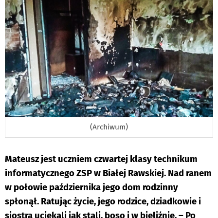
(Archiwum)
Mateusz jest uczniem czwartej klasy technikum
informatycznego ZSP w Białej Rawskiej. Nad ranem
w połowie października jego dom rodzinny
spłonął. Ratując życie, jego rodzice, dziadkowie i
siostra uciekali jak stali, boso i w bieliźnie. – Po