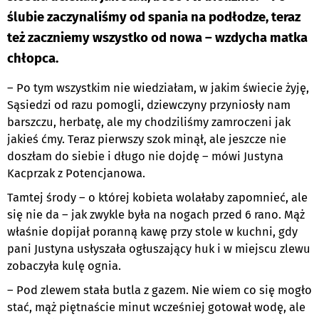
ślubie zaczynaliśmy od spania na podłodze, teraz
też zaczniemy wszystko od nowa – wzdycha matka
chłopca.
– Po tym wszystkim nie wiedziałam, w jakim świecie żyję,
Sąsiedzi od razu pomogli, dziewczyny przyniosły nam
barszczu, herbatę, ale my chodziliśmy zamroczeni jak
jakieś ćmy. Teraz pierwszy szok minął, ale jeszcze nie
doszłam do siebie i długo nie dojdę – mówi Justyna
Kacprzak z Potencjanowa.
Tamtej środy – o której kobieta wolałaby zapomnieć, ale
się nie da – jak zwykle była na nogach przed 6 rano. Mąż
właśnie dopijał poranną kawę przy stole w kuchni, gdy
pani Justyna usłyszała ogłuszający huk i w miejscu zlewu
zobaczyła kulę ognia.
– Pod zlewem stała butla z gazem. Nie wiem co się mogło
stać, mąż piętnaście minut wcześniej gotował wodę, ale