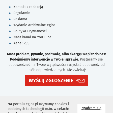
Kontakt z redakcją
Regulamin
Reklama
Wydanie archiwalne eglos
Polityka Prywatności
Nasz kanał na You Tube
Kanał RSS
Masz problem, pytanie, pochwałę, albo skargę? Napisz do nas!
Podejmiemy interwencję w Twojej sprawie.
Postaramy się
odpowiedzieć na Twoje wątpliwości i uzyskać odpowiedź od
osób odpowiedzialnych. Nie zwlekaj!
WYŚLIJ ZGŁOSZENIE
Na portalu eglos.pl używamy cookies i
na wyk
Zgadzam się
podobnych technologii m.in. w celach: