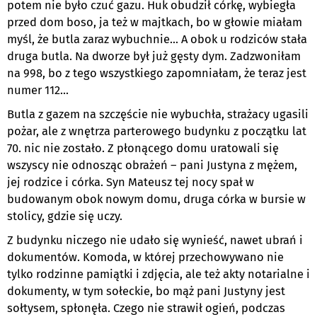
potem nie było czuć gazu. Huk obudził córkę, wybiegła
przed dom boso, ja też w majtkach, bo w głowie miałam
myśl, że butla zaraz wybuchnie... A obok u rodziców stała
druga butla. Na dworze był już gęsty dym. Zadzwoniłam
na 998, bo z tego wszystkiego zapomniałam, że teraz jest
numer 112...
Butla z gazem na szczęście nie wybuchła, strażacy ugasili
pożar, ale z wnętrza parterowego budynku z początku lat
70. nic nie zostało. Z płonącego domu uratowali się
wszyscy nie odnosząc obrażeń – pani Justyna z mężem,
jej rodzice i córka. Syn Mateusz tej nocy spał w
budowanym obok nowym domu, druga córka w bursie w
stolicy, gdzie się uczy.
Z budynku niczego nie udało się wynieść, nawet ubrań i
dokumentów. Komoda, w której przechowywano nie
tylko rodzinne pamiątki i zdjęcia, ale też akty notarialne i
dokumenty, w tym sołeckie, bo mąż pani Justyny jest
sołtysem, spłonęła. Czego nie strawił ogień, podczas