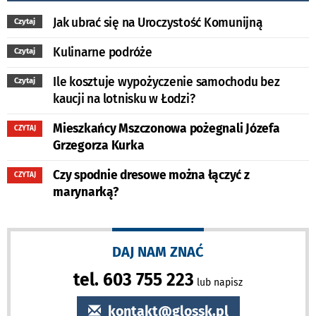
Jak ubrać się na Uroczystość Komunijną
Czytaj
Kulinarne podróże
Czytaj
Ile kosztuje wypożyczenie samochodu bez
Czytaj
kaucji na lotnisku w Łodzi?
Mieszkańcy Mszczonowa pożegnali Józefa
CZYTAJ
Grzegorza Kurka
Czy spodnie dresowe można łączyć z
CZYTAJ
marynarką?
DAJ NAM ZNAĆ
tel. 603 755 223
lub napisz
kontakt@glossk.pl