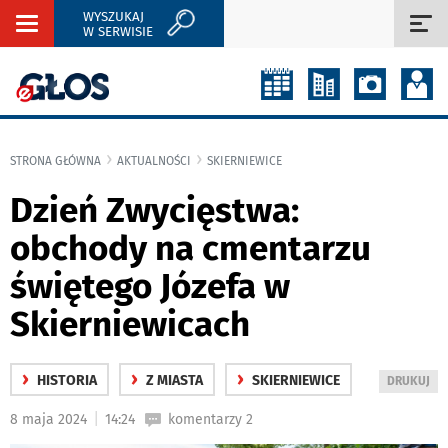
WYSZUKAJ
Rozwiń
Roz
W SERWISIE
nawigację
naw
STRONA GŁÓWNA
AKTUALNOŚCI
SKIERNIEWICE
Dzień Zwycięstwa:
obchody na cmentarzu
świętego Józefa w
Skierniewicach
›
›
›
HISTORIA
Z MIASTA
SKIERNIEWICE
WYDRUKUJ
DRUKUJ
PODSTRON
|
8 maja 2024
14:24
komentarzy 2
DO