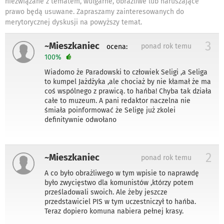
niezwiązane z tematem, wulgarne, obraźliwe lub naruszające
prawo będą usuwane. Zapraszamy zainteresowanych do
merytorycznej dyskusji na powyższy temat.
3
~Mieszkaniec
ponad rok temu
ocena:
100%
Wiadomo że Paradowski to człowiek Seligi ,a Seliga
to kumpel Jażdżyka ,ale chociaż by nie kłamał że ma
coś wspólnego z prawicą. to hańba! Chyba tak działa
całe to muzeum. A pani redaktor naczelna nie
śmiała poinformować że Seligę już zkolei
definitywnie odwołano
2
~Mieszkaniec
ponad rok temu
A co było obrażliwego w tym wpisie to naprawdę
było zwycięstwo dla komunistów ,którzy potem
prześladowali swoich. Ale żeby jeszcze
przedstawiciel PIS w tym uczestniczył to hańba.
Teraz dopiero komuna nabiera pełnej krasy.