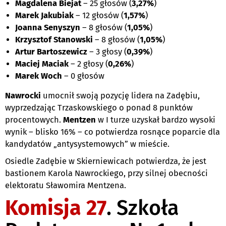
Magdalena Biejat
– 25 głosów (
3,27%
)
Marek Jakubiak
– 12 głosów (
1,57%
)
Joanna Senyszyn
– 8 głosów (
1,05%
)
Krzysztof Stanowski
– 8 głosów (
1,05%
)
Artur Bartoszewicz
– 3 głosy (
0,39%
)
Maciej Maciak
– 2 głosy (
0,26%
)
Marek Woch
– 0 głosów
Nawrocki
umocnił swoją pozycję lidera na Zadębiu,
wyprzedzając Trzaskowskiego o ponad 8 punktów
procentowych.
Mentzen
w I turze uzyskał bardzo wysoki
wynik – blisko 16% – co potwierdza rosnące poparcie dla
kandydatów „antysystemowych” w mieście.
Osiedle Zadębie w Skierniewicach potwierdza, że jest
bastionem Karola Nawrockiego, przy silnej obecności
elektoratu Sławomira Mentzena.
Komisja 27
. Szkoła