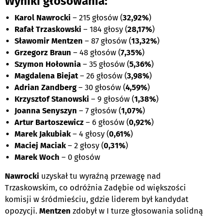
Wyniki głosowania:
Karol Nawrocki
– 215 głosów (
32,92%
)
Rafał Trzaskowski
– 184 głosy (
28,17%
)
Sławomir Mentzen
– 87 głosów (
13,32%
)
Grzegorz Braun
– 48 głosów (
7,35%
)
Szymon Hołownia
– 35 głosów (
5,36%
)
Magdalena Biejat
– 26 głosów (
3,98%
)
Adrian Zandberg
– 30 głosów (
4,59%
)
Krzysztof Stanowski
– 9 głosów (
1,38%
)
Joanna Senyszyn
– 7 głosów (
1,07%
)
Artur Bartoszewicz
– 6 głosów (
0,92%
)
Marek Jakubiak
– 4 głosy (
0,61%
)
Maciej Maciak
– 2 głosy (
0,31%
)
Marek Woch
– 0 głosów
Nawrocki
uzyskał tu wyraźną przewagę nad
Trzaskowskim, co odróżnia Zadębie od większości
komisji w śródmieściu, gdzie liderem był kandydat
opozycji.
Mentzen
zdobył w I turze głosowania solidną