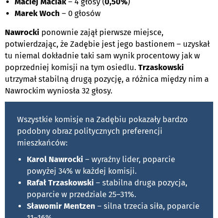
Maciej Maciak
– 4 głosy (
0,50%
)
Marek Woch
– 0 głosów
Nawrocki
ponownie zajął pierwsze miejsce,
potwierdzając, że Zadębie jest jego bastionem – uzyskał
tu niemal dokładnie taki sam wynik procentowy jak w
poprzedniej komisji na tym osiedlu.
Trzaskowski
utrzymał stabilną drugą pozycję, a różnica między nim a
Nawrockim wyniosła 32 głosy.
Wszystkie komisje na Zadębiu pokazały bardzo
podobny obraz politycznych preferencji
mieszkańców:
Karol Nawrocki
– wyraźny lider, poparcie
powyżej 34% w każdej komisji.
Rafał Trzaskowski
– stabilna druga pozycja,
poparcie w przedziale 25–31%.
Sławomir Mentzen
– silna trzecia siła, poparcie
11–16%.