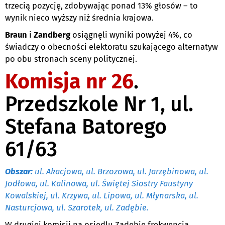
trzecią pozycję, zdobywając ponad 13% głosów – to
wynik nieco wyższy niż średnia krajowa.
Braun
i
Zandberg
osiągnęli wyniki powyżej 4%, co
świadczy o obecności elektoratu szukającego alternatyw
po obu stronach sceny politycznej.
Komisja nr 26
.
Przedszkole Nr 1, ul.
Stefana Batorego
61/63
Obszar:
ul. Akacjowa, ul. Brzozowa, ul. Jarzębinowa, ul.
Jodłowa, ul. Kalinowa, ul. Świętej Siostry Faustyny
Kowalskiej, ul. Krzywa, ul. Lipowa, ul. Młynarska, ul.
Nasturcjowa, ul. Szarotek, ul. Zadębie.
W drugiej komisji na osiedlu Zadębie frekwencja