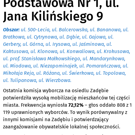
Podstawowa Nr 1, ul.
Jana Kilińskiego 9
Obszar:
ul. 500-Lecia, ul. Balcerowska, ul. Bananowa, ul.
Bratkowa, ul. Cytrynowa, ul. Dąbie, ul. Gajowa, ul.
Gerbery, ul. Górna, ul. Irysowa, ul. Jaśminowa, ul.
Kaktusowa, ul. Klonowa, ul. Konwaliowa, ul. Krokusowa,
ul. prof. Stanisława Małkowskiego, ul. Mandarynkowa,
ul. Miodowa, ul. Niezapominajek, ul. Pomarańczowa, ul.
Mikołaja Reja, ul. Różana, ul. Świerkowa, ul. Topolowa,
ul. Tulipanowa, ul. Wierzbowa.
Ostatnia komisja wyborcza na osiedlu Zadębie
potwierdziła wysoką mobilizację mieszkańców tej części
miasta. Frekwencja wyniosła
72,12%
– głos oddało 808 z 1
119 uprawnionych wyborców. To wynik porównywalny z
innymi komisjami na Zadębiu i potwierdzający
zaangażowanie obywatelskie lokalnej społeczności.