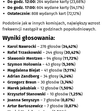
Do godz. 12:00:
264 wydane karty (23,68%)
Do godz. 17:00:
604 wydane karty (54,17%)
Ostatecznie:
808 wydanych kart (72,12%)
Podobnie jak w innych komisjach, największy wzrost
frekwencji nastąpił w godzinach popołudniowych.
Wyniki głosowania:
Karol Nawrocki
– 276 głosów (
34,42%
)
Rafał Trzaskowski
– 244 głosy (
30,42%
)
Sławomir Mentzen
– 94 głosy (
11,72%
)
Szymon Hołownia
– 43 głosy (
5,36%
)
Magdalena Biejat
– 41 głosów (
5,11%
)
Adrian Zandberg
– 34 głosy (
4,24%
)
Grzegorz Braun
– 30 głosów (
3,74%
)
Marek Jakubiak
– 12 głosów (
1,50%
)
Krzysztof Stanowski
– 10 głosów (
1,25%
)
Joanna Senyszyn
– 7 głosów (
0,87%
)
Artur Bartoszewicz
– 7 głosów (
0,87%
)