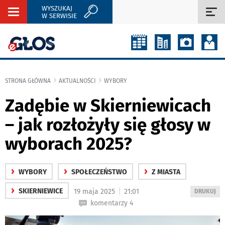
WYSZUKAJ
Rozwiń
Roz
W SERWISIE
nawigację
naw
STRONA GŁÓWNA
AKTUALNOŚCI
WYBORY
Zadębie w Skierniewicach
– jak rozłożyły się głosy w
wyborach 2025?
›
›
›
WYBORY
SPOŁECZEŃSTWO
Z MIASTA
›
|
SKIERNIEWICE
19 maja 2025
21:01
WYDRUKUJ
DRUKUJ
PODSTRON
komentarzy 4
DO