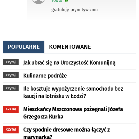
100%
gratuluję prymitywizmu
POPULARNE
KOMENTOWANE
Jak ubrać się na Uroczystość Komunijną
Czytaj
Kulinarne podróże
Czytaj
Ile kosztuje wypożyczenie samochodu bez
Czytaj
kaucji na lotnisku w Łodzi?
Mieszkańcy Mszczonowa pożegnali Józefa
CZYTAJ
Grzegorza Kurka
Czy spodnie dresowe można łączyć z
CZYTAJ
marynarką?