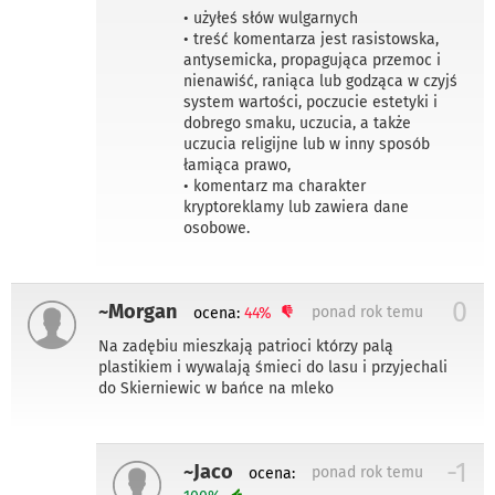
• użyłeś słów wulgarnych
• treść komentarza jest rasistowska,
antysemicka, propagująca przemoc i
nienawiść, raniąca lub godząca w czyjś
system wartości, poczucie estetyki i
dobrego smaku, uczucia, a także
uczucia religijne lub w inny sposób
łamiąca prawo,
• komentarz ma charakter
kryptoreklamy lub zawiera dane
osobowe.
0
~Morgan
ponad rok temu
ocena:
44%
Na zadębiu mieszkają patrioci którzy palą
plastikiem i wywalają śmieci do lasu i przyjechali
do Skierniewic w bańce na mleko
-1
~Jaco
ponad rok temu
ocena: