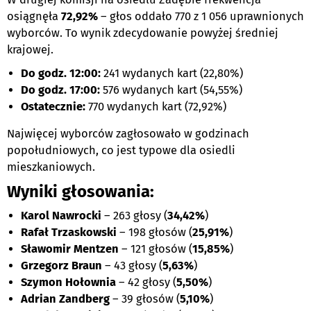
osiągnęła
72,92%
– głos oddało 770 z 1 056 uprawnionych
wyborców. To wynik zdecydowanie powyżej średniej
krajowej.
Do godz. 12:00:
241 wydanych kart (22,80%)
Do godz. 17:00:
576 wydanych kart (54,55%)
Ostatecznie:
770 wydanych kart (72,92%)
Najwięcej wyborców zagłosowało w godzinach
popołudniowych, co jest typowe dla osiedli
mieszkaniowych.
Wyniki głosowania:
Karol Nawrocki
– 263 głosy (
34,42%
)
Rafał Trzaskowski
– 198 głosów (
25,91%
)
Sławomir Mentzen
– 121 głosów (
15,85%
)
Grzegorz Braun
– 43 głosy (
5,63%
)
Szymon Hołownia
– 42 głosy (
5,50%
)
Adrian Zandberg
– 39 głosów (
5,10%
)