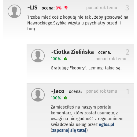
3
~LIS
ponad rok temu
ocena:
0%
Trzeba mieć coś z kopułą nie tak , żeby głosować na
Nawrockiego.Szybka wizyta u psychiatry przed II
turą.....
2
~Ciotka Zielińska
ocena:
100%
ponad rok temu
Gratuluję "kopuły". Lemingi takie są.
1
~Jaco
ponad rok temu
ocena:
100%
Zamieściłeś na naszym portalu
komentarz, który został usunięty, z
uwagi na niezgodność z regulaminem
świadczenia usług przez
eglos.pl
(
zapoznaj się tutaj
)