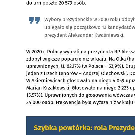
do urn poszło 20 579 osób.
Wybory prezydenckie w 2000 roku odbyły 
ubiegało się początkowo 13 kandydatów, 
prezydent Aleksander Kwaśniewski.
W 2020 r. Polacy wybrali na prezydenta RP Ale
zdobył większe poparcie niż w kraju. Na Olka (h
uprawnionych, tj. 62,17% (w Polsce – 53,9%). D
jeden z trzech tenorów – Andrzej Olechowski. D
W Skierniewicach głosowało na niego 4 059 upr
Marian Krzaklewski. Głosowało na niego 2 223 up
15,57%). Uprawnionych do głosowania wówczas w
24 000 osób. Frekwencja była wyższa niż w kraju (
s
Szybka powtórka: rola Prezyd