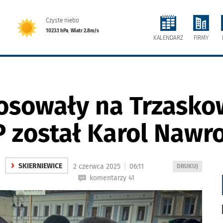
Czyste niebo
1023.1 hPa
,
Wiatr 2.8m/s
FIRMY
KALENDARZ
łosowały na Trzasko
 został Karol Nawro
›
|
SKIERNIEWICE
2 czerwca 2025
06:11
WYDRUKUJ
DRUKUJ
PODSTRONĘ
komentarzy 41
DO