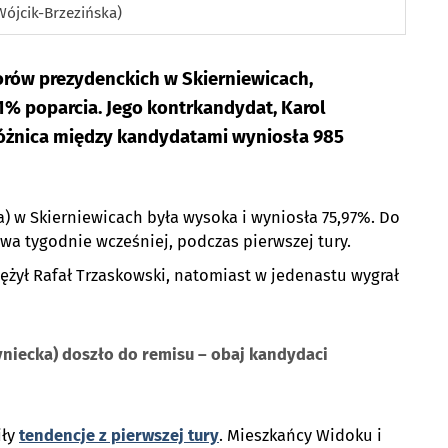
Wójcik-Brzezińska)
borów prezydenckich w Skierniewicach,
1% poparcia. Jego kontrkandydat, Karol
 Różnica między kandydatami wyniosła 985
) w Skierniewicach była wysoka i wyniosła 75,97%. Do
 dwa tygodnie wcześniej, podczas pierwszej tury.
ył Rafał Trzaskowski, natomiast w jedenastu wygrał
zyniecka) doszło do remisu – obaj kandydaci
iły
tendencje z pierwszej tury
. Mieszkańcy Widoku i