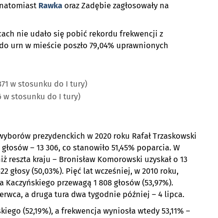
 natomiast
Rawka
oraz Zadębie zagłosowały na
ach nie udało się pobić rekordu frekwencji z
 do urn w mieście poszło 79,04% uprawnionych
871 w stosunku do I tury)
6 w stosunku do I tury)
e wyborów prezydenckich w 2020 roku Rafał Trzaskowski
głosów – 13 306, co stanowiło 51,45% poparcia. W
iż reszta kraju – Bronisław Komorowski uzyskał o 13
2 głosy (50,03%). Pięć lat wcześniej, w 2010 roku,
 Kaczyńskiego przewagą 1 808 głosów (53,97%).
erwca, a druga tura dwa tygodnie później – 4 lipca.
iego (52,19%), a frekwencja wyniosła wtedy 53,11% –