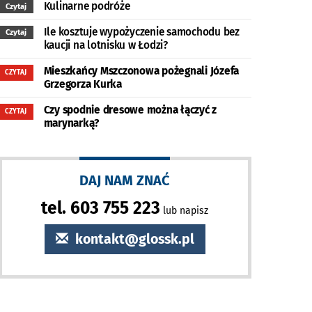
Kulinarne podróże
Czytaj
Ile kosztuje wypożyczenie samochodu bez
Czytaj
kaucji na lotnisku w Łodzi?
Mieszkańcy Mszczonowa pożegnali Józefa
CZYTAJ
Grzegorza Kurka
Czy spodnie dresowe można łączyć z
CZYTAJ
marynarką?
DAJ NAM ZNAĆ
tel. 603 755 223
lub napisz
kontakt@glossk.pl