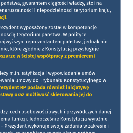
państwa, gwarantem ciągłości władzy, stoi na
naruszalności i niepodzielności terytorium kraju,
cji
.
Prezydent wyposażony został w kompetencje
lnością terytorium państwa. W polityce
st najwyższym reprezentantem państwa, jednak nie
nie, które zgodnie z Konstytucją przysługuje
szarze w ścisłej współpracy z premierem i
eży m.in. ratyfikacja i wypowiadanie umów
rowania umowy do Trybunału Konstytucyjnego w
rezydent RP posiada również inicjatywę
tawy oraz możliwość skierowania jej do
edzy, cech osobowościowych i przywódczych danej
ienia funkcji. Jednocześnie Konstytucja wyraźnie
– Prezydent wykonuje swoje zadania w zakresie i