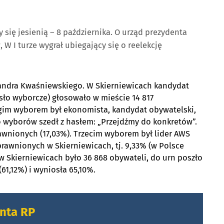
się jesienią – 8 października. O urząd prezydenta
W I turze wygrał ubiegający się o reelekcję
ksandra Kwaśniewskiego. W Skierniewicach kandydat
asło wyborcze) głosowało w mieście 14 817
rugim wyborem był ekonomista, kandydat obywatelski,
o wyborów szedł z hasłem: „Przejdźmy do konkretów”.
awnionych (17,03%). Trzecim wyborem był lider AWS
rawnionych w Skierniewicach, tj. 9,33% (w Polsce
 Skierniewicach było 36 868 obywateli, do urn poszło
61,12%) i wyniosła 65,10%.
enta RP