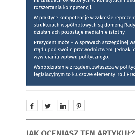
na zasadach określonych w Konstytucji i u
rozszerzania kompetencji.
W praktyce kompetencje w zakresie repreze
strukturach wspólnotowych są domeną Rady 
działaniach pozostaje medialnie istotny.
Prezydent może – w sprawach szczególnej wa
rządu pod swoim przewodnictwem. Jednak jej
wywieraniu wpływu politycznego.
Współdziałanie z rządem, zwłaszcza w polityc
legislacyjnym to kluczowe elementy roli Pre
JAK OCENIASZ TEN ARTYKUŁ?