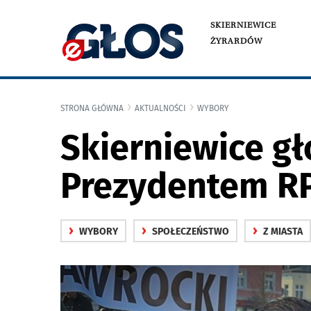
SKIERNIEWICE
ŻYRARDÓW
STRONA GŁÓWNA
AKTUALNOŚCI
WYBORY
Skierniewice g
Prezydentem RP
›
›
›
WYBORY
SPOŁECZEŃSTWO
Z MIASTA