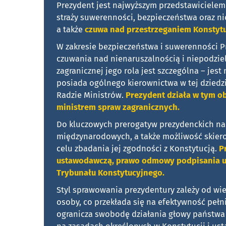
Prezydent jest najwyższym przedstawicielem 
straży suwerenności, bezpieczeństwa oraz nie
a także
czuwa nad przestrzeganiem Konstytu
W zakresie bezpieczeństwa i suwerenności 
czuwania nad nienaruszalnością i niepodzie
zagranicznej jego rola jest szczególna – je
posiada ogólnego kierownictwa w tej dziedzi
Radzie Ministrów.
Prezydent działa w tym ob
ministrem spraw zagranicznych.
Do kluczowych prerogatyw prezydenckich nal
międzynarodowych, a także możliwość skie
celu zbadania jej zgodności z Konstytucją.
P
ustawodawczą, prawo odmowy podpisania us
Trybunału Konstytucyjnego.
Styl sprawowania prezydentury zależy od wi
osoby, co przekłada się na efektywność pełn
ogranicza swobodę działania głowy państwa 