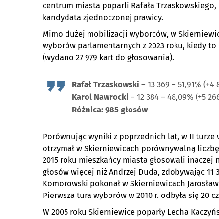
centrum miasta poparli Rafała Trzaskowskiego,
kandydata zjednoczonej prawicy.
Mimo dużej mobilizacji wyborców, w Skierniewic
wyborów parlamentarnych z 2023 roku, kiedy to
(wydano 27 979 kart do głosowania).
Rafał Trzaskowski
– 13 369 – 51,91% (+4 
Karol Nawrocki
– 12 384 – 48,09% (+5 26
Różnica: 985 głosów
Porównując wyniki z poprzednich lat, w II turz
otrzymał w Skierniewicach porównywalną liczbę 
2015 roku mieszkańcy miasta głosowali inaczej n
głosów więcej niż Andrzej Duda, zdobywając 11 32
Komorowski pokonał w Skierniewicach Jarosława
Pierwsza tura wyborów w 2010 r. odbyła się 20 cz
W 2005 roku Skierniewice poparły Lecha Kaczyńsk