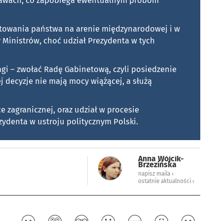
stawach, co zapobiega ewentualnym próbom
ntowania państwa na arenie międzynarodowej i w
Ministrów, choć udział Prezydenta w tych
gi – zwołać Radę Gabinetową, czyli posiedzenie
 decyzje nie mają mocy wiążącej, a służą
e zagranicznej, oraz udział w procesie
zydenta w ustroju politycznym Polski.
Anna Wójcik-
Brzezińska
napisz maila ‹
ostatnie aktualności ‹