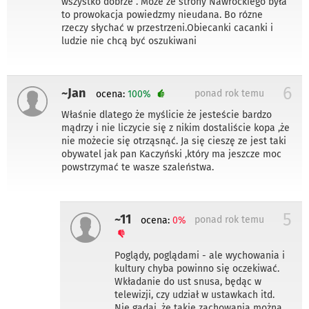
wszystko dobrze . Może ze strony Nawrockiego była
to prowokacja powiedzmy nieudana. Bo rózne
rzeczy słychać w przestrzeni.Obiecanki cacanki i
ludzie nie chcą być oszukiwani
6
~Jan
ponad rok temu
ocena:
100%
Właśnie dlatego że myślicie że jesteście bardzo
mądrzy i nie liczycie się z nikim dostaliście kopa ,że
nie możecie się otrząsnąć. Ja się cieszę ze jest taki
obywatel jak pan Kaczyński ,który ma jeszcze moc
powstrzymać te wasze szaleństwa.
5
~11
ponad rok temu
ocena:
0%
Poglądy, poglądami - ale wychowania i
kultury chyba powinno się oczekiwać.
Wkładanie do ust snusa, będąc w
telewizji, czy udział w ustawkach itd.
Nie gadaj, że takie zachowania można