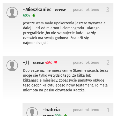
3
~Mieszkaniec
ponad rok temu
ocena:
60%
Jeszcze wam mało upokorzenia jeszcze wyzywacie
dalej ludzi od miernot i ciemnogrodu . Dlatego
przegraliście ,bo nie szanujecie ludzi , każdy
człowiek ma swoją godność. Znależli się
najmondrzejsi !
2
~J J
ponad rok temu
ocena:
40%
Dobrze,że już nie mieszkam w Skierniewicach, teraz
mogę się tylko wstydzić tego. Za kilka lub
kilkanaście miesięcy, zobaczycie państwo obłudę
tego osobnika cytującego nowy testament. To mała
miernota na pasku obywatela Kaczka.
1
~babcia
ponad rok temu
ocena:
50%