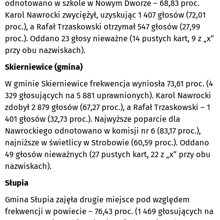
odnotowano w szkole w Nowym Dworze – 68,83 proc.
Karol Nawrocki zwyciężył, uzyskując 1 407 głosów (72,01
proc.), a Rafał Trzaskowski otrzymał 547 głosów (27,99
proc.). Oddano 23 głosy nieważne (14 pustych kart, 9 z „x”
przy obu nazwiskach).
Skierniewice (gmina)
W gminie Skierniewice frekwencja wyniosła 73,61 proc. (4
329 głosujących na 5 881 uprawnionych). Karol Nawrocki
zdobył 2 879 głosów (67,27 proc.), a Rafał Trzaskowski – 1
401 głosów (32,73 proc.). Najwyższe poparcie dla
Nawrockiego odnotowano w komisji nr 6 (83,17 proc.),
najniższe w świetlicy w Strobowie (60,59 proc.). Oddano
49 głosów nieważnych (27 pustych kart, 22 z „x” przy obu
nazwiskach).
Słupia
Gmina Słupia zajęła drugie miejsce pod względem
frekwencji w powiecie – 76,43 proc. (1 469 głosujących na