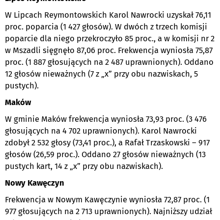
W Lipcach Reymontowskich Karol Nawrocki uzyskał 76,11
proc. poparcia (1 427 głosów). W dwóch z trzech komisji
poparcie dla niego przekroczyło 85 proc., a w komisji nr 2
w Mszadli sięgnęło 87,06 proc. Frekwencja wyniosła 75,87
proc. (1 887 głosujących na 2 487 uprawnionych). Oddano
12 głosów nieważnych (7 z „x” przy obu nazwiskach, 5
pustych).
Maków
W gminie Maków frekwencja wyniosła 73,93 proc. (3 476
głosujących na 4 702 uprawnionych). Karol Nawrocki
zdobył 2 532 głosy (73,41 proc.), a Rafał Trzaskowski – 917
głosów (26,59 proc.). Oddano 27 głosów nieważnych (13
pustych kart, 14 z „x” przy obu nazwiskach).
Nowy Kawęczyn
Frekwencja w Nowym Kawęczynie wyniosła 72,87 proc. (1
977 głosujących na 2 713 uprawnionych). Najniższy udział