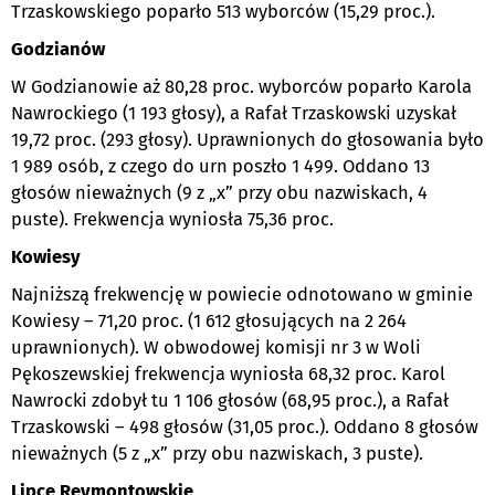
Trzaskowskiego poparło 513 wyborców (15,29 proc.).
Godzianów
W Godzianowie aż 80,28 proc. wyborców poparło Karola
Nawrockiego (1 193 głosy), a Rafał Trzaskowski uzyskał
19,72 proc. (293 głosy). Uprawnionych do głosowania było
1 989 osób, z czego do urn poszło 1 499. Oddano 13
głosów nieważnych (9 z „x” przy obu nazwiskach, 4
puste). Frekwencja wyniosła 75,36 proc.
Kowiesy
Najniższą frekwencję w powiecie odnotowano w gminie
Kowiesy – 71,20 proc. (1 612 głosujących na 2 264
uprawnionych). W obwodowej komisji nr 3 w Woli
Pękoszewskiej frekwencja wyniosła 68,32 proc. Karol
Nawrocki zdobył tu 1 106 głosów (68,95 proc.), a Rafał
Trzaskowski – 498 głosów (31,05 proc.). Oddano 8 głosów
nieważnych (5 z „x” przy obu nazwiskach, 3 puste).
Lipce Reymontowskie