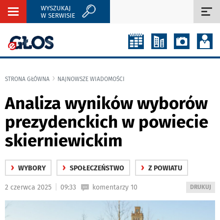
WYSZUKAJ
Rozwiń
Roz
W SERWISIE
nawigację
naw
STRONA GŁÓWNA
NAJNOWSZE WIADOMOŚCI
Analiza wyników wyborów
prezydenckich w powiecie
skierniewickim
›
›
›
WYBORY
SPOŁECZEŃSTWO
Z POWIATU
|
2 czerwca 2025
09:33
komentarzy 10
WYDRUKUJ
DRUKUJ
PODSTRON
DO