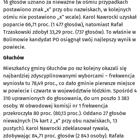
16 głosów uznano za nieważne (w ośmiu przypadkach
postawiono znak „x” przy obu nazwiskach, w kolejnych
ośmiu nie postawiono „x” wcale). Karol Nawrocki uzyskał
poparcie 66,71 proc. (1 477 głosów), natomiast Rafał
Trzaskowski zdobył 33,29 proc. (737 głosów). To właśnie w
Bolimowie kandydat PO osiągnął swój najlepszy wynik w
powiecie.
Głuchów
Mieszkańcy gminy Głuchów po raz kolejny okazali się
najbardziej zdyscyplinowanymi wyborcami – frekwencja
wyniosła tu 78,49 proc., co dało gminie pierwsze miejsce
w powiecie i czwarte w województwie łódzkim. Spośród 4
310 uprawnionych do głosowania, do urn poszło 3 383
osoby. W obwodowej komisji nr 1 frekwencja
przekroczyła 80 proc. (80,13 proc.). Oddano 27 głosów
nieważnych (14 kart z „x” przy obu nazwiskach, 13
pustych). Karol Nawrocki zdeklasował rywala,
zdobywając 84,71 proc. głosów (2 843 osoby). Rafała