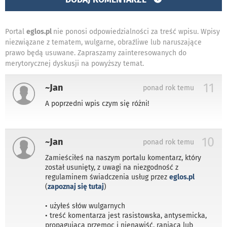
Portal
eglos.pl
nie ponosi odpowiedzialności za treść wpisu. Wpisy
niezwiązane z tematem, wulgarne, obraźliwe lub naruszające
prawo będą usuwane. Zapraszamy zainteresowanych do
merytorycznej dyskusji na powyższy temat.
11
~Jan
ponad rok temu
A poprzedni wpis czym się różni!
10
~Jan
ponad rok temu
Zamieściłeś na naszym portalu komentarz, który
został usunięty, z uwagi na niezgodność z
regulaminem świadczenia usług przez
eglos.pl
(
zapoznaj się tutaj
)
• użyłeś słów wulgarnych
• treść komentarza jest rasistowska, antysemicka,
propagująca przemoc i nienawiść, raniąca lub