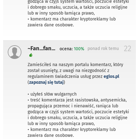
godząca w czyjś system wartości, poczucie estetyki
i dobrego smaku, uczucia, a także uczucia religijne
lub w inny sposób łamiąca prawo,
• komentarz ma charakter kryptoreklamy lub
zawiera dane osobowe.
22
~Fan...fan...
ponad rok temu
ocena:
100%
Zamieściłeś na naszym portalu komentarz, który
został usunięty, z uwagi na niezgodność z
regulaminem świadczenia usług przez
eglos.pl
(
zapoznaj się tutaj
)
• użyłeś słów wulgarnych
• treść komentarza jest rasistowska, antysemicka,
propagująca przemoc i nienawiść, raniąca lub
godząca w czyjś system wartości, poczucie estetyki
i dobrego smaku, uczucia, a także uczucia religijne
lub w inny sposób łamiąca prawo,
• komentarz ma charakter kryptoreklamy lub
zawiera dane osobowe.