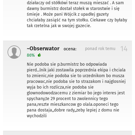
działaczy od stółkówi teraz muszą mieszać . A sam
dawny burmistrz dostał stołek w starostwie i się
śmieje . Może pani Wójcik z upadłej gazety
chciałaby zasiąść na tym stołku. Ciekawe czy byłaby
tak rzetelna jak w swojej gazecie.
14
~Obserwator
ponad rok temu
ocena:
86%
Nie podoba sie p.burmistrz bo odpowiada
pierd...lnik jaki zostawila poprzednia ekipa i chciala
to zmienic,nie podoba sie to urzednikom bo musza
pracowac,nie podoba sie to strazakom i najglosniej
wyja bo ich rozlicza,nie podoba sie
glownodowodzacemu z ziemiar bo jego interes jest
spychany,te 29 procent to zwolennicy tego
pana,reszte mieszkancow go olala.oponeci tego
pana dostaja,,dobre rady,,zeby lepiej z domu nie
wychodzili