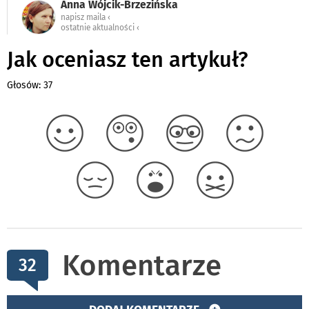
Anna Wójcik-Brzezińska
napisz maila ‹
ostatnie aktualności ‹
Jak oceniasz ten artykuł?
Głosów: 37
Komentarze
32