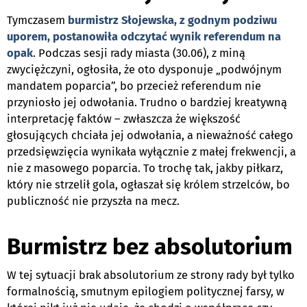
Tymczasem
burmistrz Słojewska, z godnym podziwu
uporem, postanowiła odczytać wynik referendum na
opak
. Podczas sesji rady miasta (30.06), z miną
zwyciężczyni, ogłosiła, że oto dysponuje „podwójnym
mandatem poparcia”, bo przecież referendum nie
przyniosło jej odwołania. Trudno o bardziej kreatywną
interpretację faktów – zwłaszcza że większość
głosujących chciała jej odwołania, a nieważność całego
przedsięwzięcia wynikała wyłącznie z małej frekwencji, a
nie z masowego poparcia. To trochę tak, jakby piłkarz,
który nie strzelił gola, ogłaszał się królem strzelców, bo
publiczność nie przyszła na mecz.
Burmistrz bez absolutorium
W tej sytuacji brak absolutorium ze strony rady był tylko
formalnością, smutnym epilogiem politycznej farsy, w