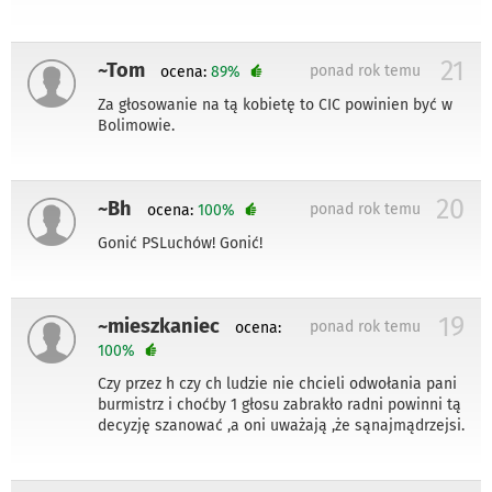
21
~Tom
ponad rok temu
ocena:
89%
Za głosowanie na tą kobietę to CIC powinien być w
Bolimowie.
20
~Bh
ponad rok temu
ocena:
100%
Gonić PSLuchów! Gonić!
19
~mieszkaniec
ponad rok temu
ocena:
100%
Czy przez h czy ch ludzie nie chcieli odwołania pani
burmistrz i choćby 1 głosu zabrakło radni powinni tą
decyzję szanować ,a oni uważają ,że sąnajmądrzejsi.