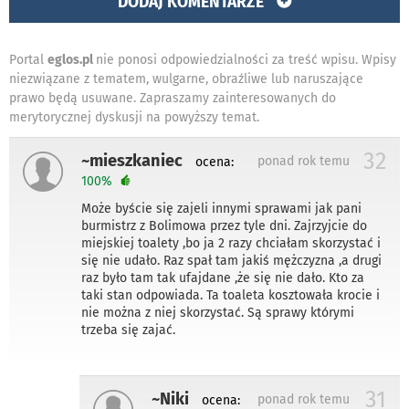
DODAJ KOMENTARZE
Portal
eglos.pl
nie ponosi odpowiedzialności za treść wpisu. Wpisy
niezwiązane z tematem, wulgarne, obraźliwe lub naruszające
prawo będą usuwane. Zapraszamy zainteresowanych do
merytorycznej dyskusji na powyższy temat.
32
~mieszkaniec
ponad rok temu
ocena:
100%
Może byście się zajeli innymi sprawami jak pani
burmistrz z Bolimowa przez tyle dni. Zajrzyjcie do
miejskiej toalety ,bo ja 2 razy chciałam skorzystać i
się nie udało. Raz spał tam jakiś mężczyzna ,a drugi
raz było tam tak ufajdane ,że się nie dało. Kto za
taki stan odpowiada. Ta toaleta kosztowała krocie i
nie można z niej skorzystać. Są sprawy którymi
trzeba się zajać.
31
~Niki
ponad rok temu
ocena: