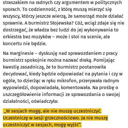
straszakiem na radnych czy argumentem w politycznych
sporach. To codzienność, z którą muszą mierzyć się
wszyscy, którzy jeszcze wierzą, że samorząd może działać
sprawnie. A burmistrz Słojewska? Cóż, wciąż zdaje się nie
dostrzegać, że władza bez ludzi do jej wykonywania to
orkiestra bez muzyków – może i stoi na scenie, ale
koncertu nie będzie.
Na marginesie – dyskusję nad sprawozdaniem z pracy
burmistrz spokojnie można nazwać draką. Pomijając
kwestię zasadniczą, że to burmistrz postanowiła
decydować, kiedy będzie odpowiadać na pytania i czy w
ogóle, to dzierżąc w ręku mikrofon, przerywała radnym
wypowiedzi, dopowiadała, komentowała. Na prośbę o
uszczegółowienie informacji ze sprawozdania o swojej
działalności, oświadczyła:
„W sesjach mogę, ale nie muszę uczestniczyć.
Uczestniczę w sesji grzecznościowo. Ja nie muszę
uczestniczyć w sesjach, mogę wyjść”.