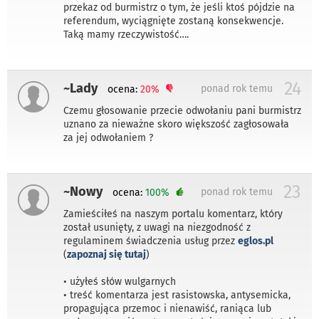
przekaz od burmistrz o tym, że jeśli ktoś pójdzie na
referendum, wyciągnięte zostaną konsekwencje.
Taką mamy rzeczywistość….
24
~Lady
ponad rok temu
ocena:
20%
Czemu głosowanie przecie odwołaniu pani burmistrz
uznano za nieważne skoro większość zagłosowała
za jej odwołaniem ?
23
~Nowy
ponad rok temu
ocena:
100%
Zamieściłeś na naszym portalu komentarz, który
został usunięty, z uwagi na niezgodność z
regulaminem świadczenia usług przez
eglos.pl
(
zapoznaj się tutaj
)
• użyłeś słów wulgarnych
• treść komentarza jest rasistowska, antysemicka,
propagująca przemoc i nienawiść, raniąca lub