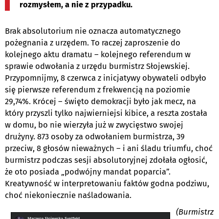
rozmysłem, a nie z przypadku.
Brak absolutorium nie oznacza automatycznego
pożegnania z urzędem. To raczej zaproszenie do
kolejnego aktu dramatu – kolejnego referendum w
sprawie odwołania z urzędu burmistrz Słojewskiej.
Przypomnijmy, 8 czerwca z inicjatywy obywateli odbyło
się pierwsze referendum z frekwencją na poziomie
29,74%. Krócej – święto demokracji było jak mecz, na
który przyszli tylko najwierniejsi kibice, a reszta została
w domu, bo nie wierzyła już w zwycięstwo swojej
drużyny. 873 osoby za odwołaniem burmistrza, 39
przeciw, 8 głosów nieważnych – i ani śladu triumfu, choć
burmistrz podczas sesji absolutoryjnej zdołała ogłosić,
że oto posiada „podwójny mandat poparcia”.
Kreatywność w interpretowaniu faktów godna podziwu,
choć niekoniecznie naśladowania.
(Burmistrz