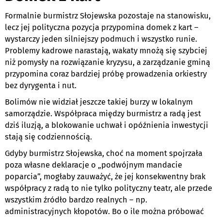
Formalnie burmistrz Słojewska pozostaje na stanowisku,
lecz jej polityczna pozycja przypomina domek z kart –
wystarczy jeden silniejszy podmuch i wszystko runie.
Problemy kadrowe narastają, wakaty mnożą się szybciej
niż pomysły na rozwiązanie kryzysu, a zarządzanie gminą
przypomina coraz bardziej próbę prowadzenia orkiestry
bez dyrygenta i nut.
Bolimów nie widział jeszcze takiej burzy w lokalnym
samorządzie. Współpraca między burmistrz a radą jest
dziś iluzją, a blokowanie uchwał i opóźnienia inwestycji
stają się codziennością.
Gdyby burmistrz Słojewska, choć na moment spojrzała
poza własne deklaracje o „podwójnym mandacie
poparcia”, mogłaby zauważyć, że jej konsekwentny brak
współpracy z radą to nie tylko polityczny teatr, ale przede
wszystkim źródło bardzo realnych – np.
administracyjnych kłopotów. Bo o ile można próbować