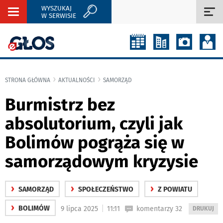
WYSZUKAJ
Rozwiń
Roz
W SERWISIE
nawigację
naw
STRONA GŁÓWNA
AKTUALNOŚCI
SAMORZĄD
Burmistrz bez
absolutorium, czyli jak
Bolimów pogrąża się w
samorządowym kryzysie
›
›
›
SAMORZĄD
SPOŁECZEŃSTWO
Z POWIATU
›
|
BOLIMÓW
9 lipca 2025
11:11
komentarzy 32
WYDRUKUJ
DRUKUJ
PODSTRON