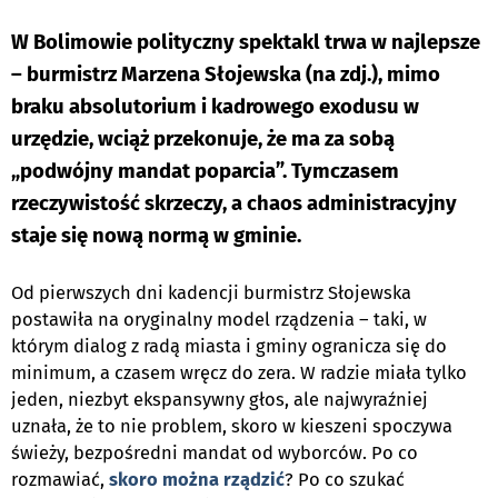
W Bolimowie polityczny spektakl trwa w najlepsze
– burmistrz Marzena Słojewska (na zdj.), mimo
braku absolutorium i kadrowego exodusu w
urzędzie, wciąż przekonuje, że ma za sobą
„podwójny mandat poparcia”. Tymczasem
rzeczywistość skrzeczy, a chaos administracyjny
staje się nową normą w gminie.
Od pierwszych dni kadencji burmistrz Słojewska
postawiła na oryginalny model rządzenia – taki, w
którym dialog z radą miasta i gminy ogranicza się do
minimum, a czasem wręcz do zera. W radzie miała tylko
jeden, niezbyt ekspansywny głos, ale najwyraźniej
uznała, że to nie problem, skoro w kieszeni spoczywa
świeży, bezpośredni mandat od wyborców. Po co
rozmawiać,
skoro można rządzić
? Po co szukać