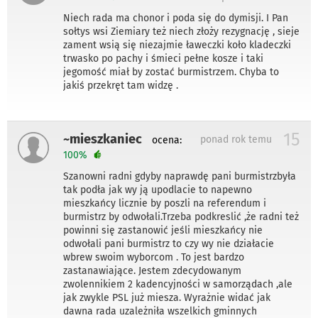
Niech rada ma chonor i poda się do dymisji. I Pan
sołtys wsi Ziemiary też niech złoży rezygnację , sieje
zament wsią się niezajmie ławeczki koło kladeczki
trwasko po pachy i śmieci pełne kosze i taki
jegomość miał by zostać burmistrzem. Chyba to
jakiś przekręt tam widzę .
15
~mieszkaniec
ponad rok temu
ocena:
100%
Szanowni radni gdyby naprawdę pani burmistrzbyła
tak podła jak wy ją upodlacie to napewno
mieszkańcy licznie by poszli na referendum i
burmistrz by odwołali.Trzeba podkreslić ,że radni też
powinni się zastanowić jeśli mieszkańcy nie
odwołali pani burmistrz to czy wy nie działacie
wbrew swoim wyborcom . To jest bardzo
zastanawiające. Jestem zdecydowanym
zwolennikiem 2 kadencyjności w samorządach ,ale
jak zwykle PSL już miesza. Wyrażnie widać jak
dawna rada uzależniła wszelkich gminnych