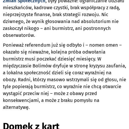
Zmian Społecznych
, były poważne: ograniczanie udziału
mieszkańców, kadrowe czystki, brak współpracy z radą,
nieprzejrzyste finanse, brak strategii rozwoju. Nic
dziwnego, że wynik głosowania nad absolutorium nie
zaskoczył nikogo – ani burmistrz, ani postronnych
obserwatorów.
Ponieważ referendum już się odbyło i – nomen omen –
okazało się nieważne, kolejna próba odwołania
burmistrz musi poczekać dziesięć miesięcy. W
międzyczasie Bolimów dryfuje w stronę kryzysu zaufania,
a lokalna społeczność dzieli się coraz wyraźniej na
obozy. Radni, którzy masowo wstrzymali się od głosu, nie
tyle popierają burmistrz, co wyraźnie nie chcą otwarcie
wystąpić przeciw niej – może z obawy przed
konsekwencjami, a może z braku pomysłu na
alternatywę.
Domek z kart