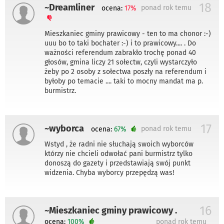
18
~Dreamliner
ponad rok temu
ocena:
17%
Mieszkaniec gminy prawicowy - ten to ma chonor :-)
uuu bo to taki bochater :-) i to prawicowy.... . Do
ważności referendum zabrakło trochę ponad 40
głosów, gmina liczy 21 sołectw, czyli wystarczyło
żeby po 2 osoby z sołectwa poszły na referendum i
byłoby po temacie .... taki to mocny mandat ma p.
burmistrz.
17
~wyborca
ponad rok temu
ocena:
67%
Wstyd , że radni nie słuchają swoich wyborców
którzy nie chcieli odwołać pani burmistrz tylko
donoszą do gazety i przedstawiają swój punkt
widzenia. Chyba wyborcy przepędzą was!
16
~Mieszkaniec gminy prawicowy .
ocena:
100%
ponad rok temu