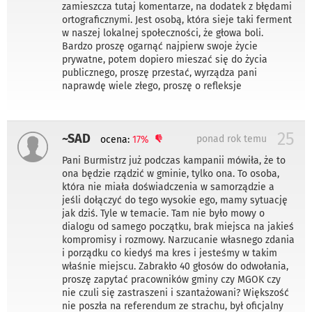
zamieszcza tutaj komentarze, na dodatek z błędami
ortograficznymi. Jest osobą, która sieje taki ferment
w naszej lokalnej społeczności, że głowa boli.
Bardzo proszę ogarnąć najpierw swoje życie
prywatne, potem dopiero mieszać się do życia
publicznego, proszę przestać, wyrządza pani
naprawdę wiele złego, proszę o refleksje
25
~SAD
ponad rok temu
ocena:
17%
Pani Burmistrz już podczas kampanii mówiła, że to
ona będzie rządzić w gminie, tylko ona. To osoba,
która nie miała doświadczenia w samorządzie a
jeśli dołączyć do tego wysokie ego, mamy sytuację
jak dziś. Tyle w temacie. Tam nie było mowy o
dialogu od samego początku, brak miejsca na jakieś
kompromisy i rozmowy. Narzucanie własnego zdania
i porządku co kiedyś ma kres i jesteśmy w takim
właśnie miejscu. Zabrakło 40 głosów do odwołania,
proszę zapytać pracowników gminy czy MGOK czy
nie czuli się zastraszeni i szantażowani? Większość
nie poszła na referendum ze strachu, był oficjalny