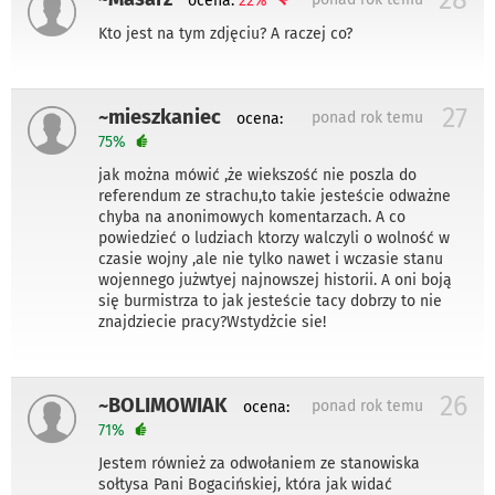
ocena:
22%
Kto jest na tym zdjęciu? A raczej co?
27
~mieszkaniec
ponad rok temu
ocena:
75%
jak można mówić ,że wiekszość nie poszla do
referendum ze strachu,to takie jesteście odważne
chyba na anonimowych komentarzach. A co
powiedzieć o ludziach ktorzy walczyli o wolność w
czasie wojny ,ale nie tylko nawet i wczasie stanu
wojennego jużwtyej najnowszej historii. A oni boją
się burmistrza to jak jesteście tacy dobrzy to nie
znajdziecie pracy?Wstydżcie sie!
26
~BOLIMOWIAK
ponad rok temu
ocena:
71%
Jestem również za odwołaniem ze stanowiska
sołtysa Pani Bogacińskiej, która jak widać