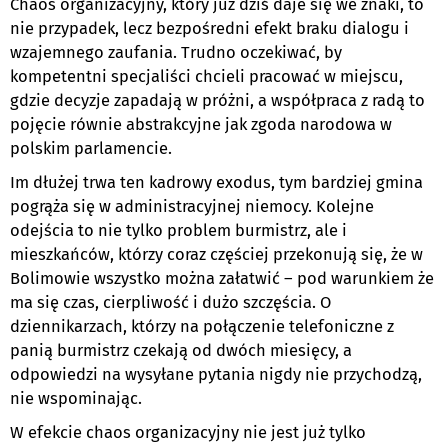
Chaos organizacyjny, który już dziś daje się we znaki, to
nie przypadek, lecz bezpośredni efekt braku dialogu i
wzajemnego zaufania. Trudno oczekiwać, by
kompetentni specjaliści chcieli pracować w miejscu,
gdzie decyzje zapadają w próżni, a współpraca z radą to
pojęcie równie abstrakcyjne jak zgoda narodowa w
polskim parlamencie.
Im dłużej trwa ten kadrowy exodus, tym bardziej gmina
pogrąża się w administracyjnej niemocy. Kolejne
odejścia to nie tylko problem burmistrz, ale i
mieszkańców, którzy coraz częściej przekonują się, że w
Bolimowie wszystko można załatwić – pod warunkiem że
ma się czas, cierpliwość i dużo szczęścia. O
dziennikarzach, którzy na połączenie telefoniczne z
panią burmistrz czekają od dwóch miesięcy, a
odpowiedzi na wysyłane pytania nigdy nie przychodzą,
nie wspominając.
W efekcie chaos organizacyjny nie jest już tylko