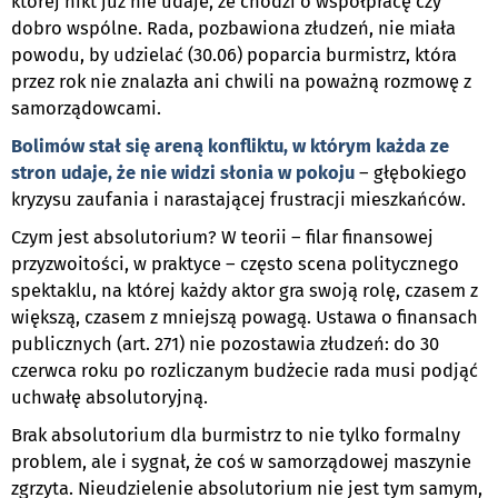
której nikt już nie udaje, że chodzi o współpracę czy
dobro wspólne. Rada, pozbawiona złudzeń, nie miała
powodu, by udzielać (30.06) poparcia burmistrz, która
przez rok nie znalazła ani chwili na poważną rozmowę z
samorządowcami.
Bolimów stał się areną konfliktu, w którym każda ze
stron udaje, że nie widzi słonia w pokoju
– głębokiego
kryzysu zaufania i narastającej frustracji mieszkańców.
Czym jest absolutorium? W teorii – filar finansowej
przyzwoitości, w praktyce – często scena politycznego
spektaklu, na której każdy aktor gra swoją rolę, czasem z
większą, czasem z mniejszą powagą. Ustawa o finansach
publicznych (art. 271) nie pozostawia złudzeń: do 30
czerwca roku po rozliczanym budżecie rada musi podjąć
uchwałę absolutoryjną.
Brak absolutorium dla burmistrz to nie tylko formalny
problem, ale i sygnał, że coś w samorządowej maszynie
zgrzyta. Nieudzielenie absolutorium nie jest tym samym,