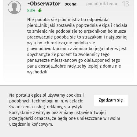
13
~Obserwator
ponad rok temu
ocena:
83%
Nie podoba sie p.burmistrz bo odpowiada
pierd...lnik jaki zostawila poprzednia ekipa i chciala
to zmienic,nie podoba sie to urzednikom bo musza
pracowac,nie podoba sie to strazakom i najglosniej
wyja bo ich rozlicza,nie podoba sie
glownodowodzacemu z ziemiar bo jego interes jest
spychany,te 29 procent to zwolennicy tego
pana,reszte mieszkancow go olala.oponeci tego
pana dostaja,,dobre rady,,zeby lepiej z domu nie
wychodzili
12
~Ludwik
Na portalu eglos.pl używamy cookies i
ponad rok temu
ocena:
31%
na wyk
Zgadzam się
podobnych technologii m.in. w celach:
"Po nas choćby potop" .... Dziękuję Pani redaktor za
świadczenia usług, reklamy, statystyk.
ten artykuł. Jest to pierwszy tak rzetelny i
Korzystanie z witryny bez zmiany ustawień Twojej
dopracowany materiał o sytuacji w gminie Bolimów.
przeglądarki oznacza, że będą one umieszczane w Twoim
Zachęcam wszystkich do przeczytania go, bez
urządzeniu końcowym.
emocji i ze zrozumieniem. Artykuł to podsumowanie
ponad rocznej kadencji rady i burmistrza, które