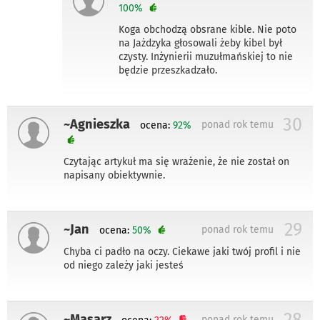
100%
Koga obchodzą obsrane kible. Nie poto
na Jażdzyka głosowali żeby kibel był
czysty. Inżynierii muzułmańskiej to nie
będzie przeszkadzało.
30
~Agnieszka
ponad rok temu
ocena:
92%
Czytając artykuł ma się wrażenie, że nie został on
napisany obiektywnie.
29
~Jan
ponad rok temu
ocena:
50%
Chyba ci padło na oczy. Ciekawe jaki twój profil i nie
od niego zależy jaki jesteś
28
~Masarz
ponad rok temu