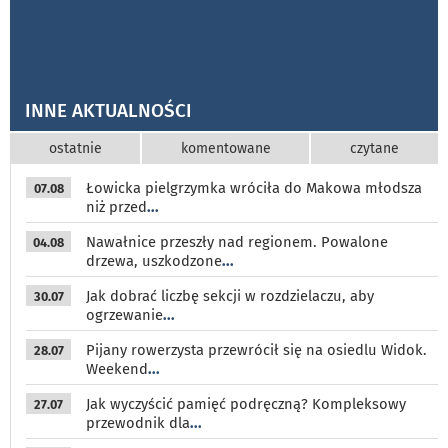
INNE AKTUALNOŚCI
ostatnie
komentowane
czytane
Łowicka pielgrzymka wróciła do Makowa młodsza
07.08
niż przed
...
Nawałnice przeszły nad regionem. Powalone
04.08
drzewa, uszkodzone
...
Jak dobrać liczbę sekcji w rozdzielaczu, aby
30.07
ogrzewanie
...
Pijany rowerzysta przewrócił się na osiedlu Widok.
28.07
Weekend
...
Jak wyczyścić pamięć podręczną? Kompleksowy
27.07
przewodnik dla
...