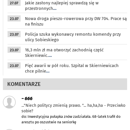
Jakie zasłony najlepiej sprawdzą się w
27.07
przestronnych
...
Nowa droga pieszo-rowerowa przy DW 704. Prace są
23.07
na finiszu
Policja szuka wykonawcy remontu komendy przy
23.07
ulicy Sobieskiego
16,3 mln zł ma otworzyć zachodnią część
23.07
Skierniewic.
...
Pięć awarii w pół roku. Szpital w Skierniewicach
23.07
chce pilnie
...
KOMENTARZE
~ 666
..."Niech politycy zmienią prawo. "... ha,ha,ha - Przeciwko
sobie?
do: Inwestycyjna pułapka znów zadziałała. 68-latek trafił do
aresztu po oszustwie na seniorkę