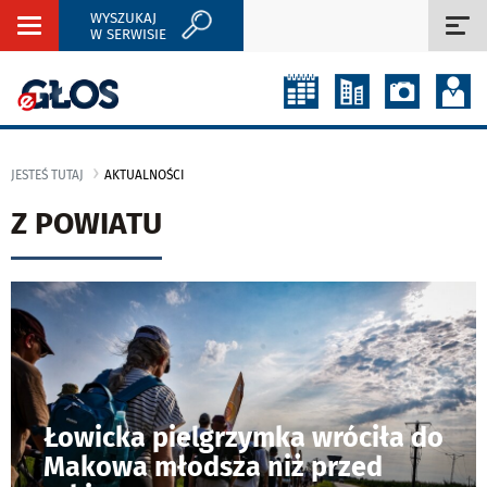
WYSZUKAJ
Rozwiń
Roz
W SERWISIE
nawigację
naw
JESTEŚ TUTAJ
AKTUALNOŚCI
Z POWIATU
Łowicka pielgrzymka wróciła do
Makowa młodsza niż przed