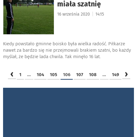
miała szatnię
|
16 września 2020
14:15
Kiedy powstało gminne boisko była wielka radość. Piłkarze
nawet za bardzo się nie przejmowali brakiem szatni, bo każdy
myślał, że będzie lada chwila. Tak minęło 16 lat.
‹
›
1
...
104
105
106
107
108
...
149
GALERIE ZDJĘĆ