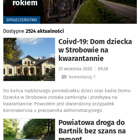
rokiem
-
SPOŁECZEŃSTWO
Dostępne
2524 aktualności
Coivd-19: Dom dziecka
w Strobowie na
kwarantannie
|
25 września 2020
09:28
Komentarzy 7
Do końca najbliższego poniedziałku dzieci oraz kadra Domu
Dziecka w Strobowie została zamknięta i przebywa na
kwarantannie. Powodem jest stwierdzony przypadek
koronawirusa u pracownika administracyjnego.
Powiatowa droga do
Bartnik bez szans na
remont