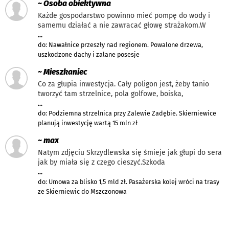
~ Osoba obiektywna
Każde gospodarstwo powinno mieć pompę do wody i
samemu działać a nie zawracać głowę strażakom.W
...
do: Nawałnice przeszły nad regionem. Powalone drzewa,
uszkodzone dachy i zalane posesje
~ Mieszkaniec
Co za głupia inwestycja. Cały poligon jest, żeby tanio
tworzyć tam strzelnice, pola golfowe, boiska,
...
do: Podziemna strzelnica przy Zalewie Zadębie. Skierniewice
planują inwestycję wartą 15 mln zł
~ max
Natym zdjęciu Skrzydlewska się śmieje jak głupi do sera
jak by miała się z czego cieszyć.Szkoda
...
do: Umowa za blisko 1,5 mld zł. Pasażerska kolej wróci na trasy
ze Skierniewic do Mszczonowa