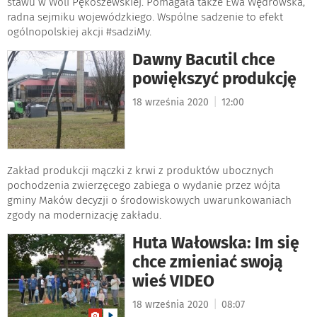
stawu w Woli Pękoszewskiej. Pomagała także Ewa Wędrowska,
radna sejmiku wojewódzkiego. Wspólne sadzenie to efekt
ogólnopolskiej akcji #sadziMy.
Dawny Bacutil chce
powiększyć produkcję
|
18 września 2020
12:00
Zakład produkcji mączki z krwi z produktów ubocznych
pochodzenia zwierzęcego zabiega o wydanie przez wójta
gminy Maków decyzji o środowiskowych uwarunkowaniach
zgody na modernizację zakładu.
Huta Wałowska: Im się
chce zmieniać swoją
wieś VIDEO
|
18 września 2020
08:07