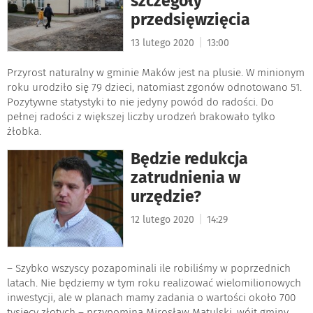
szczegóły
przedsięwzięcia
|
13 lutego 2020
13:00
Przyrost naturalny w gminie Maków jest na plusie. W minionym
roku urodziło się 79 dzieci, natomiast zgonów odnotowano 51.
Pozytywne statystyki to nie jedyny powód do radości. Do
pełnej radości z większej liczby urodzeń brakowało tylko
żłobka.
Będzie redukcja
zatrudnienia w
urzędzie?
|
12 lutego 2020
14:29
– Szybko wszyscy pozapominali ile robiliśmy w poprzednich
latach. Nie będziemy w tym roku realizować wielomilionowych
inwestycji, ale w planach mamy zadania o wartości około 700
tysięcy złotych – przypomina Mirosław Matulski, wójt gminy