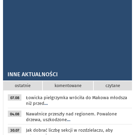
INNE AKTUALNOŚCI
ostatnie
komentowane
czytane
Łowicka pielgrzymka wróciła do Makowa młodsza
07.08
niż przed
...
Nawałnice przeszły nad regionem. Powalone
04.08
drzewa, uszkodzone
...
Jak dobrać liczbę sekcji w rozdzielaczu, aby
30.07