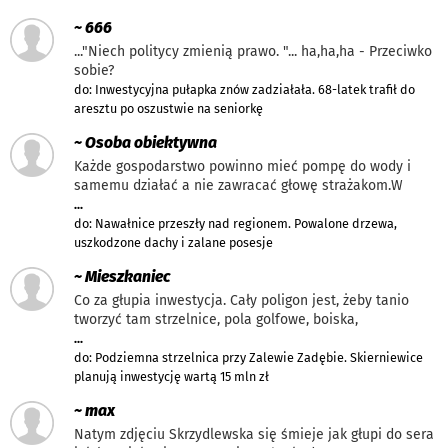
~ 666
..."Niech politycy zmienią prawo. "... ha,ha,ha - Przeciwko
sobie?
do: Inwestycyjna pułapka znów zadziałała. 68-latek trafił do
aresztu po oszustwie na seniorkę
~ Osoba obiektywna
Każde gospodarstwo powinno mieć pompę do wody i
samemu działać a nie zawracać głowę strażakom.W
...
do: Nawałnice przeszły nad regionem. Powalone drzewa,
uszkodzone dachy i zalane posesje
~ Mieszkaniec
Co za głupia inwestycja. Cały poligon jest, żeby tanio
tworzyć tam strzelnice, pola golfowe, boiska,
...
do: Podziemna strzelnica przy Zalewie Zadębie. Skierniewice
planują inwestycję wartą 15 mln zł
~ max
Natym zdjęciu Skrzydlewska się śmieje jak głupi do sera