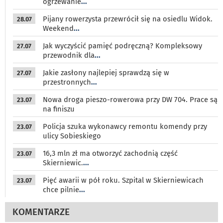
ogrzewanie
...
Pijany rowerzysta przewrócił się na osiedlu Widok.
28.07
Weekend
...
Jak wyczyścić pamięć podręczną? Kompleksowy
27.07
przewodnik dla
...
Jakie zasłony najlepiej sprawdzą się w
27.07
przestronnych
...
Nowa droga pieszo-rowerowa przy DW 704. Prace są
23.07
na finiszu
Policja szuka wykonawcy remontu komendy przy
23.07
ulicy Sobieskiego
16,3 mln zł ma otworzyć zachodnią część
23.07
Skierniewic.
...
Pięć awarii w pół roku. Szpital w Skierniewicach
23.07
chce pilnie
...
KOMENTARZE