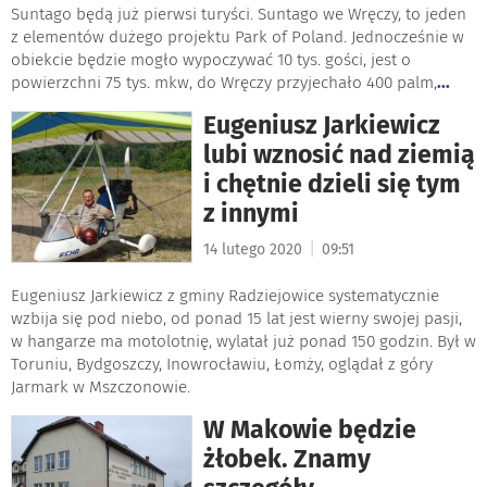
Suntago będą już pierwsi turyści. Suntago we Wręczy, to jeden
z elementów dużego projektu Park of Poland. Jednocześnie w
obiekcie będzie mogło wypoczywać 10 tys. gości, jest o
powierzchni 75 tys. mkw, do Wręczy przyjechało 400 palm,
...
Eugeniusz Jarkiewicz
lubi wznosić nad ziemią
i chętnie dzieli się tym
z innymi
|
14 lutego 2020
09:51
Eugeniusz Jarkiewicz z gminy Radziejowice systematycznie
wzbija się pod niebo, od ponad 15 lat jest wierny swojej pasji,
w hangarze ma motolotnię, wylatał już ponad 150 godzin. Był w
Toruniu, Bydgoszczy, Inowrocławiu, Łomży, oglądał z góry
Jarmark w Mszczonowie.
W Makowie będzie
żłobek. Znamy