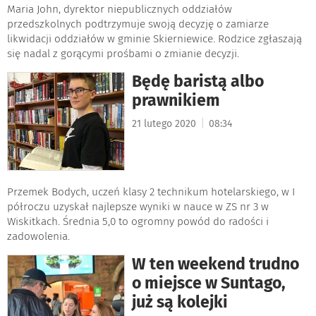
Maria John, dyrektor niepublicznych oddziałów
przedszkolnych podtrzymuje swoją decyzję o zamiarze
likwidacji oddziałów w gminie Skierniewice. Rodzice zgłaszają
się nadal z gorącymi prośbami o zmianie decyzji.
Będę baristą albo
prawnikiem
|
21 lutego 2020
08:34
Przemek Bodych, uczeń klasy 2 technikum hotelarskiego, w I
półroczu uzyskał najlepsze wyniki w nauce w ZS nr 3 w
Wiskitkach. Średnia 5,0 to ogromny powód do radości i
zadowolenia.
W ten weekend trudno
o miejsce w Suntago,
już są kolejki