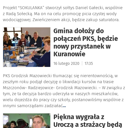
Projekt "SOKULANKA” stworzył sołtys Daniel Gałecki, wspólnie
z Radą Sołecką. Ma on na celu promocję picia czystej wody
wodociągowej. Zwieńczeniem akcji, będzie zakup saturatora.
Gmina dołoży do
połączeń PKS, będzie
nowy przystanek w
Kuranowie
|
16 lutego 2020
17:35
PKS Grodzisk Mazowiecki tłumacząc się nierentownością, w
zeszłym roku podjął decyzję o likwidacji kursów na trasie
Mszczonów- Radziejowice- Grodzisk Mazowiecki. – W związku z
tym, że ta decyzja bardzo uderzyła w naszych mieszkańców,
wielu dojeżdża do pracy czy szkoły, postanowiliśmy wspólnie z
innymi samorządami zadziałać
...
Piękna wygrała z
Uroczą a strażacy będą