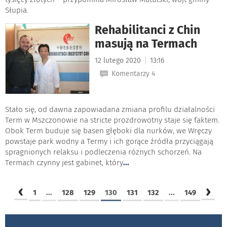
Słupia.
Rehabilitanci z Chin
masują na Termach
|
12 lutego 2020
13:16
Komentarzy 4
Stało się, od dawna zapowiadana zmiana profilu działalności
Term w Mszczonowie na stricte prozdrowotny staje się faktem.
Obok Term buduje się basen głęboki dla nurków, we Wręczy
powstaje park wodny a Termy i ich gorące źródła przyciągają
spragnionych relaksu i podleczenia różnych schorzeń. Na
Termach czynny jest gabinet, który
...
‹
›
1
...
128
129
130
131
132
...
149
GALERIE ZDJĘĆ