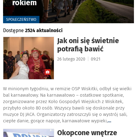
rokiem
-
SPOŁECZEŃSTWO
Dostępne
2524 aktualności
Jak oni się świetnie
potrafią bawić
|
26 lutego 2020
09:21
W minionym tygodniu, w remizie OSP Wiskitki, odbył się wielki
bal karnawałowy. Na karnawałowo – ostatkowe spotkanie,
zorganizowane przez Koło Gospodyń Wiejskich z Wiskitek,
przybyło około 80 osób. Wszyscy bawili się doskonale przy
muzyce DJ JACA. Organizatorzy zatroszczyli się o wystrój sali,
ciepłe danie, gorące napoje, karnawałowe wypieki,
...
Okopcone wnętrze