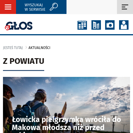
WYSZUKAJ
Rozwiń
Roz
W SERWISIE
nawigację
naw
JESTEŚ TUTAJ
AKTUALNOŚCI
Z POWIATU
Łowicka pielgrzymka wróciła do
Makowa młodsza niż przed