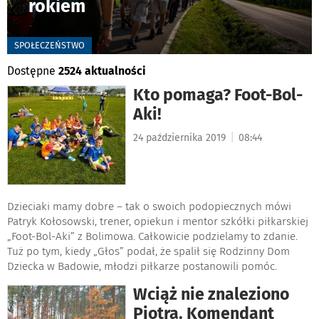
rokiem
-
SPOŁECZEŃSTWO
Dostępne
2524 aktualności
Kto pomaga? Foot-Bol-
Aki!
|
24 października 2019
08:44
Dzieciaki mamy dobre – tak o swoich podopiecznych mówi
Patryk Kołosowski, trener, opiekun i mentor szkółki piłkarskiej
„Foot-Bol-Aki” z Bolimowa. Całkowicie podzielamy to zdanie.
Tuż po tym, kiedy „Głos” podał, że spalił się Rodzinny Dom
Dziecka w Badowie, młodzi piłkarze postanowili pomóc.
Wciąż nie znaleziono
Piotra. Komendant