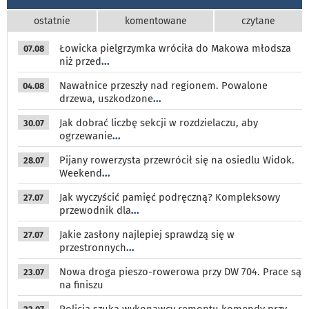
ostatnie
komentowane
czytane
Łowicka pielgrzymka wróciła do Makowa młodsza
07.08
niż przed
...
Nawałnice przeszły nad regionem. Powalone
04.08
drzewa, uszkodzone
...
Jak dobrać liczbę sekcji w rozdzielaczu, aby
30.07
ogrzewanie
...
Pijany rowerzysta przewrócił się na osiedlu Widok.
28.07
Weekend
...
Jak wyczyścić pamięć podręczną? Kompleksowy
27.07
przewodnik dla
...
Jakie zasłony najlepiej sprawdzą się w
27.07
przestronnych
...
Nowa droga pieszo-rowerowa przy DW 704. Prace są
23.07
na finiszu
Policja szuka wykonawcy remontu komendy przy