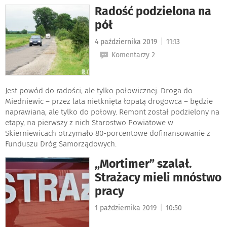
Radość podzielona na
pół
|
4 października 2019
11:13
Komentarzy 2
Jest powód do radości, ale tylko połowicznej. Droga do
Miedniewic – przez lata nietknięta łopatą drogowca – będzie
naprawiana, ale tylko do połowy. Remont został podzielony na
etapy, na pierwszy z nich Starostwo Powiatowe w
Skierniewicach otrzymało 80-porcentowe dofinansowanie z
Funduszu Dróg Samorządowych.
„Mortimer” szalał.
Strażacy mieli mnóstwo
pracy
|
1 października 2019
10:50