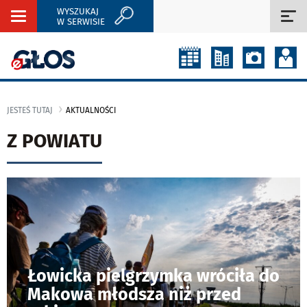
WYSZUKAJ
Rozwiń
Roz
W SERWISIE
nawigację
naw
JESTEŚ TUTAJ
AKTUALNOŚCI
Z POWIATU
Łowicka pielgrzymka wróciła do
Makowa młodsza niż przed