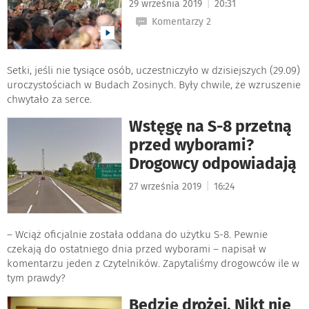
|
29 września 2019
20:31
Komentarzy 2
Setki, jeśli nie tysiące osób, uczestniczyło w dzisiejszych (29.09)
uroczystościach w Budach Zosinych. Były chwile, że wzruszenie
chwytało za serce.
Wstęgę na S-8 przetną
przed wyborami?
Drogowcy odpowiadają
|
27 września 2019
16:24
– Wciąż oficjalnie została oddana do użytku S-8. Pewnie
czekają do ostatniego dnia przed wyborami – napisał w
komentarzu jeden z Czytelników. Zapytaliśmy drogowców ile w
tym prawdy?
Będzie drożej. Nikt nie