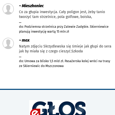
~ Mieszkaniec
Co za głupia inwestycja. Cały poligon jest, żeby tanio
tworzyć tam strzelnice, pola golfowe, boiska,
...
do: Podziemna strzelnica przy Zalewie Zadębie. Skierniewice
planują inwestycję wartą 15 mln zł
~ max
Natym zdjęciu Skrzydlewska się śmieje jak głupi do sera
jak by miała się z czego cieszyć.Szkoda
...
do: Umowa za blisko 1,5 mld zł. Pasażerska kolej wróci na trasy
ze Skierniewic do Mszczonowa