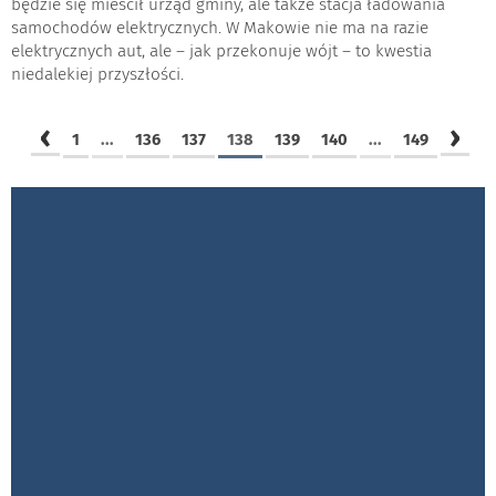
będzie się mieścił urząd gminy, ale także stacja ładowania
samochodów elektrycznych. W Makowie nie ma na razie
elektrycznych aut, ale – jak przekonuje wójt – to kwestia
niedalekiej przyszłości.
‹
›
1
...
136
137
138
139
140
...
149
GALERIE ZDJĘĆ