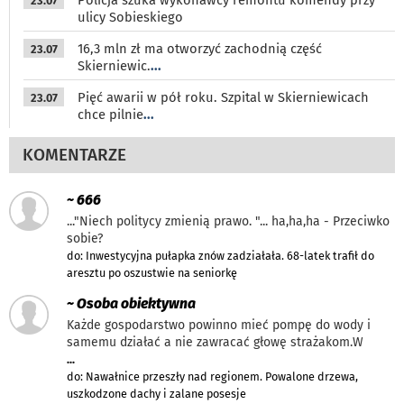
23.07
ulicy Sobieskiego
16,3 mln zł ma otworzyć zachodnią część
23.07
Skierniewic.
...
Pięć awarii w pół roku. Szpital w Skierniewicach
23.07
chce pilnie
...
KOMENTARZE
~ 666
..."Niech politycy zmienią prawo. "... ha,ha,ha - Przeciwko
sobie?
do: Inwestycyjna pułapka znów zadziałała. 68-latek trafił do
aresztu po oszustwie na seniorkę
~ Osoba obiektywna
Każde gospodarstwo powinno mieć pompę do wody i
samemu działać a nie zawracać głowę strażakom.W
...
do: Nawałnice przeszły nad regionem. Powalone drzewa,
uszkodzone dachy i zalane posesje