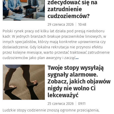
zdecydować się na
zatrudnienie
cudzoziemców?
|
29 czerwca 2026
10:48
Polski rynek pracy od kilku lat działa pod presją niedoboru
kadr. W jednych branżach brakuje pracowników liniowych, w
innych specjalistów, którzy mają konkretne uprawnienia czy
doświadczenie. Gdy lokalna rekrutacja nie przynosi efektu
przez kolejne miesiące, warto przestać traktować zatrudnienie
cudzoziemców jako plan awaryjny i zacząć
...
Twoje stopy wysyłają
sygnały alarmowe.
Zobacz, jakich objawów
nigdy nie wolno Ci
lekceważyć
|
25 czerwca 2026
09:11
Ludzkie stopy codziennie znoszą ogromne przeciążenia,