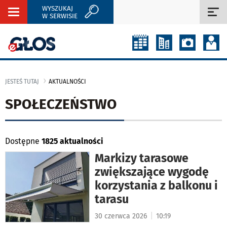
WYSZUKAJ
Rozwiń
Roz
W SERWISIE
nawigację
naw
JESTEŚ TUTAJ
AKTUALNOŚCI
SPOŁECZEŃSTWO
Dostępne
1825 aktualności
Markizy tarasowe
zwiększające wygodę
korzystania z balkonu i
tarasu
|
30 czerwca 2026
10:19