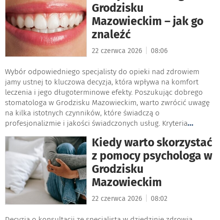
Grodzisku
Mazowieckim – jak go
znaleźć
|
22 czerwca 2026
08:06
Wybór odpowiedniego specjalisty do opieki nad zdrowiem
jamy ustnej to kluczowa decyzja, która wpływa na komfort
leczenia i jego długoterminowe efekty. Poszukując dobrego
stomatologa w Grodzisku Mazowieckim, warto zwrócić uwagę
na kilka istotnych czynników, które świadczą o
profesjonalizmie i jakości świadczonych usług. Kryteria
...
Kiedy warto skorzystać
z pomocy psychologa w
Grodzisku
Mazowieckim
|
22 czerwca 2026
08:02
Decyzja o konsultacji ze specjalistą w dziedzinie zdrowia