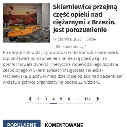
Skierniewice przejmą
część opieki nad
ciężarnymi z Brzezin.
Jest porozumienie
|
17 czerwca 2026
00:04
Komentarzy 1
Po decyzji o likwidacji porodówki w Brzezinach skierniewicki
szpital zawarł porozumienie z tamtejszą placówką. Jak
poinformowała dyrektor medyczna Wojewódzkiego Szpitala
Zespolonego w Skierniewicach Małgorzata Terlecka-
Maciejewska, placówki mają dzielić się opieką nad pacjentkami
w ciąży, a granicą organizacyjną będzie 22. tydzień
...
‹
›
2
3
4
5
6
...
122
POPULARNE
KOMENTOWANE