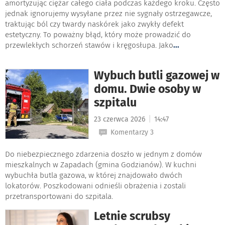
amortyzując ciężar całego ciała podczas każdego kroku. Często
jednak ignorujemy wysyłane przez nie sygnały ostrzegawcze,
traktując ból czy twardy naskórek jako zwykły defekt
estetyczny. To poważny błąd, który może prowadzić do
przewlekłych schorzeń stawów i kręgosłupa. Jako
...
Wybuch butli gazowej w
domu. Dwie osoby w
szpitalu
|
23 czerwca 2026
14:47
Komentarzy 3
Do niebezpiecznego zdarzenia doszło w jednym z domów
mieszkalnych w Zapadach (gmina Godzianów). W kuchni
wybuchła butla gazowa, w której znajdowało dwóch
lokatorów. Poszkodowani odnieśli obrażenia i zostali
przetransportowani do szpitala.
Letnie scrubsy