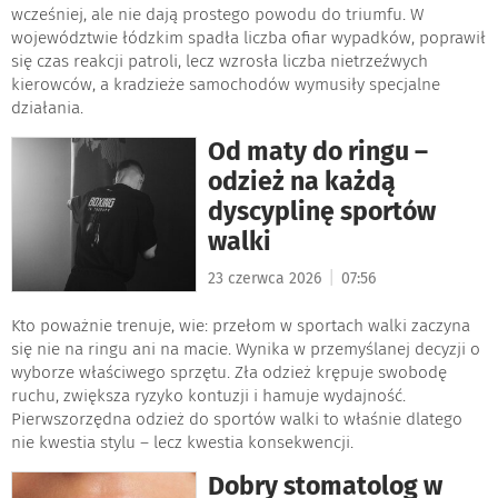
wcześniej, ale nie dają prostego powodu do triumfu. W
województwie łódzkim spadła liczba ofiar wypadków, poprawił
się czas reakcji patroli, lecz wzrosła liczba nietrzeźwych
kierowców, a kradzieże samochodów wymusiły specjalne
działania.
Od maty do ringu –
odzież na każdą
dyscyplinę sportów
walki
|
23 czerwca 2026
07:56
Kto poważnie trenuje, wie: przełom w sportach walki zaczyna
się nie na ringu ani na macie. Wynika w przemyślanej decyzji o
wyborze właściwego sprzętu. Zła odzież krępuje swobodę
ruchu, zwiększa ryzyko kontuzji i hamuje wydajność.
Pierwszorzędna odzież do sportów walki to właśnie dlatego
nie kwestia stylu – lecz kwestia konsekwencji.
Dobry stomatolog w