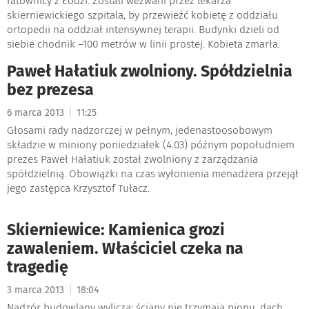
ratownicy z Łodzi. Zostali wezwani przez lekarza
skierniewickiego szpitala, by przewieźć kobietę z oddziału
ortopedii na oddział intensywnej terapii. Budynki dzieli od
siebie chodnik –100 metrów w linii prostej. Kobieta zmarła.
Paweł Hałatiuk zwolniony. Spółdzielnia
bez prezesa
|
6 marca 2013
11:25
Głosami rady nadzorczej w pełnym, jedenastoosobowym
składzie w miniony poniedziałek (4.03) późnym popołudniem
prezes Paweł Hałatiuk został zwolniony z zarządzania
spółdzielnią. Obowiązki na czas wyłonienia menadżera przejął
jego zastępca Krzysztof Tułacz.
Skierniewice: Kamienica grozi
zawaleniem. Właściciel czeka na
tragedię
|
3 marca 2013
18:04
Nadzór budowlany wylicza: ściany nie trzymają pionu, dach