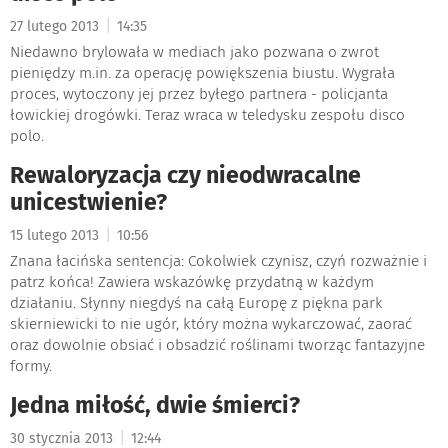
|
27 lutego 2013
14:35
Niedawno brylowała w mediach jako pozwana o zwrot
pieniędzy m.in. za operację powiększenia biustu. Wygrała
proces, wytoczony jej przez byłego partnera - policjanta
łowickiej drogówki. Teraz wraca w teledysku zespołu disco
polo.
Rewaloryzacja czy nieodwracalne
unicestwienie?
|
15 lutego 2013
10:56
Znana łacińska sentencja: Cokolwiek czynisz, czyń rozważnie i
patrz końca! Zawiera wskazówkę przydatną w każdym
działaniu. Słynny niegdyś na całą Europę z piękna park
skierniewicki to nie ugór, który można wykarczować, zaorać
oraz dowolnie obsiać i obsadzić roślinami tworząc fantazyjne
formy.
Jedna miłość, dwie śmierci?
|
30 stycznia 2013
12:44