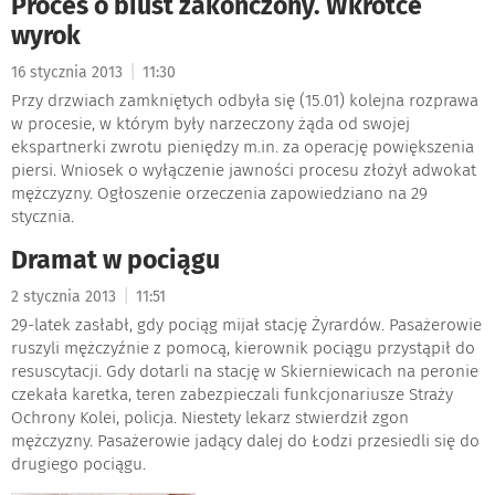
Proces o biust zakończony. Wkrótce
wyrok
|
16 stycznia 2013
11:30
Przy drzwiach zamkniętych odbyła się (15.01) kolejna rozprawa
w procesie, w którym były narzeczony żąda od swojej
ekspartnerki zwrotu pieniędzy m.in. za operację powiększenia
piersi. Wniosek o wyłączenie jawności procesu złożył adwokat
mężczyzny. Ogłoszenie orzeczenia zapowiedziano na 29
stycznia.
Dramat w pociągu
|
2 stycznia 2013
11:51
29-latek zasłabł, gdy pociąg mijał stację Żyrardów. Pasażerowie
ruszyli mężczyźnie z pomocą, kierownik pociągu przystąpił do
resuscytacji. Gdy dotarli na stację w Skierniewicach na peronie
czekała karetka, teren zabezpieczali funkcjonariusze Straży
Ochrony Kolei, policja. Niestety lekarz stwierdził zgon
mężczyzny. Pasażerowie jadący dalej do Łodzi przesiedli się do
drugiego pociągu.