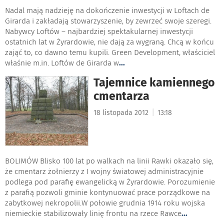
Nadal mają nadzieję na dokończenie inwestycji w Loftach de
Girarda i zakładają stowarzyszenie, by zewrzeć swoje szeregi.
Nabywcy Loftów – najbardziej spektakularnej inwestycji
ostatnich lat w Żyrardowie, nie dają za wygraną. Chcą w końcu
zająć to, co dawno temu kupili. Green Development, właściciel
właśnie m.in. Loftów de Girarda w
...
Tajemnice kamiennego
cmentarza
|
18 listopada 2012
13:18
BOLIMÓW Blisko 100 lat po walkach na linii Rawki okazało się,
że cmentarz żołnierzy z I wojny światowej administracyjnie
podlega pod parafię ewangelicką w Żyrardowie. Porozumienie
z parafią pozwoli gminie kontynuować prace porządkowe na
zabytkowej nekropolii.W połowie grudnia 1914 roku wojska
niemieckie stabilizowały linię frontu na rzece Rawce
...