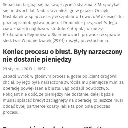
Sebastian targnął się na swoje życie 6 stycznia. Z M. spotykał
się od dwóch lat. Najbliżsi znaleźli go w garażu. Odcięli.
Nastolatek w śpiączce leży w szpitalu w Łowiczu.W dziesięć dni
później samobójstwo popełnił Dominik – przyjaciel M. Jego
ciało znaleźli najbliżsi w stodole. Chłopak już nie żył.
Prokuratura Rejonowa w Skierniewicach prowadzi w sprawie
śledztwa. W poniedziałek (29.01) ruszyły przesłuchania.
Koniec procesu o biust. Były narzeczony
nie dostanie pieniędzy
|
29 stycznia 2013
16:37
Zapadł wyrok w głośnym procesie, gdzie policjant drogówki
chciał, by jego była narzeczona zwróciła mu pieniądze m.in. za
operację powiększenia biustu. Sąd oddalił powództwo.
Policjant nie dość, że pieniędzy nie dostanie, dalej będzie
musiał spłacać kredyt zaciągnięty na operację, to jeszcze musi
oddać byłej partnerce koszty, jakie ta poniosła podczas
procesu.