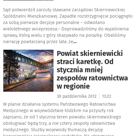
Sąd potwierdził zarzuty stawiane zarządowi Skierniewickiej
Spółdzielni Mieszkaniowej. Zapadłe rozstrzygnięcie pociągnęło
za sobą pierwsze decyzje personalne – odwołano
wieloletniego wiceprezesa.– Doprowadziliśmy do wyjaśnienia
sprawy, którą wielu z góry skazywało na porażkę. Obaliliśmy
narrację powtarzaną przez lata: że
...
Powiat skierniewicki
straci karetkę. Od
stycznia mniej
zespołów ratownictwa
w regionie
|
30 października 2012
13:22
W planie działania systemu Państwowego Ratownictwa
Medycznego w województwie łódzkim na przyszły rok
zapisano, że od 1 stycznia teren powiatu skierniewickiego
obsługiwać będą trzy, a nie cztery zespoły ratownictwa
medycznego. Służby wojewody tłumaczą decyzję
koniecznością racjonalizacji wydatków. Na utrzymanie