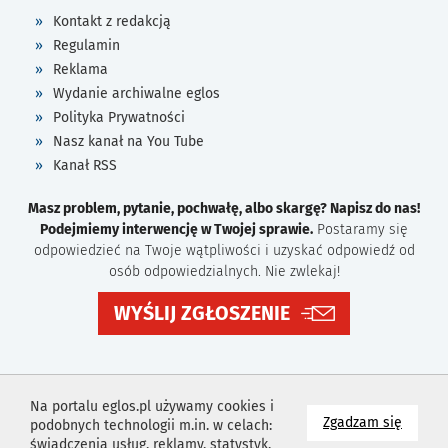
Kontakt z redakcją
Regulamin
Reklama
Wydanie archiwalne eglos
Polityka Prywatności
Nasz kanał na You Tube
Kanał RSS
Masz problem, pytanie, pochwałę, albo skargę? Napisz do nas!
Podejmiemy interwencję w Twojej sprawie.
Postaramy się
odpowiedzieć na Twoje wątpliwości i uzyskać odpowiedź od
osób odpowiedzialnych. Nie zwlekaj!
WYŚLIJ ZGŁOSZENIE
Na portalu eglos.pl używamy cookies i
na wyk
Zgadzam się
podobnych technologii m.in. w celach:
świadczenia usług, reklamy, statystyk.