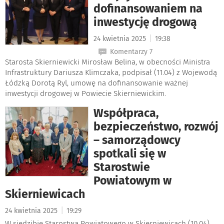
dofinansowaniem na
inwestycję drogową
|
24 kwietnia 2025
19:38
Komentarzy 7
Starosta Skierniewicki Mirosław Belina, w obecności Ministra
Infrastruktury Dariusza Klimczaka, podpisał (11.04) z Wojewodą
Łódzką Dorotą Ryl, umowę na dofinansowanie ważnej
inwestycji drogowej w Powiecie Skierniewickim.
Współpraca,
bezpieczeństwo, rozwój
– samorządowcy
spotkali się w
Starostwie
Powiatowym w
Skierniewicach
|
24 kwietnia 2025
19:29
W siedzibie Starostwa Powiatowego w Skierniewicach (10.04)