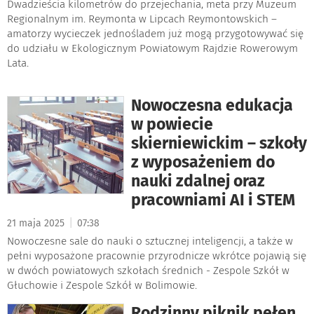
Dwadzieścia kilometrów do przejechania, meta przy Muzeum
Regionalnym im. Reymonta w Lipcach Reymontowskich –
amatorzy wycieczek jednośladem już mogą przygotowywać się
do udziału w Ekologicznym Powiatowym Rajdzie Rowerowym
Lata.
Nowoczesna edukacja
w powiecie
skierniewickim – szkoły
z wyposażeniem do
nauki zdalnej oraz
pracowniami AI i STEM
|
21 maja 2025
07:38
Nowoczesne sale do nauki o sztucznej inteligencji, a także w
pełni wyposażone pracownie przyrodnicze wkrótce pojawią się
w dwóch powiatowych szkołach średnich - Zespole Szkół w
Głuchowie i Zespole Szkół w Bolimowie.
Rodzinny piknik pełen