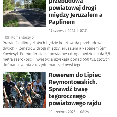
przebudowa
powiatowej drogi
między Jeruzalem a
Paplinem
|
19 czerwca 2025
07:51
Komentarzy 5
Prawie 2 miliony złotych będzie kosztowała przebudowa
dwóch kilometrów drogi między Jeruzalem a Paplinem (gm.
Kowiesy). Po modernizacji powiatowa droga będzie miała 5,5
metra szerokości. Inwestycja uzyskała ponad 660 tys. złotych
dofinansowania z urzędu marszałkowskiego.
Rowerem do Lipiec
Reymontowskich.
Sprawdź trasę
tegorocznego
powiatowego rajdu
|
10 czerwca 2025
08:24