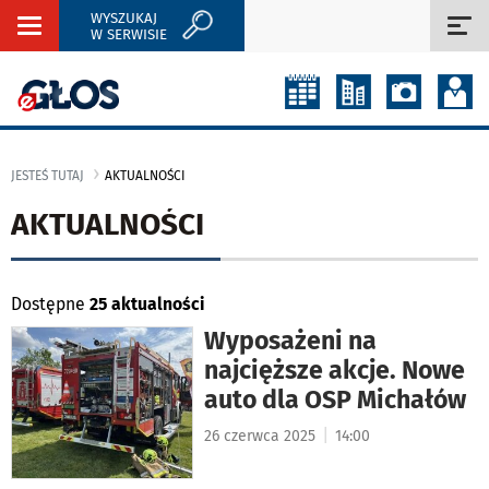
WYSZUKAJ
Rozwiń
Roz
W SERWISIE
nawigację
naw
JESTEŚ TUTAJ
AKTUALNOŚCI
AKTUALNOŚCI
Dostępne
25 aktualności
Wyposażeni na
najcięższe akcje. Nowe
auto dla OSP Michałów
|
26 czerwca 2025
14:00