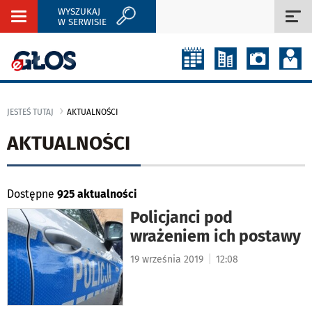
WYSZUKAJ
Rozwiń
Roz
W SERWISIE
nawigację
naw
JESTEŚ TUTAJ
AKTUALNOŚCI
AKTUALNOŚCI
Dostępne
925 aktualności
Policjanci pod
wrażeniem ich postawy
|
19 września 2019
12:08