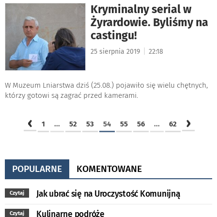
Kryminalny serial w
Żyrardowie. Byliśmy na
castingu!
|
25 sierpnia 2019
22:18
W Muzeum Lniarstwa dziś (25.08.) pojawiło się wielu chętnych,
którzy gotowi są zagrać przed kamerami.
‹
›
1
...
52
53
54
55
56
...
62
POPULARNE
KOMENTOWANE
Jak ubrać się na Uroczystość Komunijną
Czytaj
Kulinarne podróże
Czytaj