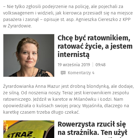
– Nie tylko zgłosili podejrzenie na policję, ale pojechali za
volkswagenem i widzieli, jak kierowca przesiadł się na miejsce
pasażera i zasnął – opisuje st. asp. Agnieszka Ciereszko z KPP
w Żyrardowie.
Chcę być ratownikiem,
ratować życie, a jestem
internistą
|
19 września 2019
09:48
Komentarzy 4
Żyrardowianka Anna Mazur jest drobną blondynką, ale dodaje,
że silną. Od noszenia noszy. Teraz jest kierownikiem zespołu
ratowniczego. Jeździł w karetce w Milanówku i Łodzi. Nam
opowiedziała o kulisach swojej pracy. Wyjaśniła, dlaczego na
karetkę czasem trzeba długo czekać.
Rowerzysta rzucił się
na strażnika. Ten użył