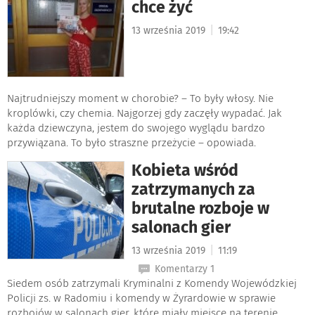
chce żyć
|
13 września 2019
19:42
Najtrudniejszy moment w chorobie? – To były włosy. Nie
kroplówki, czy chemia. Najgorzej gdy zaczęły wypadać. Jak
każda dziewczyna, jestem do swojego wyglądu bardzo
przywiązana. To było straszne przeżycie – opowiada.
Kobieta wśród
zatrzymanych za
brutalne rozboje w
salonach gier
|
13 września 2019
11:19
Komentarzy 1
Siedem osób zatrzymali Kryminalni z Komendy Wojewódzkiej
Policji zs. w Radomiu i komendy w Żyrardowie w sprawie
rozbojów w salonach gier, które miały miejsce na terenie