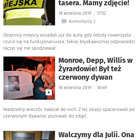
tasera. Mamy zdjęcie!
|
16 września 2019
17:52
Komentarzy 2
Strażnicy miejscy wsiadali już do auta, gdy młody rowerzysta
rzucił się na funkcjonariusza. Takiej błyskawicznej odpowiedzi
raczej się nie spodziewał.
Monroe, Depp, Willis w
Żyrardowie! Był też
czerwony dywan
|
16 września 2019
10:49
Niedzielny wieczór należał do nich. Z tej okazji spacerowali po
czerwonym dywanie, pozowali do zdjęć.
Walczymy dla Julii. Ona