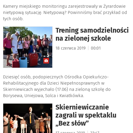
Kamery miejskiego monitoringu zarejestrowały w Żyrardowie
nietypową sytuację. Nietypową? Powinniśmy brać przykład od
tych osób.
Trening samodzielności
na zielonej szkole
|
18 czerwca 2019
00:01
Dziesięć osób, podopiecznych Ośrodka Opiekuńczo-
Rehabilitacyjnego dla Dzieci Niepełnosprawnych w
Skierniewicach wyjechało (17.06) na zieloną szkołę do
Borysewa, Uniejowa, Solca i Kwiatkówka.
Skierniewiczanie
zagrali w spektaklu
„Bez słów”
|