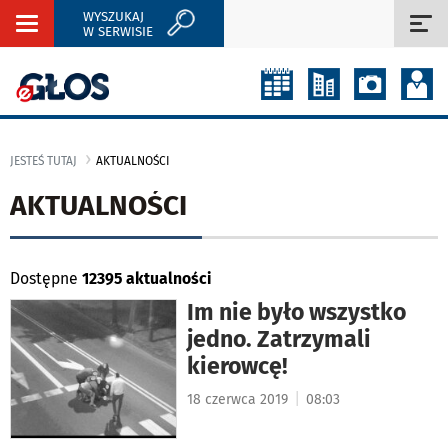
WYSZUKAJ
Rozwiń
Roz
W SERWISIE
nawigację
naw
JESTEŚ TUTAJ
AKTUALNOŚCI
AKTUALNOŚCI
Dostępne
12395 aktualności
Im nie było wszystko
jedno. Zatrzymali
kierowcę!
|
18 czerwca 2019
08:03