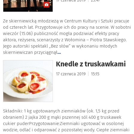
17 czerwca 2019
23:47
Ze skierniewicką młodzieżą w Centrum Kultury i Sztuki pracuje
od czterech lat. Przygotowuje ich do pracy na scenie. W sobotni
wieczór (15.06) publiczność mogła podziwiać efekty pracy
aktora, reżysera, scenarzysty z Wołomina – Piotra Stawskiego.
Jego autorski spektakl „Bez słów” w wykonaniu młodych
skierniewiczan przyciągnął
...
Knedle z truskawkami
|
17 czerwca 2019
15:15
Składniki: 1 kg ugotowanych ziemniaków (ok. 1,5 kg przed
obraniem) 2 jajka 200 g mąki pszennej sól 400 g truskawek
cukier puderPrzygotowanie:Ziemniaki ugotować w osolonej
wodzie, odlać i odparować z pozostałej wody. Ciepłe ziemniaki