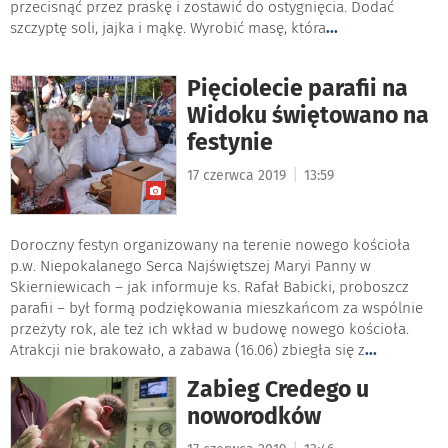
przecisnąć przez praskę i zostawić do ostygnięcia. Dodać
szczyptę soli, jajka i mąkę. Wyrobić masę, która
...
Pięciolecie parafii na
Widoku świętowano na
festynie
|
17 czerwca 2019
13:59
Doroczny festyn organizowany na terenie nowego kościoła
p.w. Niepokalanego Serca Najświętszej Maryi Panny w
Skierniewicach – jak informuje ks. Rafał Babicki, proboszcz
parafii – był formą podziękowania mieszkańcom za wspólnie
przeżyty rok, ale też ich wkład w budowę nowego kościoła.
Atrakcji nie brakowało, a zabawa (16.06) zbiegła się z
...
Zabieg Credego u
noworodków