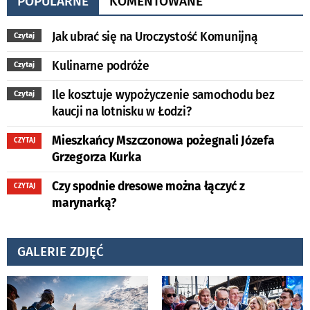
POPULARNE
KOMENTOWANE
Jak ubrać się na Uroczystość Komunijną
Czytaj
Kulinarne podróże
Czytaj
Ile kosztuje wypożyczenie samochodu bez
Czytaj
kaucji na lotnisku w Łodzi?
Mieszkańcy Mszczonowa pożegnali Józefa
CZYTAJ
Grzegorza Kurka
Czy spodnie dresowe można łączyć z
CZYTAJ
marynarką?
GALERIE ZDJĘĆ