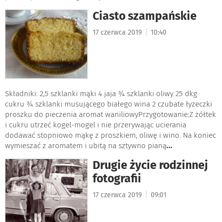
Ciasto szampańskie
|
17 czerwca 2019
10:40
Składniki: 2,5 szklanki mąki 4 jaja ¾ szklanki oliwy 25 dkg
cukru ¾ szklanki musującego białego wina 2 czubate łyżeczki
proszku do pieczenia aromat waniliowyPrzygotowanie:Z żółtek
i cukru utrzeć kogel-mogel i nie przerywając ucierania
dodawać stopniowo mąkę z proszkiem, oliwę i wino. Na koniec
wymieszać z aromatem i ubitą na sztywno pianą
...
Drugie życie rodzinnej
fotografii
|
17 czerwca 2019
09:01