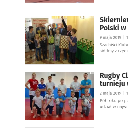
Skierni
Polski w
|
9 maja 2019
1
Szachiści Klub
siódmy z rzęd
Rugby Cl
turnieju
|
2 maja 2019
1
Pół roku po po
udział w najwi