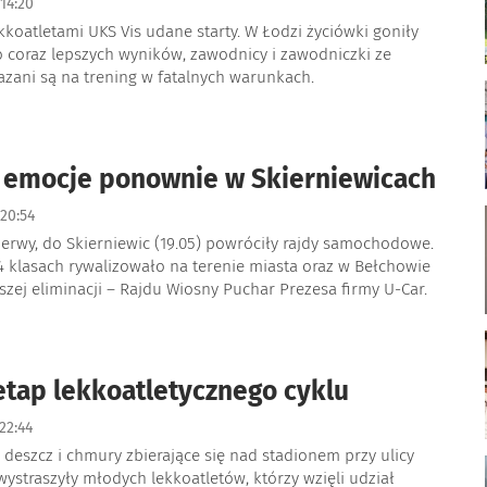
14:20
koatletami UKS Vis udane starty. W Łodzi życiówki goniły
o coraz lepszych wyników, zawodnicy i zawodniczki ze
azani są na trening w fatalnych warunkach.
 emocje ponownie w Skierniewicach
20:54
zerwy, do Skierniewic (19.05) powróciły rajdy samochodowe.
4 klasach rywalizowało na terenie miasta oraz w Bełchowie
zej eliminacji – Rajdu Wiosny Puchar Prezesa firmy U-Car.
etap lekkoatletycznego cyklu
22:44
deszcz i chmury zbierające się nad stadionem przy ulicy
wystraszyły młodych lekkoatletów, którzy wzięli udział