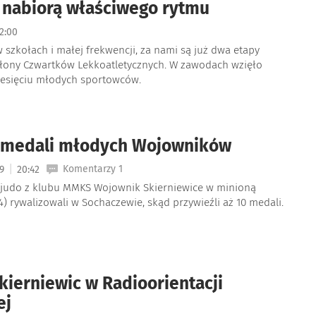
 nabiorą właściwego rytmu
2:00
 szkołach i małej frekwencji, za nami są już dwa etapy
łony Czwartków Lekkoatletycznych. W zawodach wzięło
ziesięciu młodych sportowców.
ć medali młodych Wojowników
|
Komentarzy 1
19
20:42
 judo z klubu MMKS Wojownik Skierniewice w minioną
04) rywalizowali w Sochaczewie, skąd przywieźli aż 10 medali.
kierniewic w Radioorientacji
ej