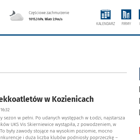
Częściowe zachmurzenie
1015.3 hPa
,
Wiatr 2.9m/s
FIRMY
KALENDARZ
ekkoatletów w Kozienicach
16:32
y sezon w pełni. Po udanych występach w Łodzi, najstarsza
ków UKS Vis Skierniewice wystąpiła, z powodzeniem, w
– To były zawody stojące na wysokim poziomie, mocno
nkurencje i duża liczba klubów podniosły poprzeczkę –