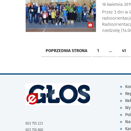
16 kwietnia 20
Przez 3 dni w 
radioorientacj
Radioorientac
niedzielę (14.04
POPRZEDNIA STRONA
1
...
41
Kon
Re
Re
Wy
Pol
Na
603 755 223
Ka
603 756 860