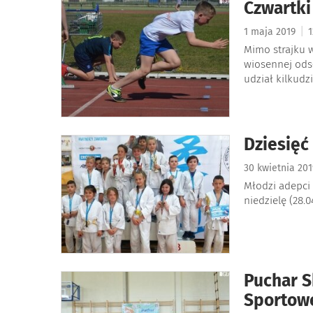
Czwartki
|
1 maja 2019
1
Mimo strajku w
wiosennej ods
udział kilkud
Dziesię
30 kwietnia 20
Młodzi adepci
niedzielę (28.
Puchar S
Sportow