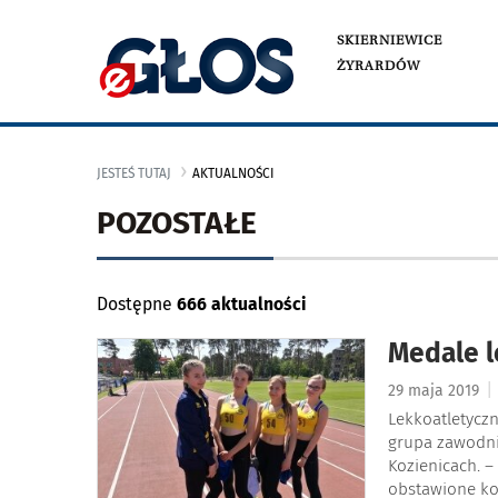
SKIERNIEWICE
ŻYRARDÓW
JESTEŚ TUTAJ
AKTUALNOŚCI
POZOSTAŁE
Dostępne
666 aktualności
Medale l
|
29 maja 2019
Lekkoatletyczn
grupa zawodni
Kozienicach. 
obstawione ko