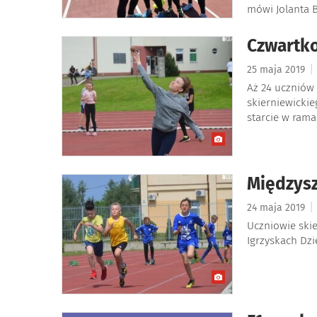
mówi Jolanta B
Czwartko
|
25 maja 2019
Aż 24 uczniów
skierniewickie
starcie w rama
Międzysz
|
24 maja 2019
Uczniowie skie
Igrzyskach Dzi