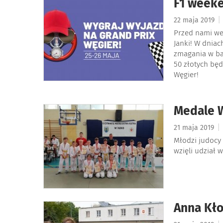
F1 weeke
|
22 maja 2019
Przed nami we
Janki! W dniac
zmagania w ba
50 złotych będ
Węgier!
Medale 
|
21 maja 2019
Młodzi judocy
wzięli udział 
Anna Kło