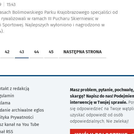
|
19
15:43
lasach Bolimowskiego Parku Krajobrazowego specjaliści od
i rywalizowali w ramach III Pucharu Skierniewic w
ji Sportowej. Najlepszych wyłoniono i nagrodzono w
).
42
43
44
45
NASTĘPNA STRONA
takt z redakcją
Masz problem, pytanie, pochwałę,
gulamin
skargę? Napisz do nas! Podejmie
interwencję w Twojej sprawie.
Po
klama
się odpowiedzieć na Twoje wątpli
danie archiwalne eglos
uzyskać odpowiedź od osób
ityka Prywatności
odpowiedzialnych. Nie zwlekaj!
sz kanał na You Tube
nał RSS