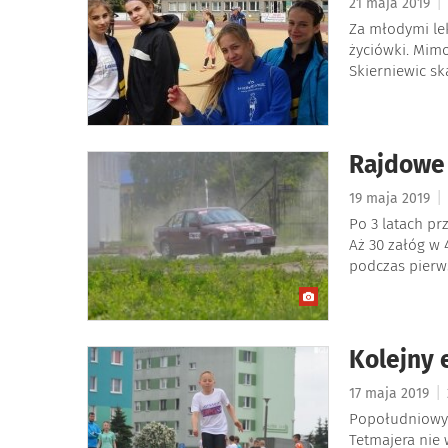
|
21 maja 2019
Za młodymi lek
życiówki. Mim
Skierniewic sk
Rajdowe
|
19 maja 2019
Po 3 latach pr
Aż 30 załóg w 
podczas pierws
Kolejny 
|
17 maja 2019
Popołudniowy 
Tetmajera nie 