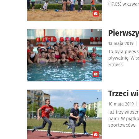
(17.05) w czwa
Pierwszy
|
13 maja 2019
To była pierw
pływalnię. W s
Fitness.
Trzeci w
|
10 maja 2019
Już trzy wiose
nami. W piątk
sportowców.