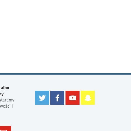
 albo
my
staramy
wości i