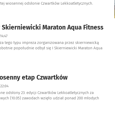
rtej wiosennej odsłonie Czwartków Lekkoatletycznych.
 Skierniewicki Maraton Aqua Fitness
14:47
sza tego typu impreza zorganizowana przez skierniewicką
obotnie popołudnie odbył się I Skierniewicki Maraton Aqua
iosenny etap Czwartków
22:04
nne odsłony 23. edycji Czwartków Lekkoatletycznych za
owych (10.05) zawodach wzięło udział ponad 200 młodych