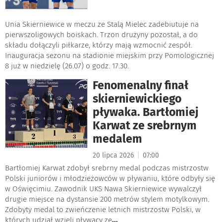
Unia Skierniewice w meczu ze Stalą Mielec zadebiutuje na
pierwszoligowych boiskach. Trzon drużyny pozostał, a do
składu dołączyli piłkarze, którzy mają wzmocnić zespół.
Inauguracja sezonu na stadionie miejskim przy Pomologicznej
8 już w niedzielę (26.07) o godz. 17.30.
Fenomenalny finał
skierniewickiego
pływaka. Bartłomiej
Karwat ze srebrnym
medalem
|
20 lipca 2026
07:00
Bartłomiej Karwat zdobył srebrny medal podczas mistrzostw
Polski juniorów i młodzieżowców w pływaniu, które odbyły się
w Oświęcimiu. Zawodnik UKS Nawa Skierniewice wywalczył
drugie miejsce na dystansie 200 metrów stylem motylkowym.
Zdobyty medal to zwieńczenie letnich mistrzostw Polski, w
których udział wzięli pływacy ze
...