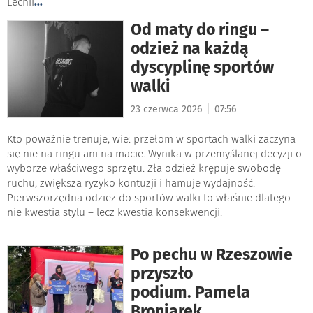
Lechii
...
Od maty do ringu –
odzież na każdą
dyscyplinę sportów
walki
|
23 czerwca 2026
07:56
Kto poważnie trenuje, wie: przełom w sportach walki zaczyna
się nie na ringu ani na macie. Wynika w przemyślanej decyzji o
wyborze właściwego sprzętu. Zła odzież krępuje swobodę
ruchu, zwiększa ryzyko kontuzji i hamuje wydajność.
Pierwszorzędna odzież do sportów walki to właśnie dlatego
nie kwestia stylu – lecz kwestia konsekwencji.
Po pechu w Rzeszowie
przyszło
podium. Pamela
Broniarek