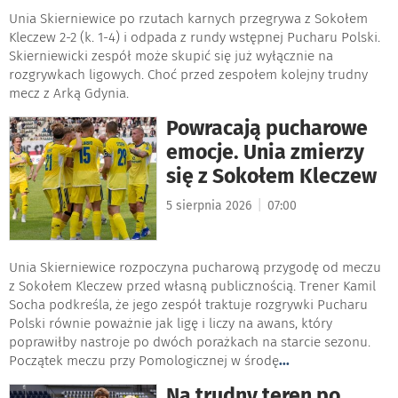
Unia Skierniewice po rzutach karnych przegrywa z Sokołem
Kleczew 2-2 (k. 1-4) i odpada z rundy wstępnej Pucharu Polski.
Skierniewicki zespół może skupić się już wyłącznie na
rozgrywkach ligowych. Choć przed zespołem kolejny trudny
mecz z Arką Gdynia.
Powracają pucharowe
emocje. Unia zmierzy
się z Sokołem Kleczew
|
5 sierpnia 2026
07:00
Unia Skierniewice rozpoczyna pucharową przygodę od meczu
z Sokołem Kleczew przed własną publicznością. Trener Kamil
Socha podkreśla, że jego zespół traktuje rozgrywki Pucharu
Polski równie poważnie jak ligę i liczy na awans, który
poprawiłby nastroje po dwóch porażkach na starcie sezonu.
Początek meczu przy Pomologicznej w środę
...
Na trudny teren po