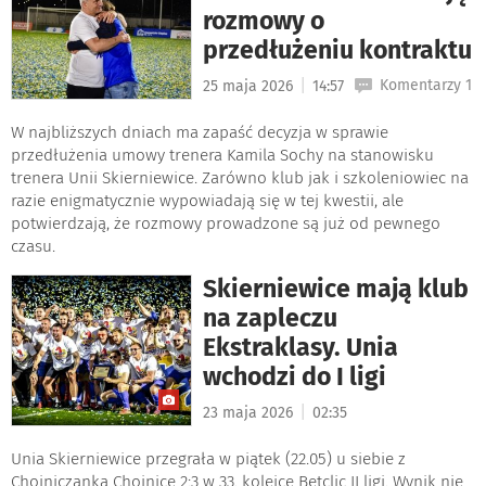
rozmowy o
przedłużeniu kontraktu
|
Komentarzy 1
25 maja 2026
14:57
W najbliższych dniach ma zapaść decyzja w sprawie
przedłużenia umowy trenera Kamila Sochy na stanowisku
trenera Unii Skierniewice. Zarówno klub jak i szkoleniowiec na
razie enigmatycznie wypowiadają się w tej kwestii, ale
potwierdzają, że rozmowy prowadzone są już od pewnego
czasu.
Skierniewice mają klub
na zapleczu
Ekstraklasy. Unia
wchodzi do I ligi
|
23 maja 2026
02:35
Unia Skierniewice przegrała w piątek (22.05) u siebie z
Chojniczanką Chojnice 2:3 w 33. kolejce Betclic II ligi. Wynik nie