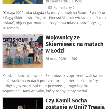
|
10 czerwca 2026
15:16
Komentarzy 2
20 maja 2026 roku Magda i Mariusz stanęli na Mount Evereście
z flagą Skierniewic. Projekt „Pierwsi Skierniewiczanie na Dachu
Świata”, objęty patronatem prezydenta miasta, zakończył się
sukcesem.
Wojownicy ze
Skierniewic na matach
w Łodzi
|
26 maja 2026
12:07
Młodzi adepci Wojownika Skierniewice zaprezentowali swoje
możliwości na matach podczas turnieju Heroes Cup, który
odbył się w Łodzi. Sukces z pewnością długo będzie
wspominał Danil Apivalin, który zdobył złoty medal.
Czy Kamil Socha
zostanie w Unii? Trwają