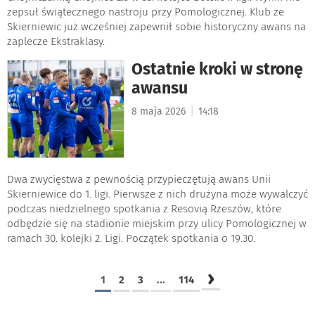
zepsuł świątecznego nastroju przy Pomologicznej. Klub ze
Skierniewic już wcześniej zapewnił sobie historyczny awans na
zaplecze Ekstraklasy.
Ostatnie kroki w stronę
awansu
|
8 maja 2026
14:18
Dwa zwycięstwa z pewnością przypieczętują awans Unii
Skierniewice do 1. ligi. Pierwsze z nich drużyna może wywalczyć
podczas niedzielnego spotkania z Resovią Rzeszów, które
odbędzie się na stadionie miejskim przy ulicy Pomologicznej w
ramach 30. kolejki 2. Ligi. Początek spotkania o 19.30.
›
1
2
3
...
114