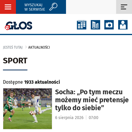
WYSZUKAJ
Rozwiń
Roz
W SERWISIE
nawigację
naw
JESTEŚ TUTAJ
AKTUALNOŚCI
SPORT
Dostępne
1933 aktualności
Socha: „Po tym meczu
możemy mieć pretensje
tylko do siebie”
|
6 sierpnia 2026
07:00