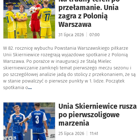
przełamanie. Unia
zagra z Polonią
Warszawa
|
31 lipca 2026
07:00
W 82. rocznicę wybuchu Powstania Warszawskiego piłkarze
Unii Skierniewice rozegrają wyjazdowe spotkanie z Polonią
Warszawa. Po porażce w inauguracji ze Stalą Mielec
skierniewiczanie zamknęli temat pierwszego meczu sezonu i
po szczegółowej analizie jadą do stolicy z przekonaniem, że są
w stanie powalczyć o pierwsze punkty w 1. lidze. Początek
spotkania o
...
Unia Skierniewice rusza
po pierwszoligowe
marzenia
|
25 lipca 2026
11:41