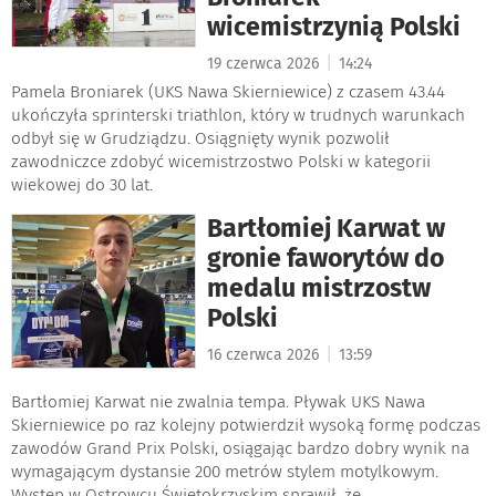
wicemistrzynią Polski
|
19 czerwca 2026
14:24
Pamela Broniarek (UKS Nawa Skierniewice) z czasem 43.44
ukończyła sprinterski triathlon, który w trudnych warunkach
odbył się w Grudziądzu. Osiągnięty wynik pozwolił
zawodniczce zdobyć wicemistrzostwo Polski w kategorii
wiekowej do 30 lat.
Bartłomiej Karwat w
gronie faworytów do
medalu mistrzostw
Polski
|
16 czerwca 2026
13:59
Bartłomiej Karwat nie zwalnia tempa. Pływak UKS Nawa
Skierniewice po raz kolejny potwierdził wysoką formę podczas
zawodów Grand Prix Polski, osiągając bardzo dobry wynik na
wymagającym dystansie 200 metrów stylem motylkowym.
Występ w Ostrowcu Świętokrzyskim sprawił, że