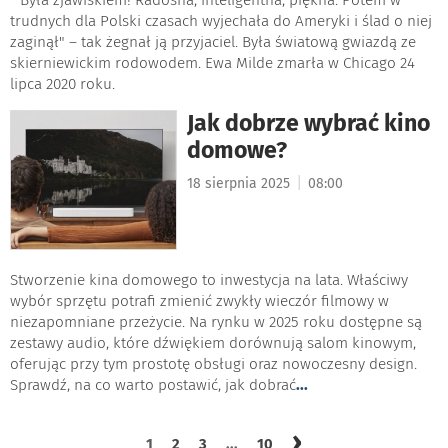
trudnych dla Polski czasach wyjechała do Ameryki i ślad o niej
zaginął" – tak żegnał ją przyjaciel. Była światową gwiazdą ze
skierniewickim rodowodem. Ewa Milde zmarła w Chicago 24
lipca 2020 roku.
Jak dobrze wybrać kino
domowe?
|
18 sierpnia 2025
08:00
Stworzenie kina domowego to inwestycja na lata. Właściwy
wybór sprzętu potrafi zmienić zwykły wieczór filmowy w
niezapomniane przeżycie. Na rynku w 2025 roku dostępne są
zestawy audio, które dźwiękiem dorównują salom kinowym,
oferując przy tym prostotę obsługi oraz nowoczesny design.
Sprawdź, na co warto postawić, jak dobrać
...
›
1
2
3
...
10