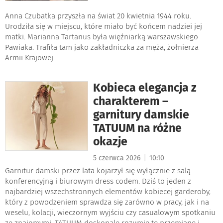
Anna Czubatka przyszła na świat 20 kwietnia 1944 roku.
Urodziła się w miejscu, które miało być końcem nadziei jej
matki. Marianna Tartanus była więźniarką warszawskiego
Pawiaka. Trafiła tam jako zakładniczka za męża, żołnierza
Armii Krajowej.
Kobieca elegancja z
charakterem –
garnitury damskie
TATUUM na różne
okazje
|
5 czerwca 2026
10:10
Garnitur damski przez lata kojarzył się wyłącznie z salą
konferencyjną i biurowym dress codem. Dziś to jeden z
najbardziej wszechstronnych elementów kobiecej garderoby,
który z powodzeniem sprawdza się zarówno w pracy, jak i na
weselu, kolacji, wieczornym wyjściu czy casualowym spotkaniu
ze znajomymi. TATUUM doskonale rozumie tę przemianę i
...