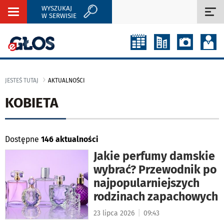
WYSZUKAJ
Rozwiń
Roz
W SERWISIE
nawigację
naw
JESTEŚ TUTAJ
AKTUALNOŚCI
KOBIETA
Dostępne
146 aktualności
Jakie perfumy damskie
wybrać? Przewodnik po
najpopularniejszych
rodzinach zapachowych
|
23 lipca 2026
09:43