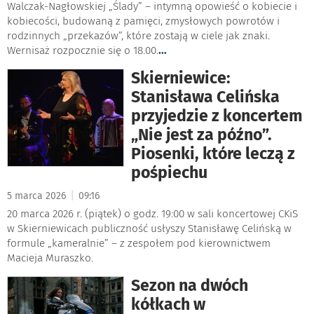
Walczak-Nagłowskiej „Ślady” – intymną opowieść o kobiecie i
kobiecości, budowaną z pamięci, zmysłowych powrotów i
rodzinnych „przekazów”, które zostają w ciele jak znaki.
Wernisaż rozpocznie się o 18.00.
...
Skierniewice:
Stanisława Celińska
przyjedzie z koncertem
„Nie jest za późno”.
Piosenki, które leczą z
pośpiechu
|
5 marca 2026
09:16
20 marca 2026 r. (piątek) o godz. 19:00 w sali koncertowej CKiS
w Skierniewicach publiczność usłyszy Stanisławę Celińską w
formule „kameralnie” – z zespołem pod kierownictwem
Macieja Muraszko.
Sezon na dwóch
kółkach w