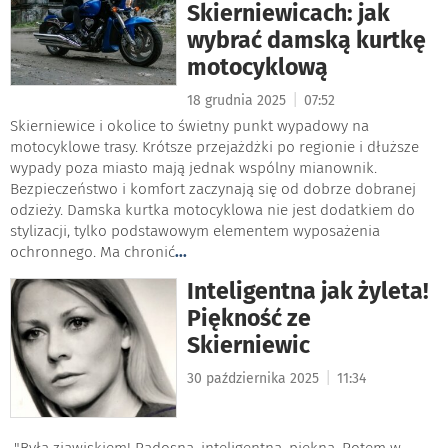
Skierniewicach: jak
wybrać damską kurtkę
motocyklową
|
18 grudnia 2025
07:52
Skierniewice i okolice to świetny punkt wypadowy na
motocyklowe trasy. Krótsze przejażdżki po regionie i dłuższe
wypady poza miasto mają jednak wspólny mianownik.
Bezpieczeństwo i komfort zaczynają się od dobrze dobranej
odzieży. Damska kurtka motocyklowa nie jest dodatkiem do
stylizacji, tylko podstawowym elementem wyposażenia
ochronnego. Ma chronić
...
Inteligentna jak żyleta!
Piękność ze
Skierniewic
|
30 października 2025
11:34
"Była zjawiskiem! Radosna, inteligentna, piękna. Potem w