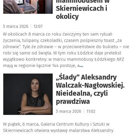
mammobusem w
Skierniewicach i
okolicy
|
5 marca 2026
12:07
W okolicach 8 marca co roku ćwiczymy ten sam rytuał:
życzenia, tulipany, czekoladki, czasem pośpieszny toast „za
zdrowie”. Tyle że zdrowie – w przeciwieństwie do bukietu – nie
robi się samo od święta. W tym roku Łódzkie daje pretekst
wyjątkowo konkretny: w marcu mammobusy Łódzkiego NFZ
mają w regionie łącznie 144 postoje, a
...
„Ślady” Aleksandry
Walczak-Nagłowskiej.
Nieidealna, czyli
prawdziwa
|
5 marca 2026
11:02
W piątek, 6 marca, Galeria Centrum Kultury i Sztuki w
Skierniewicach otwiera wystawę malarstwa Aleksandry