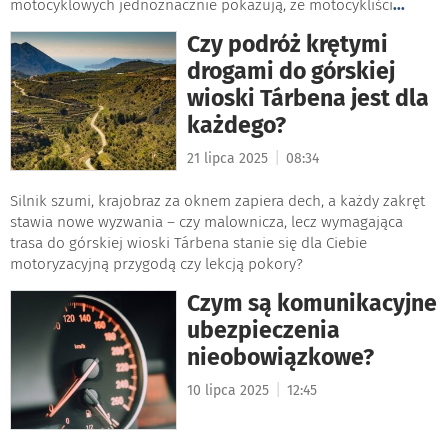
motocyklowych jednoznacznie pokazują, że motocykliści
...
Czy podróż krętymi
drogami do górskiej
wioski Tárbena jest dla
każdego?
|
21 lipca 2025
08:34
Silnik szumi, krajobraz za oknem zapiera dech, a każdy zakręt
stawia nowe wyzwania – czy malownicza, lecz wymagająca
trasa do górskiej wioski Tárbena stanie się dla Ciebie
motoryzacyjną przygodą czy lekcją pokory?
Czym są komunikacyjne
ubezpieczenia
nieobowiązkowe?
|
10 lipca 2025
12:45