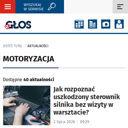
WYSZUKAJ
Rozwiń
Roz
W SERWISIE
nawigację
naw
JESTEŚ TUTAJ
AKTUALNOŚCI
MOTORYZACJA
Dostępne
40 aktualności
Jak rozpoznać
uszkodzony sterownik
silnika bez wizyty w
warsztacie?
|
2 lipca 2026
09:29