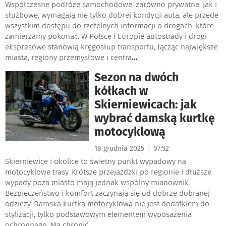
Współczesne podróże samochodowe, zarówno prywatne, jak i
służbowe, wymagają nie tylko dobrej kondycji auta, ale przede
wszystkim dostępu do rzetelnych informacji o drogach, które
zamierzamy pokonać. W Polsce i Europie autostrady i drogi
ekspresowe stanowią kręgosłup transportu, łącząc największe
miasta, regiony przemysłowe i centra
...
Sezon na dwóch
kółkach w
Skierniewicach: jak
wybrać damską kurtkę
motocyklową
|
18 grudnia 2025
07:52
Skierniewice i okolice to świetny punkt wypadowy na
motocyklowe trasy. Krótsze przejażdżki po regionie i dłuższe
wypady poza miasto mają jednak wspólny mianownik.
Bezpieczeństwo i komfort zaczynają się od dobrze dobranej
odzieży. Damska kurtka motocyklowa nie jest dodatkiem do
stylizacji, tylko podstawowym elementem wyposażenia
ochronnego. Ma chronić
...