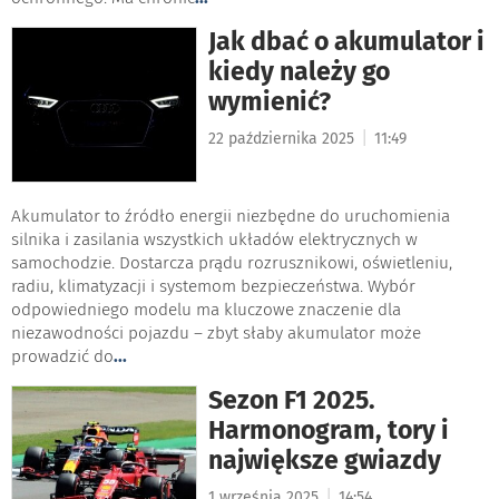
Jak dbać o akumulator i
kiedy należy go
wymienić?
|
22 października 2025
11:49
Akumulator to źródło energii niezbędne do uruchomienia
silnika i zasilania wszystkich układów elektrycznych w
samochodzie. Dostarcza prądu rozrusznikowi, oświetleniu,
radiu, klimatyzacji i systemom bezpieczeństwa. Wybór
odpowiedniego modelu ma kluczowe znaczenie dla
niezawodności pojazdu – zbyt słaby akumulator może
prowadzić do
...
Sezon F1 2025.
Harmonogram, tory i
największe gwiazdy
|
1 września 2025
14:54