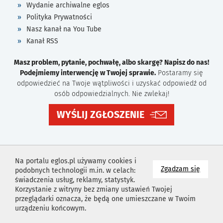
Wydanie archiwalne eglos
Polityka Prywatności
Nasz kanał na You Tube
Kanał RSS
Masz problem, pytanie, pochwałę, albo skargę? Napisz do nas!
Podejmiemy interwencję w Twojej sprawie.
Postaramy się
odpowiedzieć na Twoje wątpliwości i uzyskać odpowiedź od
osób odpowiedzialnych. Nie zwlekaj!
WYŚLIJ ZGŁOSZENIE
Na portalu eglos.pl używamy cookies i
na wyk
Zgadzam się
podobnych technologii m.in. w celach:
świadczenia usług, reklamy, statystyk.
Korzystanie z witryny bez zmiany ustawień Twojej
przeglądarki oznacza, że będą one umieszczane w Twoim
urządzeniu końcowym.
Projekt i wykonanie
Agencja Reklamowa
Idealmedia /
Web
Development