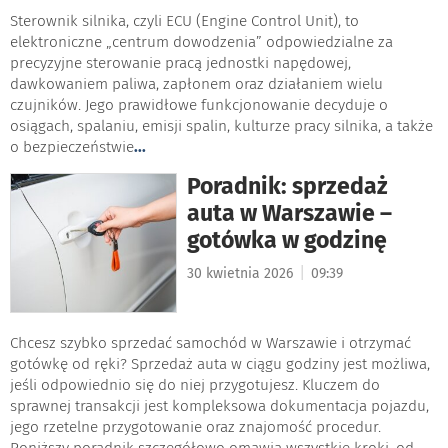
Sterownik silnika, czyli ECU (Engine Control Unit), to
elektroniczne „centrum dowodzenia” odpowiedzialne za
precyzyjne sterowanie pracą jednostki napędowej,
dawkowaniem paliwa, zapłonem oraz działaniem wielu
czujników. Jego prawidłowe funkcjonowanie decyduje o
osiągach, spalaniu, emisji spalin, kulturze pracy silnika, a także
o bezpieczeństwie
...
Poradnik: sprzedaż
auta w Warszawie –
gotówka w godzinę
|
30 kwietnia 2026
09:39
Chcesz szybko sprzedać samochód w Warszawie i otrzymać
gotówkę od ręki? Sprzedaż auta w ciągu godziny jest możliwa,
jeśli odpowiednio się do niej przygotujesz. Kluczem do
sprawnej transakcji jest kompleksowa dokumentacja pojazdu,
jego rzetelne przygotowanie oraz znajomość procedur.
Poniższy poradnik szczegółowo omawia wszystkie kroki, od
...