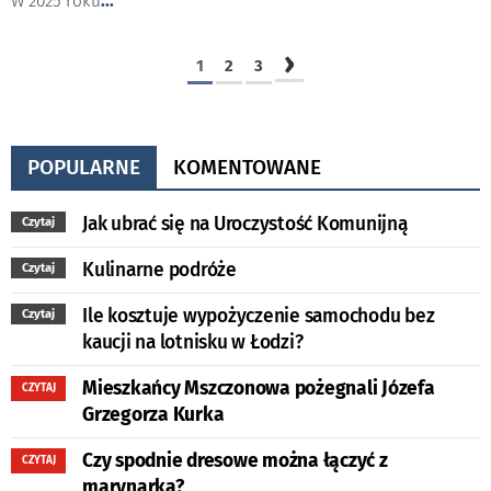
W 2025 roku
...
›
1
2
3
POPULARNE
KOMENTOWANE
Jak ubrać się na Uroczystość Komunijną
Czytaj
Kulinarne podróże
Czytaj
Ile kosztuje wypożyczenie samochodu bez
Czytaj
kaucji na lotnisku w Łodzi?
Mieszkańcy Mszczonowa pożegnali Józefa
CZYTAJ
Grzegorza Kurka
Czy spodnie dresowe można łączyć z
CZYTAJ
marynarką?