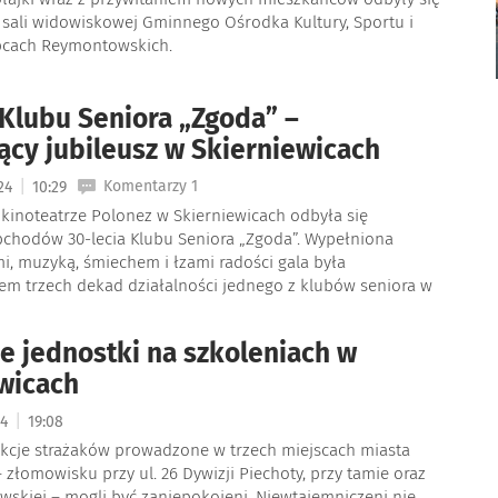
w sali widowiskowej Gminnego Ośrodka Kultury, Sportu i
ipcach Reymontowskich.
 Klubu Seniora „Zgoda” –
ący jubileusz w Skierniewicach
|
Komentarzy 1
024
10:29
 kinoteatrze Polonez w Skierniewicach odbyła się
bchodów 30-lecia Klubu Seniora „Zgoda”. Wypełniona
, muzyką, śmiechem i łzami radości gala była
 trzech dekad działalności jednego z klubów seniora w
e jednostki na szkoleniach w
wicach
|
24
19:08
kcje strażaków prowadzone w trzech miejscach miasta
 złomowisku przy ul. 26 Dywizji Piechoty, przy tamie oraz
owskiej – mogli być zaniepokojeni. Niewtajemniczeni nie