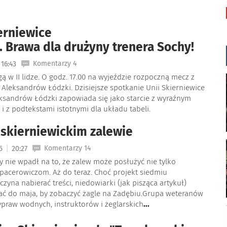
erniewice
e. Brawa dla drużyny trenera Sochy!
Komentarzy 4
16:43
ą w II lidze. O godz. 17.00 na wyjeździe rozpoczną mecz z
Aleksandrów Łódzki. Dzisiejsze spotkanie Unii Skierniewice
ksandrów Łódzki zapowiada się jako starcie z wyraźnym
 i z podtekstami istotnymi dla układu tabeli.
 skierniewickim zalewie
|
Komentarzy 14
25
20:27
ry nie wpadł na to, że zalew może posłużyć nie tylko
pacerowiczom. Aż do teraz. Choć projekt siedmiu
zyna nabierać treści, niedowiarki (jak pisząca artykuł)
ć do maja, by zobaczyć żagle na Zadębiu.Grupa weteranów
ypraw wodnych, instruktorów i żeglarskich
...