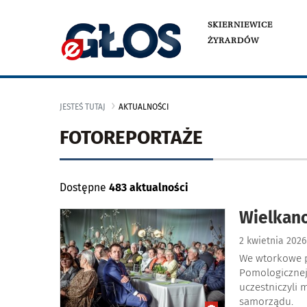
SKIERNIEWICE
ŻYRARDÓW
JESTEŚ TUTAJ
AKTUALNOŚCI
FOTOREPORTAŻE
Dostępne
483 aktualności
Wielkano
2 kwietnia 202
We wtorkowe po
Pomologicznej
uczestniczyli 
samorządu.