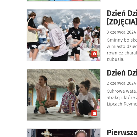
Dzień Dz
[ZDJĘCIA
3 czerwca 202
Gminny boisko
w miasto dziec
również charak
Kubusia.
Dzień Dz
2 czerwca 202
Cukrowa wata, 
atrakcji, któ
Lipcach Reymo
Pierwsza