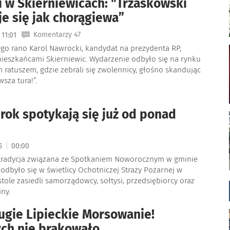
 w Skierniewicach: "Trzaskowski
e się jak chorągiewa”
Komentarzy 47
11:01
ego rano Karol Nawrocki, kandydat na prezydenta RP,
mieszkańcami Skierniewic. Wydarzenie odbyło się na rynku
 ratuszem, gdzie zebrali się zwolennicy, głośno skandując
wsza tura!”.
rok spotykają się już od ponad
|
25
00:00
a tradycja związana ze Spotkaniem Noworocznym w gminie
 odbyło się w świetlicy Ochotniczej Straży Pożarnej w
 stole zasiedli samorządowcy, sołtysi, przedsiębiorcy oraz
iny.
rugie Lipieckie Morsowanie!
ch nie brakowało