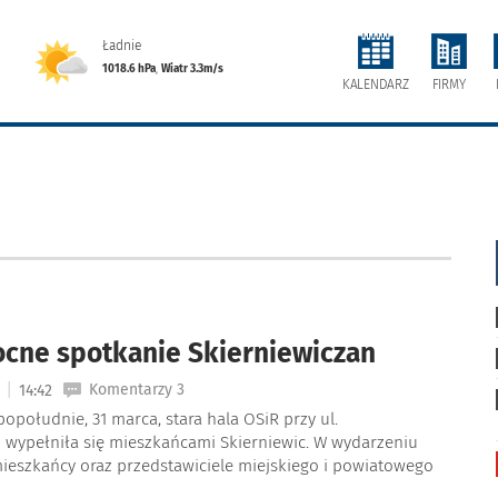
Ładnie
1018.6 hPa
,
Wiatr 3.3m/s
FIRMY
KALENDARZ
cne spotkanie Skierniewiczan
|
Komentarzy 3
6
14:42
południe, 31 marca, stara hala OSiR przy ul.
 wypełniła się mieszkańcami Skierniewic. W wydarzeniu
mieszkańcy oraz przedstawiciele miejskiego i powiatowego