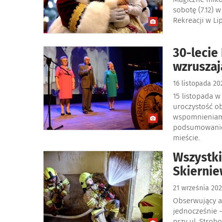
sobotę (7.12) 
Rekreacji w L
30-lecie
wzruszaj
16 listopada 2
15 listopada w
uroczystość o
wspomnieniami
podsumowaniem
mieście.
Wszystki
Skiernie
21 września 20
Obserwujący a
jednocześnie –
przy ul. Strob