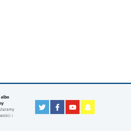
 albo
my
staramy
wości i