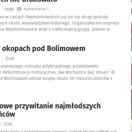
|
Komentarzy 1
5
19:00
a w Lipcach Reymontowskich już po raz drugi gościła
ych okolic województwa łódzkiego. Organizatorem imprezy
pce Reymontowskie wraz z nieformalną grupą „Jelenie w
 w okopach pod Bolimowem
|
4
12:46
pierwszego ostrzału artyleryjskiego przedstawiło
e Rekonstrukcji Historycznej „Na Wschodzie bez zmian”. W
pod Bolimowem udział wzięło około 50 rekonstruktorów z
owe przywitanie najmłodszych
ńców
|
17:40
łajki wraz z przywitaniem nowych mieszkańców odbyły się