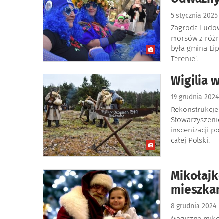
5 stycznia 202
Zagroda Ludow
morsów z różn
była gmina Li
Terenie”.
Wigilia
19 grudnia 202
Rekonstrukcję 
Stowarzyszeni
inscenizacji 
całej Polski.
Mikołajk
mieszka
8 grudnia 2024
Magiczne miko