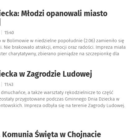
iecka: Młodzi opanowali miasto
]
|
4
15:40
 w Bolimowie w niedzielne popołudnie (2.06) zamieniło się
i. Nie brakowało atrakcji, emocji oraz radości. Impreza miała
ter charytatywny, zbierano pieniądze na szczepionkę dla
iecka w Zagrodzie Ludowej
|
4
11:43
dmuchańce, a także warsztaty rękodzielnicze to część
re zostały przygotowane podczas Gminnego Dnia Dziecka w
ntowskich. Impreza odbyła się na terenie Zagrody Ludowej.
 Komunia Święta w Chojnacie