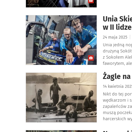
Unia Ski
w II lidz
|
24 maja 2025
Unia jedną nog
drużyną Sokół 
z Sokołem Ale
faworytem, ale
Żagle na
14 kwietnia 20
Nikt do tej po
wędkarzom i s
zapaleńców zac
muszą poczeka
harcerskich w