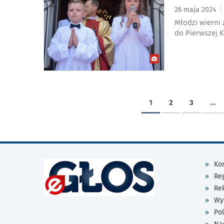
|
26 maja 2024
Młodzi wierni 
do Pierwszej K
1
2
3
...
Kon
Re
Re
Wy
Pol