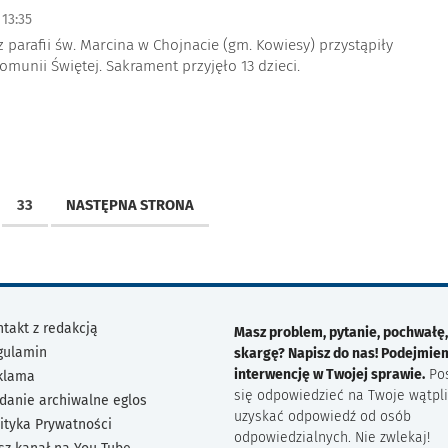
13:35
z parafii św. Marcina w Chojnacie (gm. Kowiesy) przystąpiły
omunii Świętej. Sakrament przyjęło 13 dzieci.
33
NASTĘPNA STRONA
takt z redakcją
Masz problem, pytanie, pochwałę,
gulamin
skargę? Napisz do nas! Podejmie
interwencję w Twojej sprawie.
Po
klama
się odpowiedzieć na Twoje wątpli
danie archiwalne eglos
uzyskać odpowiedź od osób
ityka Prywatności
odpowiedzialnych. Nie zwlekaj!