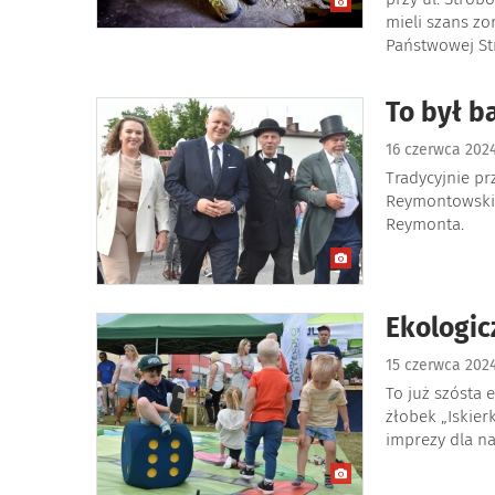
mieli szans zo
Państwowej Str
To był b
16 czerwca 202
Tradycyjnie pr
Reymontowskic
Reymonta.
Ekologic
15 czerwca 202
To już szósta 
żłobek „Iskie
imprezy dla n