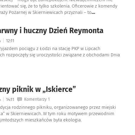
rientować się, że to tylko szkolenia. Oficerowie z komendy
aży Pożarnej w Skierniewicach przyznali – to
...
arwny i huczny Dzień Reymonta
|
4
12:11
zyjazdem pociągu z Łodzi na stację PKP w Lipcach
h rozpoczęły się uroczystości związane z obchodami Dnia
zny piknik w „Iskierce”
|
Komentarzy 1
4
14:11
edycja rodzinnego pikniku, organizowanego przez miejski
rka” w Skierniewicach. W tym roku motywem przewodnim
ajmłodszych mieszkańców była ekologia.