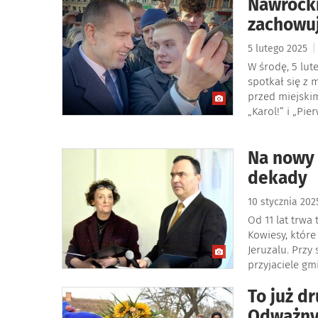
Nawrocki
zachowuj
|
5 lutego 2025
W środę, 5 lut
spotkał się z 
przed miejskim
„Karol!” i „Pier
Na nowy 
dekady
10 stycznia 20
Od 11 lat trw
Kowiesy, które
Jeruzalu. Przy
przyjaciele gm
To już d
Odważny