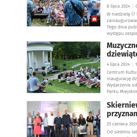
|
8 lipca 2024
0
W niedzielę (7
zainaugurowan
Tego dnia pub
występu zespo
Muzyczne
dziewiąt
|
4 lipca 2024
1
Centrum Kultu
inaugurację dz
Wydarzenie odb
Parku Miejskim
Skiernie
przyzna
25 czerwca 20
Od siedmiu lat