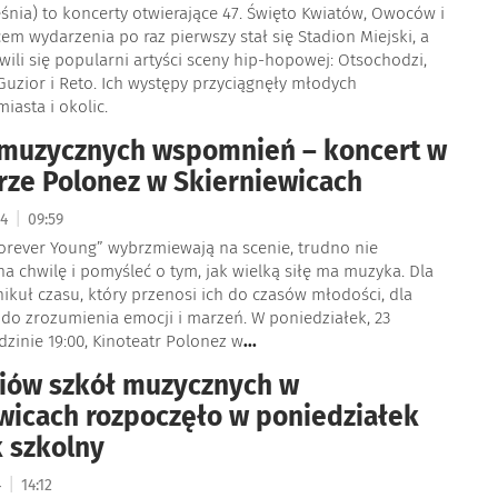
eśnia) to koncerty otwierające 47. Święto Kwiatów, Owoców i
em wydarzenia po raz pierwszy stał się Stadion Miejski, a
wili się popularni artyści sceny hip-hopowej: Otsochodzi,
uzior i Reto. Ich występy przyciągnęły młodych
asta i okolic.
 muzycznych wspomnień – koncert w
rze Polonez w Skierniewicach
|
24
09:59
Forever Young” wybrzmiewają na scenie, trudno nie
na chwilę i pomyśleć o tym, jak wielką siłę ma muzyka. Dla
ikuł czasu, który przenosi ich do czasów młodości, dla
 do zrozumienia emocji i marzeń. W poniedziałek, 23
dzinie 19:00, Kinoteatr Polonez w
...
iów szkół muzycznych w
wicach rozpoczęło w poniedziałek
 szkolny
|
4
14:12