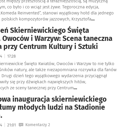
st między przeszłością a teraźniejszością, są muzyczną
tym, co było i co wciąż jest żywe. Tegoroczna edycja,
„Komeda Reinvented”, stanowi wyjątkowy hołd dla jednego
h polskich kompozytorów jazzowych, Krzysztofa
...
ień Skierniewickiego Święta
 Owoców i Warzyw: Scena taneczna
a przy Centrum Kultury i Sztuki
|
24
17:28
ierniewickie Święto Kwiatów, Owoców i Warzyw to nie tylko
ośników natury, ale także niezapomniana rozrywka dla fanów
. Drugi dzień tego wyjątkowego wydarzenia przyciągnął
awiły się przy dźwiękach największych hitów,
cych ze sceny tanecznej przy Centrum
...
wa inauguracja skierniewickiego
Tłumy młodych ludzi na Stadionie
.
|
Komentarzy 2
24
21:01