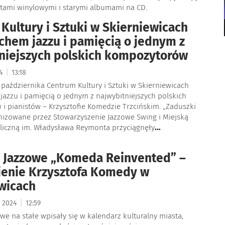
ytami winylowymi i starymi albumami na CD.
Kultury i Sztuki w Skierniewicach
chem jazzu i pamięcią o jednym z
niejszych polskich kompozytorów
|
24
13:18
 października Centrum Kultury i Sztuki w Skierniewicach
azzu i pamięcią o jednym z najwybitniejszych polskich
i pianistów – Krzysztofie Komedzie Trzcińskim. „Zaduszki
nizowane przez Stowarzyszenie Jazzowe Swing i Miejską
bliczną im. Władysława Reymonta przyciągnęły
...
 Jazzowe „Komeda Reinvented” –
enie Krzysztofa Komedy w
wicach
|
a 2024
12:59
we na stałe wpisały się w kalendarz kulturalny miasta,