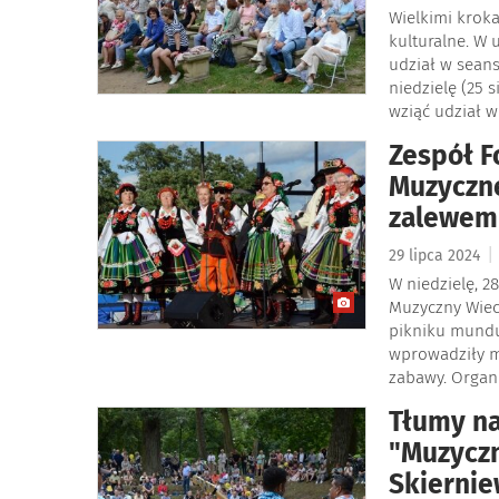
Wielkimi kroka
kulturalne. W 
udział w sean
niedzielę (25 
wziąć udział w
Zespół F
Muzyczn
zalewem
|
29 lipca 2024
W niedzielę, 2
Muzyczny Wiecz
pikniku mundur
wprowadziły m
zabawy. Organ
Tłumy na
"Muzyczn
Skiernie