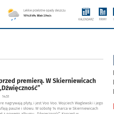
Lekkie przelotne opady deszczu
1014.8 hPa
,
Wiatr 2.9m/s
FIRMY
KALENDARZ
przed premierą. W Skierniewicach
„Dźwięczność”
|
14:51
óre nagrywają płyty, i jest Voo Voo. Wojciech Waglewski i jego
fają pauzie i słowu. W sobotę 14 marca w Skierniewicach
iał z nowego albumu „Dźwięczność”. Koncert w