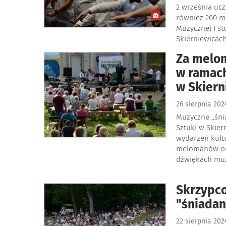
2 września uc
również 260 m
Muzycznej I s
Skierniewicach
Za melom
w ramach
w Skiern
26 sierpnia 20
Muzyczne „śni
Sztuki w Skier
wydarzeń kultu
melomanów ora
dźwiękach muz
Skrzypco
"śniadan
22 sierpnia 20