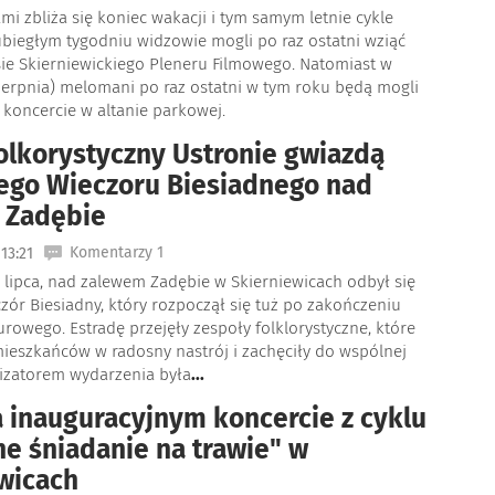
mi zbliża się koniec wakacji i tym samym letnie cykle
ubiegłym tygodniu widzowie mogli po raz ostatni wziąć
sie Skierniewickiego Pleneru Filmowego. Natomiast w
sierpnia) melomani po raz ostatni w tym roku będą mogli
 koncercie w altanie parkowej.
olkorystyczny Ustronie gwiazdą
ego Wieczoru Biesiadnego nad
 Zadębie
Komentarzy 1
13:21
8 lipca, nad zalewem Zadębie w Skierniewicach odbył się
ór Biesiadny, który rozpoczął się tuż po zakończeniu
owego. Estradę przejęły zespoły folklorystyczne, które
ieszkańców w radosny nastrój i zachęciły do wspólnej
izatorem wydarzenia była
...
 inauguracyjnym koncercie z cyklu
e śniadanie na trawie" w
wicach