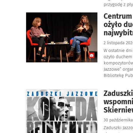
przygodę z pł
Centrum 
ożyło du
najwybit
2 listopada 20
W ostatnie dni
ożyło duchem j
kompozytorów 
Jazzowe” orga
Bibliotekę Pu
Zaduszki
wspomni
Skiernie
30 październik
Zaduszki Jazzo