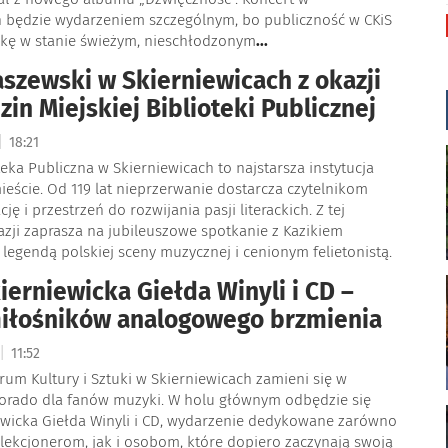
h będzie wydarzeniem szczególnym, bo publiczność w CKiS
kę w stanie świeżym, nieschłodzonym
...
aszewski w Skierniewicach z okazji
zin Miejskiej Biblioteki Publicznej
|
18:21
teka Publiczna w Skierniewicach to najstarsza instytucja
ieście. Od 119 lat nieprzerwanie dostarcza czytelnikom
cję i przestrzeń do rozwijania pasji literackich. Z tej
zji zaprasza na jubileuszowe spotkanie z Kazikiem
legendą polskiej sceny muzycznej i cenionym felietonistą.
ierniewicka Giełda Winyli i CD –
iłośników analogowego brzmienia
|
11:52
rum Kultury i Sztuki w Skierniewicach zamieni się w
orado dla fanów muzyki. W holu głównym odbędzie się
ewicka Giełda Winyli i CD, wydarzenie dedykowane zarówno
lekcjonerom, jak i osobom, które dopiero zaczynają swoją