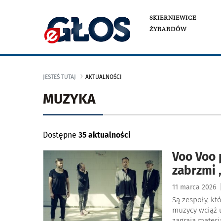
SKIERNIEWICE
ŻYRARDÓW
JESTEŚ TUTAJ
AKTUALNOŚCI
MUZYKA
Dostępne
35 aktualności
Voo Voo 
zabrzmi 
11 marca 2026
Są zespoły, kt
muzycy wciąż u
zagrają mater