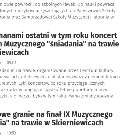
zniowie powrócili do szkolnych ławek. Do nauki powraca
łodych muzyków uczęszczających do Państwowej Szkoły
topnia oraz Samorządowej Szkoły Muzycznej II stopnia w
.
anami ostatni w tym roku koncert
 Muzycznego "śniadania" na trawie
iewicach
|
24
09:01
adanie” na trawie, organizowane przez Centrum Kultury i
niewicach, od dziewięciu lat stanowi ważny element letnich
ralnych. Cykl koncertów co roku przyciąga licznych
z rodziny pragnące spędzić letnie popołudnia przy
yki. Nie inaczej było w tym roku. Mimo zmiany godziny.
we granie na finał IX Muzycznego
ia" na trawie w Skierniewicach
|
24
10:53