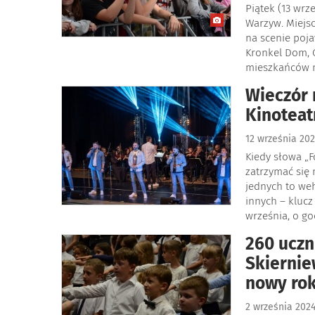
Piątek (13 wrz
Warzyw. Miejsc
na scenie poja
Kronkel Dom, G
mieszkańców mi
Wieczór
Kinoteat
12 września 20
Kiedy słowa „
zatrzymać się 
jednych to weh
innych – klucz
września, o go
260 uczn
Skiernie
nowy rok
2 września 202