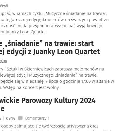
9:48
 lipca), w ramach cyklu „Muzyczne śniadanie na trawie”,
o tegoroczną edycję koncertów na świeżym powietrzu.
liczność miała przyjemność wysłuchać wyjątkowego
łu Juanky Leon Quartet.
 „śniadanie” na trawie: start
ej edycji z Juanky Leon Quartet
2:38
ry i Sztuki w Skierniewicach zaprasza melomanów na
iewiątej edycji Muzycznego „śniadania” na trawie.
ędzie się w niedzielę, 7 lipca o godzinie 17:00 w altanie w
. Wstęp na koncert jest wolny.
wickie Parowozy Kultury 2024
ne
|
Komentarzy 1
24
09:14
 osoby zajmujące się twórczością artystyczną oraz