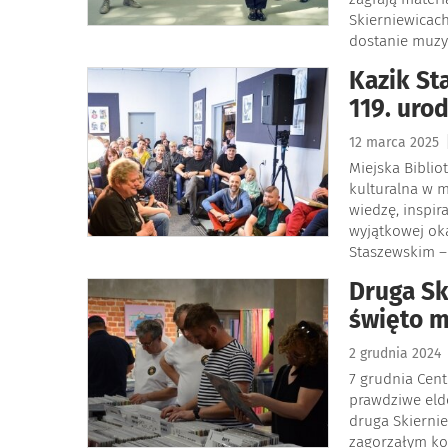
Skierniewicac
dostanie muzy
Kazik St
119. urod
12 marca 2025
Miejska Biblio
kulturalna w m
wiedzę, inspira
wyjątkowej oka
Staszewskim – 
Druga Sk
święto m
2 grudnia 2024
7 grudnia Cent
prawdziwe eld
druga Skierni
zagorzałym ko