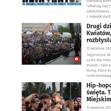
stanowią pomo
refleksją nad 
zatytułowana 
z największyc
Drugi dz
Kwiatów,
rozbłysł
15 września 20
Tegoroczne Sk
uczta dla mił
muzyki i tańca
tłumy, które b
rozbrzmiewają
Hip-hopo
święta. 
Miejskim
13 września 20