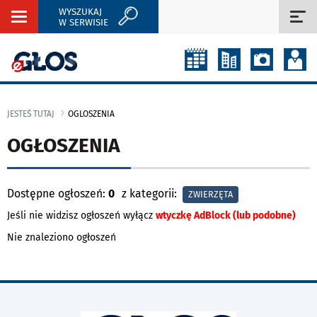
WYSZUKAJ
Rozwiń
Roz
W SERWISIE
nawigację
naw
JESTEŚ TUTAJ
OGLOSZENIA
OGŁOSZENIA
Dostępne ogłoszeń:
0
z kategorii:
ZWIERZĘTA
Jeśli nie widzisz ogłoszeń wyłącz
wtyczkę AdBlock (lub podobne)
Nie znaleziono ogłoszeń