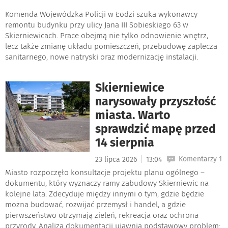
Komenda Wojewódzka Policji w Łodzi szuka wykonawcy
remontu budynku przy ulicy Jana III Sobieskiego 63 w
Skierniewicach. Prace obejmą nie tylko odnowienie wnętrz,
lecz także zmianę układu pomieszczeń, przebudowę zaplecza
sanitarnego, nowe natryski oraz modernizację instalacji.
Skierniewice
narysowały przyszłość
miasta. Warto
sprawdzić mapę przed
14 sierpnia
|
Komentarzy 1
23 lipca 2026
13:04
Miasto rozpoczęło konsultacje projektu planu ogólnego –
dokumentu, który wyznaczy ramy zabudowy Skierniewic na
kolejne lata. Zdecyduje między innymi o tym, gdzie będzie
można budować, rozwijać przemysł i handel, a gdzie
pierwszeństwo otrzymają zieleń, rekreacja oraz ochrona
przyrody. Analiza dokumentacji ujawnia podstawowy problem: