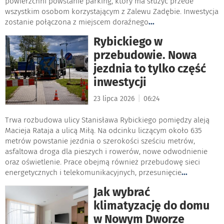
powierzchni powstanie parking, który ma służyć przede
wszystkim osobom korzystającym z Zalewu Zadębie. Inwestycja
zostanie połączona z miejscem doraźnego
...
Rybickiego w
przebudowie. Nowa
jezdnia to tylko część
inwestycji
|
23 lipca 2026
06:24
Trwa rozbudowa ulicy Stanisława Rybickiego pomiędzy aleją
Macieja Rataja a ulicą Miłą. Na odcinku liczącym około 635
metrów powstanie jezdnia o szerokości sześciu metrów,
asfaltowa droga dla pieszych i rowerów, nowe odwodnienie
oraz oświetlenie. Prace obejmą również przebudowę sieci
energetycznych i telekomunikacyjnych, przesunięcie
...
Jak wybrać
klimatyzację do domu
w Nowym Dworze