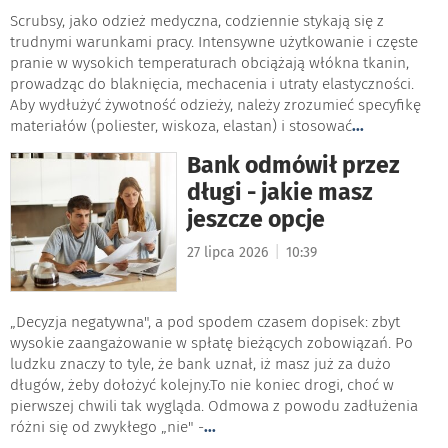
Scrubsy, jako odzież medyczna, codziennie stykają się z
trudnymi warunkami pracy. Intensywne użytkowanie i częste
pranie w wysokich temperaturach obciążają włókna tkanin,
prowadząc do blaknięcia, mechacenia i utraty elastyczności.
Aby wydłużyć żywotność odzieży, należy zrozumieć specyfikę
materiałów (poliester, wiskoza, elastan) i stosować
...
Bank odmówił przez
długi - jakie masz
jeszcze opcje
|
27 lipca 2026
10:39
„Decyzja negatywna", a pod spodem czasem dopisek: zbyt
wysokie zaangażowanie w spłatę bieżących zobowiązań. Po
ludzku znaczy to tyle, że bank uznał, iż masz już za dużo
długów, żeby dołożyć kolejny.To nie koniec drogi, choć w
pierwszej chwili tak wygląda. Odmowa z powodu zadłużenia
różni się od zwykłego „nie" -
...