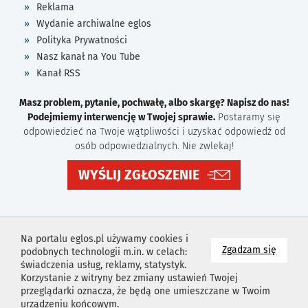
Reklama
Wydanie archiwalne eglos
Polityka Prywatności
Nasz kanał na You Tube
Kanał RSS
Masz problem, pytanie, pochwałę, albo skargę? Napisz do nas!
Podejmiemy interwencję w Twojej sprawie.
Postaramy się
odpowiedzieć na Twoje wątpliwości i uzyskać odpowiedź od
osób odpowiedzialnych. Nie zwlekaj!
WYŚLIJ ZGŁOSZENIE
Na portalu eglos.pl używamy cookies i
na wyk
Zgadzam się
podobnych technologii m.in. w celach:
świadczenia usług, reklamy, statystyk.
Korzystanie z witryny bez zmiany ustawień Twojej
przeglądarki oznacza, że będą one umieszczane w Twoim
urządzeniu końcowym.
Projekt i wykonanie
Agencja Reklamowa
Idealmedia /
Web