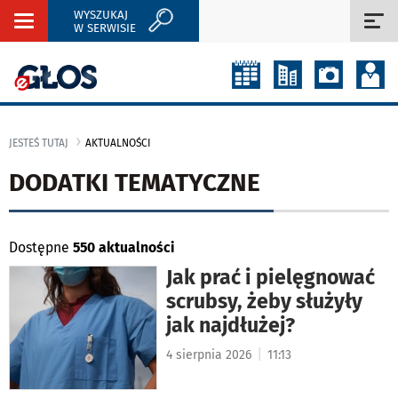
WYSZUKAJ
Rozwiń
Roz
W SERWISIE
nawigację
naw
JESTEŚ TUTAJ
AKTUALNOŚCI
DODATKI TEMATYCZNE
Dostępne
550 aktualności
Jak prać i pielęgnować
scrubsy, żeby służyły
jak najdłużej?
|
4 sierpnia 2026
11:13