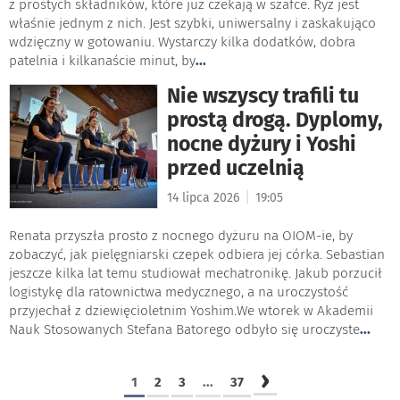
z prostych składników, które już czekają w szafce. Ryż jest
właśnie jednym z nich. Jest szybki, uniwersalny i zaskakująco
wdzięczny w gotowaniu. Wystarczy kilka dodatków, dobra
patelnia i kilkanaście minut, by
...
Nie wszyscy trafili tu
prostą drogą. Dyplomy,
nocne dyżury i Yoshi
przed uczelnią
|
14 lipca 2026
19:05
Renata przyszła prosto z nocnego dyżuru na OIOM-ie, by
zobaczyć, jak pielęgniarski czepek odbiera jej córka. Sebastian
jeszcze kilka lat temu studiował mechatronikę. Jakub porzucił
logistykę dla ratownictwa medycznego, a na uroczystość
przyjechał z dziewięcioletnim Yoshim.We wtorek w Akademii
Nauk Stosowanych Stefana Batorego odbyło się uroczyste
...
›
1
2
3
...
37