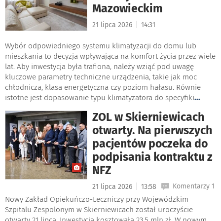
Mazowieckim
|
21 lipca 2026
14:31
Wybór odpowiedniego systemu klimatyzacji do domu lub
mieszkania to decyzja wpływająca na komfort życia przez wiele
lat. Aby inwestycja była trafiona, należy wziąć pod uwagę
kluczowe parametry techniczne urządzenia, takie jak moc
chłodnicza, klasa energetyczna czy poziom hałasu. Równie
istotne jest dopasowanie typu klimatyzatora do specyfiki
...
ZOL w Skierniewicach
otwarty. Na pierwszych
pacjentów poczeka do
podpisania kontraktu z
NFZ
|
Komentarzy 1
21 lipca 2026
13:58
Nowy Zakład Opiekuńczo-Leczniczy przy Wojewódzkim
Szpitalu Zespolonym w Skierniewicach został uroczyście
otwarty 21 lipca. Inwestycja kosztowała 23,5 mln zł. W nowym