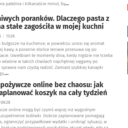
a patelnia i kilkanaście minut, by
...
iwych poranków. Dlaczego pasta z
 na stałe zagościła w mojej kuchni
|
26
13:26
o bulgocze na kuchence, w powietrzu unosi się aromat
j kawy, a poranne słońce leniwie przesuwa się po
cie. Uwielbiam te momenty dnia, kiedy nigdzie nie trzeba
To właśnie w takich chwilach najchętniej sięgamy po
e sprawia nam czystą radość. Zamiast szybkiej kanapki
gu,
...
pożywcze online bez chaosu: jak
aplanować koszyk na cały tydzień
08:28
cze online mogą być czymś więcej niż wygodnym
uzupełnienie lodówki. Dobrze zaplanowane pomagają
s, ograniczyć przypadkowe wydatki i uniknąć sytuacji, w
 brakuje podstawowych produktów akurat wtedy, gdy są