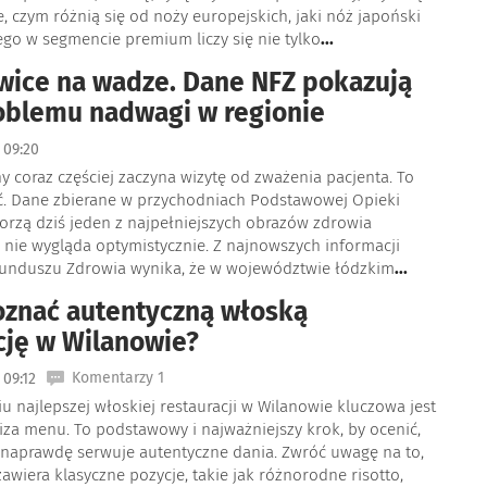
, czym różnią się od noży europejskich, jaki nóż japoński
ego w segmencie premium liczy się nie tylko
...
wice na wadze. Dane NFZ pokazują
oblemu nadwagi w regionie
09:20
y coraz częściej zaczyna wizytę od zważenia pacjenta. To
ć. Dane zbierane w przychodniach Podstawowej Opieki
orzą dziś jeden z najpełniejszych obrazów zdrowia
 nie wygląda optymistycznie. Z najnowszych informacji
nduszu Zdrowia wynika, że w województwie łódzkim
...
oznać autentyczną włoską
cję w Wilanowie?
Komentarzy 1
09:12
 najlepszej włoskiej restauracji w Wilanowie kluczowa jest
za menu. To podstawowy i najważniejszy krok, by ocenić,
l naprawdę serwuje autentyczne dania. Zwróć uwagę na to,
zawiera klasyczne pozycje, takie jak różnorodne risotto,