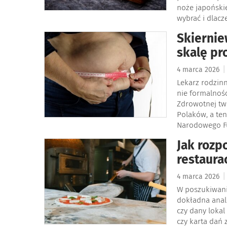
noże japońskie
wybrać i dlacz
Skiernie
skalę pr
|
4 marca 2026
Lekarz rodzinn
nie formalnoś
Zdrowotnej tw
Polaków, a ten
Narodowego Fu
Jak rozp
restaura
|
4 marca 2026
W poszukiwaniu
dokładna anali
czy dany loka
czy karta dań 