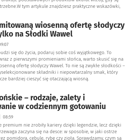
trzebne.W tym artykule znajdziesz praktyczne wskazówki,
imitowaną wiosenną ofertę słodyczy
ylko na Słodki Wawel
9:07
udzi się do życia, podaruj sobie coś wyjątkowego. To
 wraz z pierwszymi promieniami słońca, warto skusić się na
osenną ofertę słodyczy Wawel. To nie są zwykłe słodkości –
yselekcjonowane składniki i niepowtarzalny smak, który
zcze bardziej cieszyć się otaczającą wiosną.
ńskie – rodzaje, zalety i
wanie w codziennym gotowaniu
|
08:59
 premium nie zrobiły kariery dzięki legendzie, lecz dzięki
przewaga zaczyna się na desce: w sposobie, w jaki ostrze
ez pomidora, cebulę, rybę czy zioła. Sprawdzamy, czym są