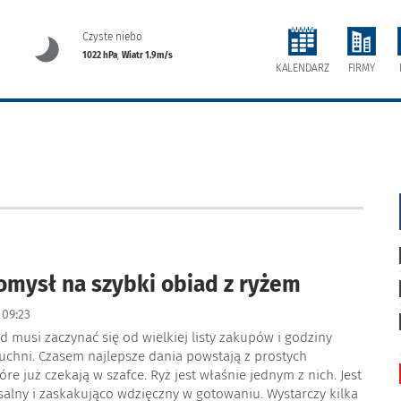
Czyste niebo
1022 hPa
,
Wiatr 1.9m/s
FIRMY
KALENDARZ
omysł na szybki obiad z ryżem
09:23
d musi zaczynać się od wielkiej listy zakupów i godziny
uchni. Czasem najlepsze dania powstają z prostych
óre już czekają w szafce. Ryż jest właśnie jednym z nich. Jest
salny i zaskakująco wdzięczny w gotowaniu. Wystarczy kilka