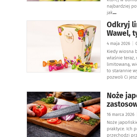
najbardziej po
jak
...
Odkryj l
Wawel, t
|
4 maja 2026
0
Kiedy wiosna b
właśnie teraz,
limitowaną, wi
to starannie w
pozwoli Ci jes
Noże japo
zastoso
16 marca 2026
Noże japońskie
praktyce. Ich 
przechodzi prz