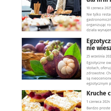
10 czerwca 20
Nie tylko rest
gastronomiczne
organizując ro
działa wynajem
Egzotycz
nie wies
25 września 20
Egzotyczne owo
stołach, oferuj
zdrowotne. Cho
są nieocenione
egzotycznym p
Kruche c
1 czerwca 2024
Bardzo proste 