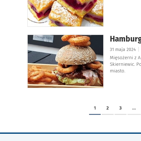
Hamburg
|
31 maja 2024
Mięsożerni z 
Skierniewic. 
miasto.
1
2
3
...