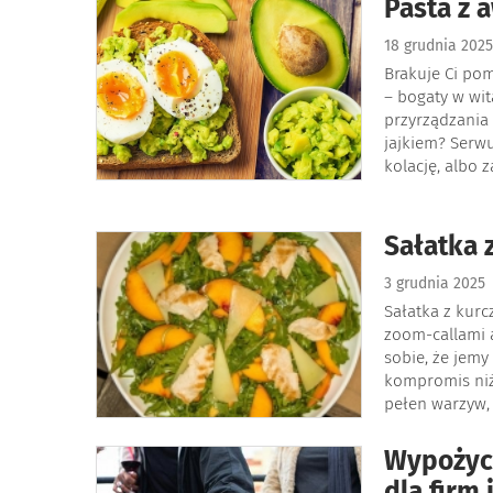
Pasta z 
18 grudnia 202
Brakuje Ci po
– bogaty w wit
przyrządzania
jajkiem? Serwu
kolację, albo 
Sałatka 
3 grudnia 2025
Sałatka z kurc
zoom-callami 
sobie, że jemy
kompromis niż
pełen warzyw, 
Wypożycz
dla firm