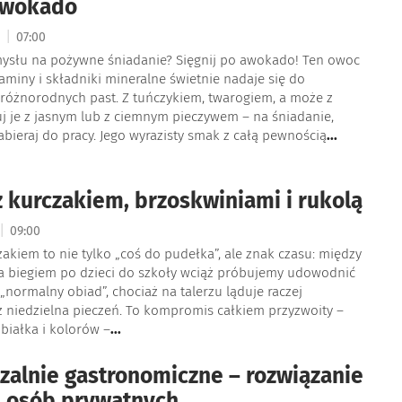
awokado
|
5
07:00
mysłu na pożywne śniadanie? Sięgnij po awokado! Ten owoc
aminy i składniki mineralne świetnie nadaje się do
 różnorodnych past. Z tuńczykiem, twarogiem, a może z
j je z jasnym lub z ciemnym pieczywem – na śniadanie,
zabieraj do pracy. Jego wyrazisty smak z całą pewnością
...
z kurczakiem, brzoskwiniami i rukolą
|
09:00
zakiem to nie tylko „coś do pudełka”, ale znak czasu: między
a biegiem po dzieci do szkoły wciąż próbujemy udowodnić
 „normalny obiad”, chociaż na talerzu ląduje raczej
 niedzielna pieczeń. To kompromis całkiem przyzwoity –
białka i kolorów –
...
alnie gastronomiczne – rozwiązanie
 i osób prywatnych