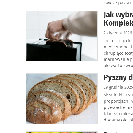
świeże pasty i 
Jak wybr
Komplek
7 stycznia 202
Toster to jedn
nieocenione. U
chrupiące tost
marnowanie pi
ale warto zwró
Pyszny 
29 grudnia 202
Składniki: 0,5
proporcjach: n
przewadze mąki
letniego mleka 
dodamy olej s