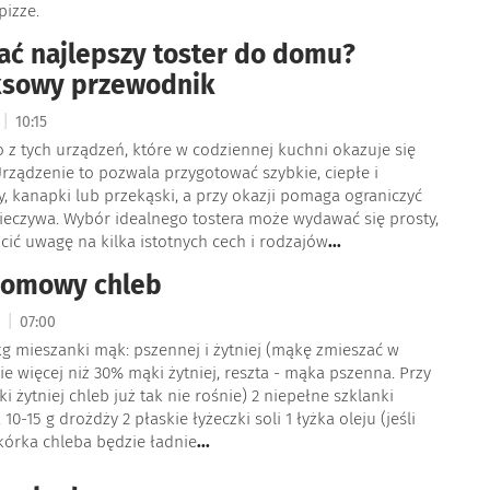
pizze.
ać najlepszy toster do domu?
sowy przewodnik
|
6
10:15
o z tych urządzeń, które w codziennej kuchni okazuje się
rządzenie to pozwala przygotować szybkie, ciepłe i
y, kanapki lub przekąski, a przy okazji pomaga ograniczyć
eczywa. Wybór idealnego tostera może wydawać się prosty,
cić uwagę na kilka istotnych cech i rodzajów
...
domowy chleb
|
5
07:00
 kg mieszanki mąk: pszennej i żytniej (mąkę zmieszać w
ie więcej niż 30% mąki żytniej, reszta - mąka pszenna. Przy
 żytniej chleb już tak nie rośnie) 2 niepełne szklanki
10-15 g drożdży 2 płaskie łyżeczki soli 1 łyżka oleju (jeśli
kórka chleba będzie ładnie
...