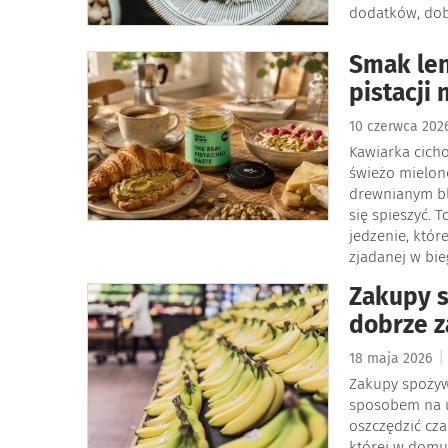
dodatków, dobr
Smak len
pistacji
10 czerwca 20
Kawiarka cich
świeżo mielone
drewnianym bla
się spieszyć. 
jedzenie, któr
zjadanej w bie
Zakupy s
dobrze z
|
18 maja 2026
Zakupy spożyw
sposobem na 
oszczędzić cza
której w domu