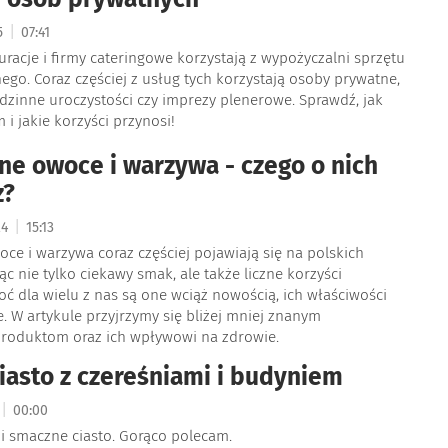
|
25
07:41
auracje i firmy cateringowe korzystają z wypożyczalni sprzętu
go. Coraz częściej z usług tych korzystają osoby prywatne,
dzinne uroczystości czy imprezy plenerowe. Sprawdź, jak
 i jakie korzyści przynosi!
ne owoce i warzywa - czego o nich
z?
|
24
15:13
ce i warzywa coraz częściej pojawiają się na polskich
ąc nie tylko ciekawy smak, ale także liczne korzyści
ć dla wielu z nas są one wciąż nowością, ich właściwości
. W artykule przyjrzymy się bliżej mniej znanym
roduktom oraz ich wpływowi na zdrowie.
iasto z czereśniami i budyniem
|
00:00
i smaczne ciasto. Gorąco polecam.