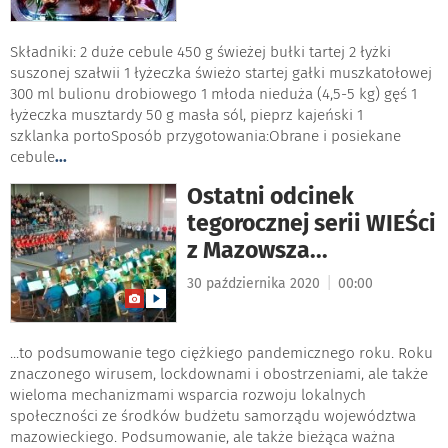
Składniki: 2 duże cebule 450 g świeżej bułki tartej 2 łyżki
suszonej szałwii 1 łyżeczka świeżo startej gałki muszkatołowej
300 ml bulionu drobiowego 1 młoda nieduża (4,5-5 kg) gęś 1
łyżeczka musztardy 50 g masła sól, pieprz kajeński 1
szklanka portoSposób przygotowania:Obrane i posiekane
cebule
...
Ostatni odcinek
tegorocznej serii WIEŚci
z Mazowsza...
|
30 października 2020
00:00
...to podsumowanie tego ciężkiego pandemicznego roku. Roku
znaczonego wirusem, lockdownami i obostrzeniami, ale także
wieloma mechanizmami wsparcia rozwoju lokalnych
społeczności ze środków budżetu samorządu województwa
mazowieckiego. Podsumowanie, ale także bieżąca ważna