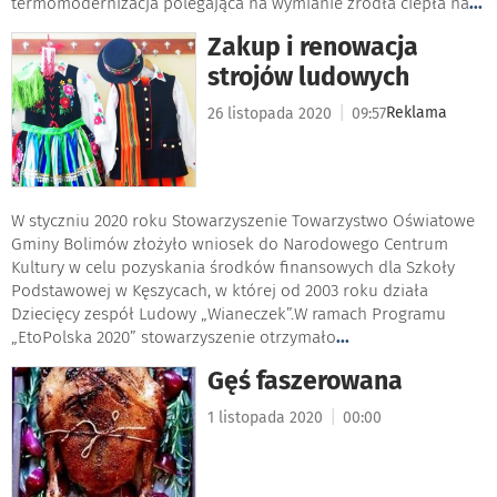
termomodernizacja polegająca na wymianie źródła ciepła na
...
Zakup i renowacja
strojów ludowych
|
Reklama
26 listopada 2020
09:57
W styczniu 2020 roku Stowarzyszenie Towarzystwo Oświatowe
Gminy Bolimów złożyło wniosek do Narodowego Centrum
Kultury w celu pozyskania środków finansowych dla Szkoły
Podstawowej w Kęszycach, w której od 2003 roku działa
Dziecięcy zespół Ludowy „Wianeczek”.W ramach Programu
„EtoPolska 2020” stowarzyszenie otrzymało
...
Gęś faszerowana
|
1 listopada 2020
00:00