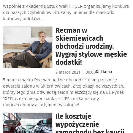
Wspólnie z Akademią Sztuk Walki TIGER organizujemy konkurs
dla naszych Czytelników. Szukamy imienia dla maskotki
klubowej judoków.
Recman w
Skierniewicach
obchodzi urodziny.
Wygraj stylowe męskie
dodatki!
|
Reklama
2 marca 2021
00:00
5 marca marka Recman będzie obchodzić ósmą rocznicę
otwarcia salonu w Skierniewicach. Z tej okazji na wszystkich,
którzy tego dnia odwiedzą salon mieszczący się na ul. Rynek
10/11, czeka niespodzianka – 20% zniżka na cały
nieprzeceniony asortyment w salonie!
Ile kosztuje
wypożyczenie
samochodu bez kaucji