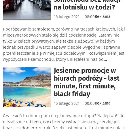
na lotnisku w Łodzi?
|
Reklama
16 lutego 2021
08:00
Podróżowanie samolotem, zarówno na trasach krajowych, jak i
międzynarodowych stało się dziś codziennością. Latamy nie
tylko w celach prywatnych, ale także służbowo. W każdym
jednak przypadku warto zapewnić sobie wygodne i sprawne
przemieszczanie się w miejscu docelowym,. Rozwiązaniem jest
wypożyczenie samochodu, który uniezależni nas od
...
Jesienne promocje w
biurach podróży - last
minute, first minute,
black friday
|
Reklama
16 lutego 2021
00:00
Czy jesień to dobra pora na planowanie urlopu? Najlepsza! I to
niezależnie od tego, czy chcemy wybrać się na wycieczkę już
teraz, czy dopiero za rok. Dzięki last minute, first minute i black