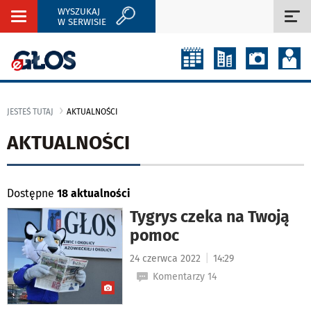
WYSZUKAJ
Rozwiń
Roz
W SERWISIE
nawigację
naw
JESTEŚ TUTAJ
AKTUALNOŚCI
AKTUALNOŚCI
Dostępne
18 aktualności
Tygrys czeka na Twoją
pomoc
|
24 czerwca 2022
14:29
Komentarzy 14