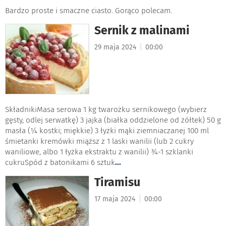
Bardzo proste i smaczne ciasto. Gorąco polecam.
Sernik z malinami
|
29 maja 2024
00:00
SkładnikiMasa serowa 1 kg twarożku sernikowego (wybierz
gęsty, odlej serwatkę) 3 jajka (białka oddzielone od żółtek) 50 g
masła (¼ kostki; miękkie) 3 łyżki mąki ziemniaczanej 100 ml
śmietanki kremówki miąższ z 1 laski wanilii (lub 2 cukry
waniliowe, albo 1 łyżka ekstraktu z wanilii) ¾-1 szklanki
cukruSpód z batonikami 6 sztuk
...
Tiramisu
|
17 maja 2024
00:00