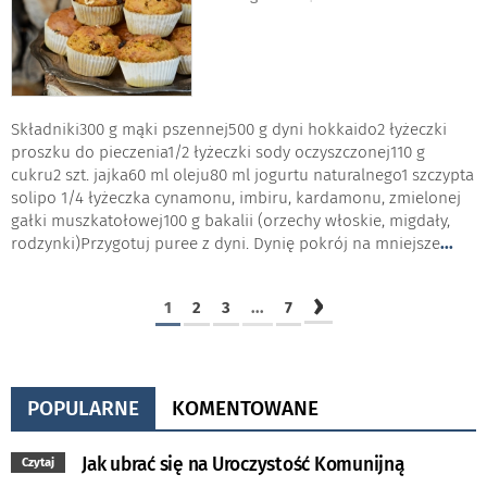
Składniki300 g mąki pszennej500 g dyni hokkaido2 łyżeczki
proszku do pieczenia1/2 łyżeczki sody oczyszczonej110 g
cukru2 szt. jajka60 ml oleju80 ml jogurtu naturalnego1 szczypta
solipo 1/4 łyżeczka cynamonu, imbiru, kardamonu, zmielonej
gałki muszkatołowej100 g bakalii (orzechy włoskie, migdały,
rodzynki)Przygotuj puree z dyni. Dynię pokrój na mniejsze
...
›
1
2
3
...
7
POPULARNE
KOMENTOWANE
Jak ubrać się na Uroczystość Komunijną
Czytaj