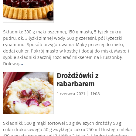
Składniki: 300 g mąki pszennej, 150 g masła, 5 łyżek cukru
pudru, ok. 3 łyżki zimnej wody, 500 g czereśni, pół łyżeczki
cynamonu. Sposób przygotowania: Mąkę przesiej do miski,
dodaj cukier. Pokrój masło w kostkę i dodaj do miski. Masło i
sypkie składniki zacznij rozcierać mikserem na kruszonkę.
Dolewaj
...
Drożdżówki z
rabarbarem
|
1 czerwca 2021
11:08
Składniki: 500 g mąki tortowej 50 g świeżych drożdży 50 g
cukru kokosowego 50 g zwykłego cukru 250 ml tłustego mleka
120 g masła szczypta soli 2 żółtka 2 jajka 3-4 łodygi rabarbaru,