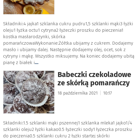
Składniki:4 jajka1 szklanka cukru pudru1,5 szklanki mąki3 łyżki
oleju1 łyżka octu1 cytryna2 łyżeczki proszku do pieczenia1
kostka masłarodzynki, skórka
pomarańczowaWykonanie:Żółtka ubijamy z cukrem. Dodajemy
masło i ubijamy dalej. Następnie dodajemy olej, ocet, sok z
cytryny i mąkę. Wszystko miksujemy. Na koniec dodajemy ubitą
pianę z białek i
...
Babeczki czekoladowe
ze skórką pomarańczy
|
18 października 2021
10:17
Składniki:1.5 szklanki mąki pszennej1 szklanka mleka1 jajko1/4
szklanki oleju2 łyżki kakao0.5 łyżeczki sody1 łyżeczka proszku
do pieczenia0.5 szklanki cukru 2 łyżki startej skórki