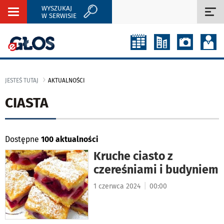
WYSZUKAJ
Rozwiń
Roz
W SERWISIE
nawigację
naw
JESTEŚ TUTAJ
AKTUALNOŚCI
CIASTA
Dostępne
100 aktualności
Kruche ciasto z
czereśniami i budyniem
|
1 czerwca 2024
00:00