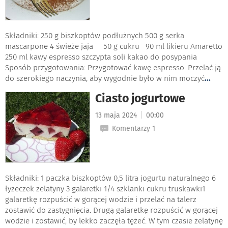
Składniki: 250 g biszkoptów podłużnych 500 g serka
mascarpone 4 świeże jaja 50 g cukru 90 ml likieru Amaretto
250 ml kawy espresso szczypta soli kakao do posypania
Sposób przygotowania: Przygotować kawę espresso. Przelać ją
do szerokiego naczynia, aby wygodnie było w nim moczyć
...
Ciasto jogurtowe
|
13 maja 2024
00:00
Komentarzy 1
Składniki: 1 paczka biszkoptów 0,5 litra jogurtu naturalnego 6
łyżeczek żelatyny 3 galaretki 1/4 szklanki cukru truskawki1
galaretkę rozpuścić w gorącej wodzie i przelać na talerz
zostawić do zastygnięcia. Drugą galaretkę rozpuścić w gorącej
wodzie i zostawić, by lekko zaczęła tężeć. W tym czasie żelatynę