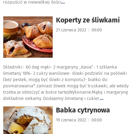
rozpuścić w niewielkiej ilości
...
Koperty ze śliwkami
|
21 czerwca 2022
00:00
Składniki:- 60 dag mąki- 2 margaryny „Kasia”- 1 szklanka
śmietany 18%- 2 cukry waniliowe- śliwki podzielić na połówki
(bez pestek; mogą być śliwki z kompotu)- białko do
posmarowania* zamiast śliwek mogą być truskawki, ale wtedy
trzeba je obtoczyć w bułce tartejWykonanie:Mąkę i margarynę
dokładnie siekamy. Dodajemy śmietanę i cukier.
...
Babka cytrynowa
|
19 czerwca 2022
00:00