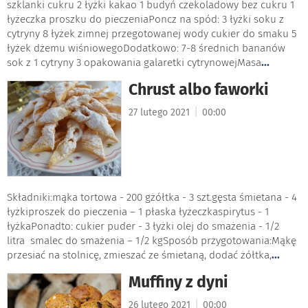
szklanki cukru 2 łyżki kakao 1 budyń czekoladowy bez cukru 1
łyżeczka proszku do pieczeniaPoncz na spód: 3 łyżki soku z
cytryny 8 łyżek zimnej przegotowanej wody cukier do smaku 5
łyżek dżemu wiśniowegoDodatkowo: 7-8 średnich bananów
sok z 1 cytryny 3 opakowania galaretki cytrynowejMasa
...
Chrust albo faworki
|
27 lutego 2021
00:00
Składniki:mąka tortowa - 200 gżółtka - 3 szt.gęsta śmietana - 4
łyżkiproszek do pieczenia – 1 płaska łyżeczkaspirytus - 1
łyżkaPonadto: cukier puder - 3 łyżki olej do smażenia - 1/2
litra smalec do smażenia – 1/2 kgSposób przygotowania:Mąkę
przesiać na stolnicę, zmieszać ze śmietaną, dodać żółtka,
...
Muffiny z dyni
|
26 lutego 2021
00:00