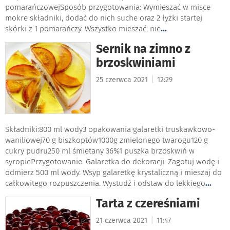
pomarańczowejSposób przygotowania: Wymieszać w misce
mokre składniki, dodać do nich suche oraz 2 łyżki startej
skórki z 1 pomarańczy. Wszystko mieszać, nie
...
Sernik na zimno z
brzoskwiniami
|
25 czerwca 2021
12:29
Składniki:800 ml wody3 opakowania galaretki truskawkowo-
waniliowej70 g biszkoptów1000g zmielonego twarogu120 g
cukry pudru250 ml śmietany 36%1 puszka brzoskwiń w
syropiePrzygotowanie: Galaretka do dekoracji: Zagotuj wodę i
odmierz 500 ml wody. Wsyp galaretkę krystaliczną i mieszaj do
całkowitego rozpuszczenia. Wystudź i odstaw do lekkiego
...
Tarta z czereśniami
|
21 czerwca 2021
11:47