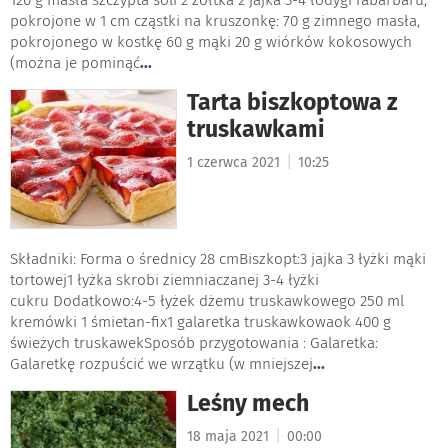
pokrojone w 1 cm cząstki na kruszonkę: 70 g zimnego masła,
pokrojonego w kostkę 60 g mąki 20 g wiórków kokosowych
(można je pominąć
...
Tarta biszkoptowa z
truskawkami
|
1 czerwca 2021
10:25
Składniki: Forma o średnicy 28 cmBiszkopt:3 jajka 3 łyżki mąki
tortowej1 łyżka skrobi ziemniaczanej 3-4 łyżki
cukru Dodatkowo:4-5 łyżek dżemu truskawkowego 250 ml
kremówki 1 śmietan-fix1 galaretka truskawkowaok 400 g
świeżych truskawekSposób przygotowania : Galaretka:
Galaretkę rozpuścić we wrzątku (w mniejszej
...
Leśny mech
|
18 maja 2021
00:00